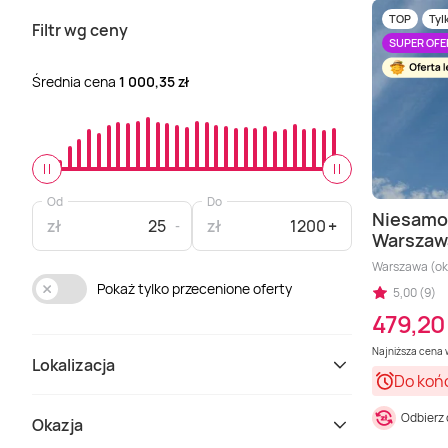
TOP
Tyl
Filtr wg ceny
SUPER OFE
Średnia cena
1 000,35 zł
Od
Do
Niesamow
zł
zł
Warszaw
Warszawa (ok
Pokaż tylko przecenione oferty
5,00 (9)
479,20 
Najniższa cena w
Lokalizacja
Do koń
Odbierz
Okazja