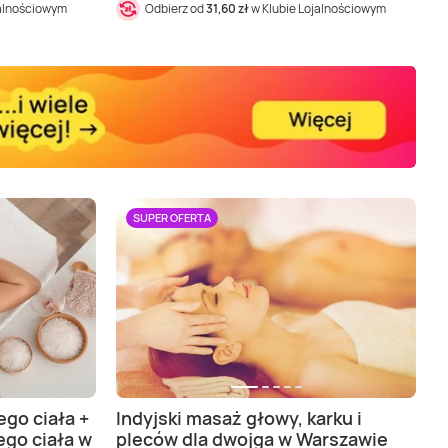
jalnościowym
Odbierz od
31,60 zł
w Klubie Lojalnościowym
SUPER OFERTA
ego ciała +
Indyjski masaż głowy, karku i
ego ciała w
pleców dla dwojga w Warszawie