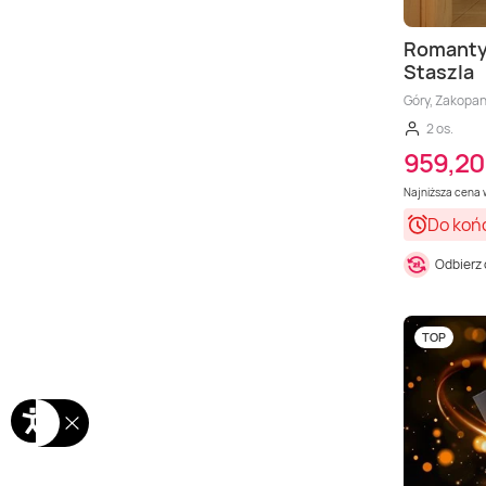
Romantyc
Staszla
Góry, Zakopan
2 os.
959,20 
Najniższa cena w
Do koń
Odbierz
TOP