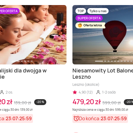
PER OFERTA
TOP
Tylko u nas
SUPER OFERTA
lijski dla dwojga w
Niesamowity Lot Balon
ie
Leszno
Leszno (okolice)
2 os.
4,90 (12)
1-2 osób
20 zł
479,20 zł
139,00 zł
-20 %
599,00 zł
-20 
 ciągu 30 dni: 139,00 zł
Najniższa cena w ciągu 30 dni: 599,00 zł
ca:
23:07:25:57
Do końca:
23:07:25:57