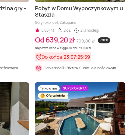
zina gry -
Pobyt w Domu Wypoczynkowym u
Staszla
Góry (okolice), Zakopane
5,00 (4)
2 os.
2-3 noclegi
Od 639,20 zł
799,00 zł
-20 %
Najniższa cena w ciągu 30 dni: 799,00 zł
Do końca:
23:07:25:57
lnościowym
Odbierz od
31,96 zł
w Klubie Lojalnościowym
Tylko u nas
SUPER OFERTA