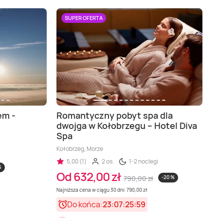
SUPER OFERTA
em -
Romantyczny pobyt spa dla
dwojga w Kołobrzegu – Hotel Diva
Spa
Kołobrzeg, Morze
5,00 (1)
2 os.
1-2 noclegi
%
Od 632,00 zł
790,00 zł
-20 %
Najniższa cena w ciągu 30 dni: 790,00 zł
Do końca:
23:07:25:57