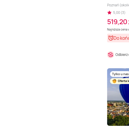
Poznań (okoli
5,00 (3)
519,20 
Najniższa cena w
Do koń
Odbierz
Tylko u nas