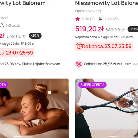
ity Lot Balonem -
Niesamowity Lot Balon
Opole (okolice)
lice)
5,00 (2)
1-2 osób
1-2 osób
519,20 zł
649,00 zł
-20 %
zł
649,00 zł
-20 %
Najniższa cena w ciągu 30 dni: 649,00 zł
 ciągu 30 dni: 649,00 zł
Do końca:
23:07:25:57
ca:
23:07:25:57
 od
25,96 zł
w Klubie Lojalnościowym
Odbierz od
25,96 zł
w Klubie Lo
RTA
SUPER OFERTA