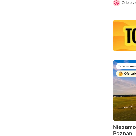
Odbierz
Tylko u nas
Niesamow
Poznań