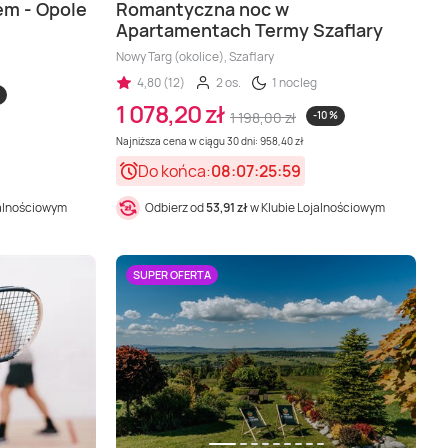
em - Opole
Romantyczna noc w
Apartamentach Termy Szaflary
Nowy Targ (okolice), Szaflary
4,80 (12)
2 os.
1 nocleg
1 078,20 zł
1 198,00 zł
-10 %
Najniższa cena w ciągu 30 dni: 958,40 zł
Do końca:
08:07:25:57
jalnościowym
Odbierz od
53,91 zł
w Klubie Lojalnościowym
SUPER OFERTA