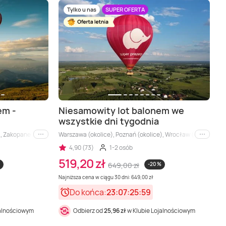
Tylko u nas
SUPER OFERTA
em -
Niesamowity lot balonem we
wszystkie dni tygodnia
), Zakopane (okolice)
Warszawa (okolice), Poznań (okolice), Wrocław (okolice), Bia
i inne
i inne
4,90 (73)
1-2 osób
519,20 zł
649,00 zł
-20 %
Najniższa cena w ciągu 30 dni: 649,00 zł
Do końca:
23:07:25:57
jalnościowym
Odbierz od
25,96 zł
w Klubie Lojalnościowym