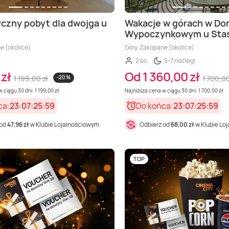
zny pobyt dla dwojga u
Wakacje w górach w D
Wypoczynkowym u Stas
e (okolice)
Góry, Zakopane (okolice)
2 os.
5-7 noclegi
zł
Od 1 360,00 zł
1 199,00 zł
-20 %
1 700,00
 ciągu 30 dni: 1 199,00 zł
Najniższa cena w ciągu 30 dni: 1 700,00 zł
ca:
23:07:25:57
Do końca:
23:07:25:57
 od
47,96 zł
w Klubie Lojalnościowym
Odbierz od
68,00 zł
w Klubie Lo
TOP