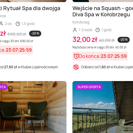
i Rytuał Spa dla dwojga
Wejście na Squash - god
Diva Spa w Kołobrzegu
orze
Kołobrzeg
2 os.
1,5 godz.
1-2 osób
1 godz.
zł
690,00 zł
-20 %
32,00 zł
40,00 zł
-20 %
 ciągu 30 dni: 690,00 zł
Najniższa cena w ciągu 30 dni: 40,00 zł
ca:
23:07:25:57
Do końca:
23:07:25:57
 od
27,60 zł
w Klubie Lojalnościowym
Odbierz od
1,60 zł
w Klubie Loja
RTA
SUPER OFERTA