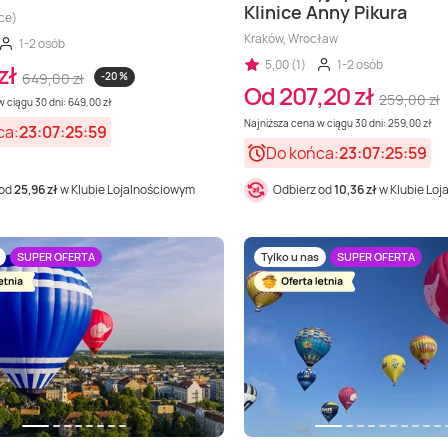
Klinice Anny Pikura
ce)
Kraków, Wrocław
1-2 osób
5,00 (1)
1-2 osób
zł
649,00 zł
-20 %
Od 207,20 zł
259,00 zł
 ciągu 30 dni: 649,00 zł
Najniższa cena w ciągu 30 dni: 259,00 zł
ca:
23:07:25:57
Do końca:
23:07:25:57
 od
25,96 zł
w Klubie Lojalnościowym
Odbierz od
10,36 zł
w Klubie Lo
SUPER OFERTA
Tylko u nas
SUPER OFERTA