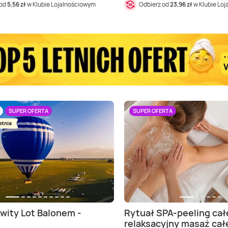
 od
5,56 zł
w Klubie Lojalnościowym
Odbierz od
23,96 zł
w Klubie Lo
SUPER OFERTA
SUPER OFERTA
ity Lot Balonem -
Rytuał SPA-peeling cał
relaksacyjny masaż cał