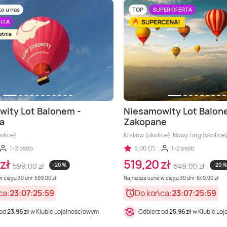
ko u nas
TOP
SUPER OFERTA
RTA
ity Lot Balonem -
Niesamowity Lot Balon
a
Zakopane
olice)
Kraków (okolice), Nowy Targ (okolice
1-2 osób
5,00 (7)
1-2 osób
zł
519,20 zł
599,00 zł
-20 %
649,00 zł
-20 %
 ciągu 30 dni: 599,00 zł
Najniższa cena w ciągu 30 dni: 649,00 zł
ca:
23:07:25:57
Do końca:
23:07:25:57
 od
23,96 zł
w Klubie Lojalnościowym
Odbierz od
25,96 zł
w Klubie Lo