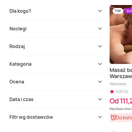
Dla kogo?
TOP
SU
Noclegi
Rodzaj
Kategoria
Masaż ba
Warszaw
Ocena
Warszawa
5,00 (2)
Od 111,
Data i czas
Najniższa cena w
Filtr wg dostawców
Do koń