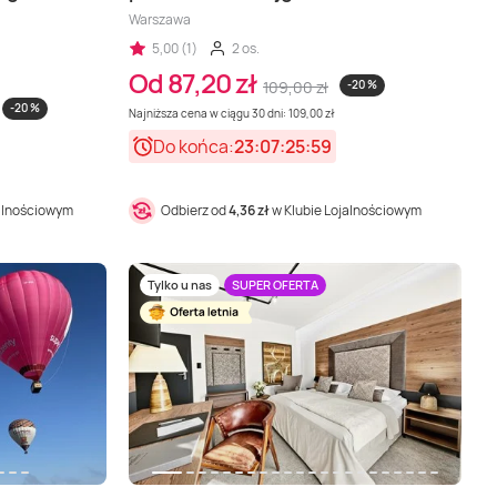
Warszawa
5,00 (1)
2 os.
Od 87,20 zł
109,00 zł
-20 %
-20 %
Najniższa cena w ciągu 30 dni: 109,00 zł
Do końca:
23:07:25:57
jalnościowym
Odbierz od
4,36 zł
w Klubie Lojalnościowym
Tylko u nas
SUPER OFERTA