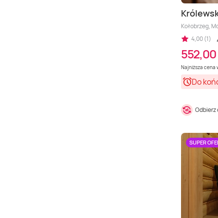
Królewsk
Kołobrzeg, M
4,00 (1)
552,00 
Najniższa cena w
Do koń
Odbierz
SUPER OFE