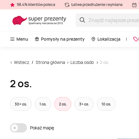
98,4% klientów poleca
Łatwe przedłużenie i wymiana
Menu
Pomysły na prezenty
Lokalizacja
Wstecz
Strona główna
Liczba osób
2 os.
2 os.
30+ os.
1 os.
2 os.
3+ os.
10 os.
Pokaż mapę