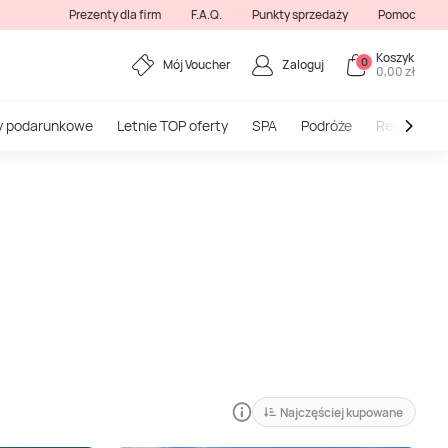
Prezenty dla firm
F.A.Q.
Punkty sprzedaży
Pomoc
Koszyk
0
Mój Voucher
Zaloguj
0,00 zł
y podarunkowe
Letnie TOP oferty
SPA
Podróże
Restauracj
Najczęściej kupowane