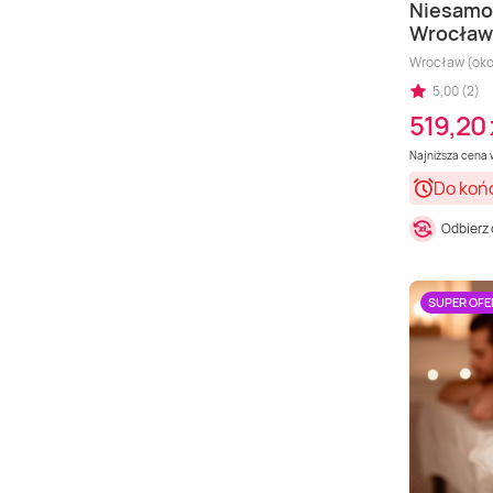
Niesamow
Wrocław
Wrocław (oko
5,00 (2)
519,20 
Najniższa cena w
Do koń
Odbierz
SUPER OFE