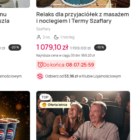
omu
Relaks dla przyjaciółek z masażem
zla
i noclegiem | Termy Szaflary
Szaflary
2 os.
1 nocleg
1 079,10 zł
 zł
-20 %
1 199,00 zł
-10 %
Najniższa cena w ciągu 30 dni: 959,20 zł
Do końca:
08:07:25:57
jalnościowym
Odbierz od
53,96 zł
w Klubie Lojalnościowym
TOP