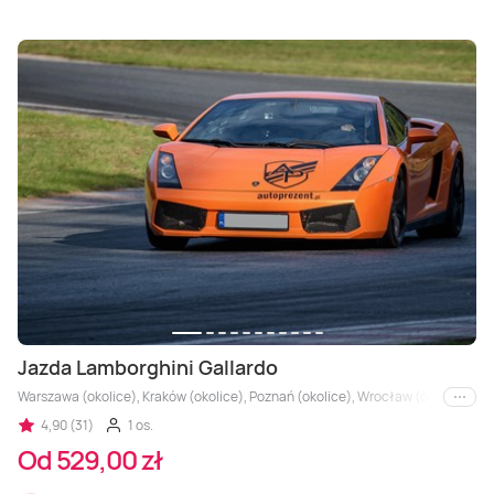
Jazda Lamborghini Gallardo
Warszawa (okolice), Kraków (okolice), Poznań (okolice), Wrocław (okolice), Trójm
i inne
4,90 (31)
1 os.
Od 529,00 zł