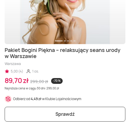
Pakiet Bogini Piękna – relaksujący seans urody
w Warszawie
Warszawa
5,00 (4)
1 os.
89,70 zł
299,00 zł
-70 %
Najniższa cena w ciągu 30 dni: 299,00 zł
Odbierz od
4,49 zł
w Klubie Lojalnościowym
Sprawdź