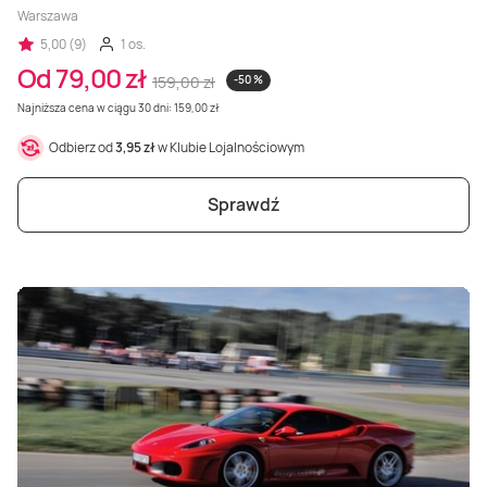
Warszawa
5,00 (9)
1 os.
Od 79,00 zł
159,00 zł
-50 %
Najniższa cena w ciągu 30 dni: 159,00 zł
Odbierz od
3,95 zł
w Klubie Lojalnościowym
Sprawdź