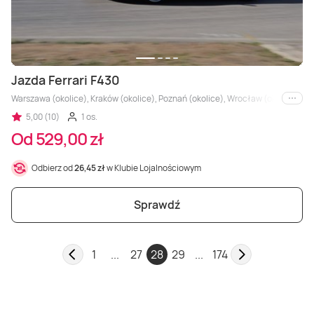
Jazda Ferrari F430
Warszawa (okolice), Kraków (okolice), Poznań (okolice), Wrocław (okolice), Trójm
i inne
5,00 (10)
1 os.
Od 529,00 zł
Odbierz od
26,45 zł
w Klubie Lojalnościowym
Sprawdź
1
...
27
28
29
...
174