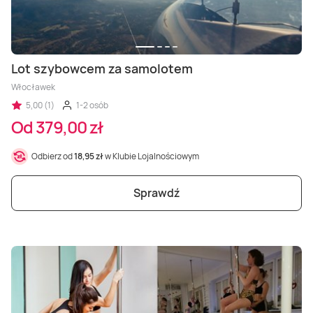
Lot szybowcem za samolotem
Włocławek
5,00 (1)
1-2 osób
Od 379,00 zł
Odbierz od
18,95 zł
w Klubie Lojalnościowym
Sprawdź