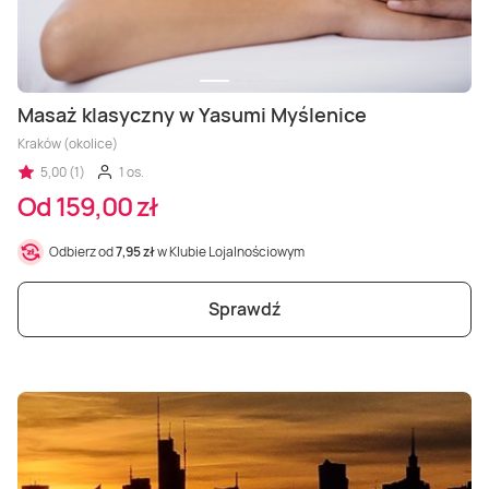
Masaż klasyczny w Yasumi Myślenice
Kraków (okolice)
5,00 (1)
1 os.
Od 159,00 zł
Odbierz od
7,95 zł
w Klubie Lojalnościowym
Sprawdź