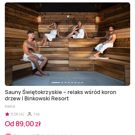
Sauny Świętokrzyskie – relaks wśród koron
drzew | Binkowski Resort
Kielce
5,00 (4)
1 os.
Od 89,00 zł