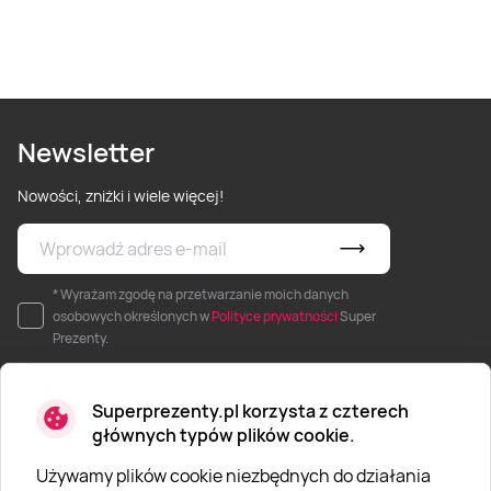
Newsletter
Nowości, zniżki i wiele więcej!
* Wyrażam zgodę na przetwarzanie moich danych
osobowych określonych w
Polityce prywatności
Super
Prezenty.
Superprezenty.pl korzysta z czterech
głównych typów plików cookie.
Używamy plików cookie niezbędnych do działania
O SUPERPREZENTY