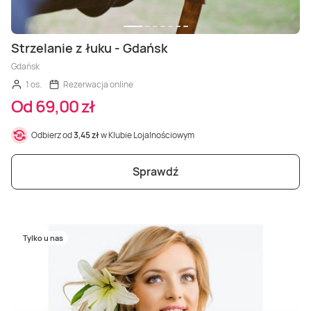
Strzelanie z łuku - Gdańsk
Gdańsk
1 os.
Rezerwacja online
Od 69,00 zł
Odbierz od
3,45 zł
w Klubie Lojalnościowym
Sprawdź
Tylko u nas