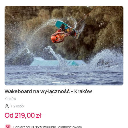
Wakeboard na wyłączność - Kraków
Kraków
1-2 osób
Od 219,00 zł
Odbierz od
10,95 zł
w Klubie Lojalnościowym