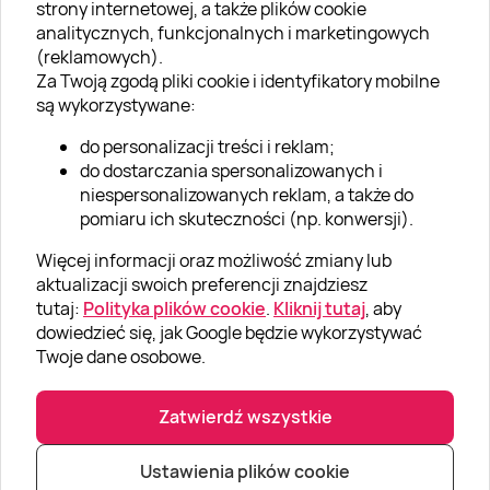
strony internetowej, a także plików cookie
analitycznych, funkcjonalnych i marketingowych
O nas
(reklamowych).
Aktualności
Za Twoją zgodą pliki cookie i identyfikatory mobilne
są wykorzystywane:
Kariera w Super Prezentach
do personalizacji treści i reklam;
Blog
do dostarczania spersonalizowanych i
Dla firm
niespersonalizowanych reklam, a także do
pomiaru ich skuteczności (np. konwersji).
Klub Lojalnościowy
Więcej informacji oraz możliwość zmiany lub
Dodaj recenzję
aktualizacji swoich preferencji znajdziesz
tutaj:
Polityka plików cookie
.
Kliknij tutaj
, aby
dowiedzieć się, jak Google będzie wykorzystywać
Informacje
Twoje dane osobowe.
GRUPA „SUPER PREZENTY“
Zatwierdź wszystkie
Ustawienia plików cookie
|
|
© Super prezenty 2026
info@superprezenty.pl
22 395 57 20