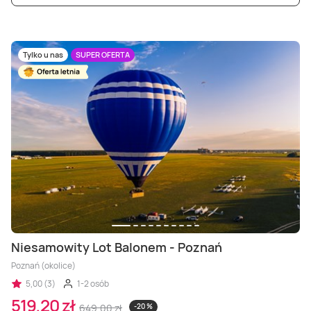
Tylko u nas
SUPER OFERTA
Niesamowity Lot Balonem - Poznań
Poznań (okolice)
5,00 (3)
1-2 osób
519,20 zł
649,00 zł
-20 %