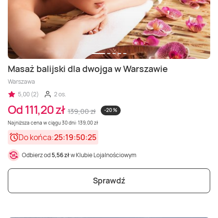
Masaż balijski dla dwojga w Warszawie
Warszawa
5,00 (2)
2 os.
Od 111,20 zł
139,00 zł
-20 %
Najniższa cena w ciągu 30 dni: 139,00 zł
Do końca:
25:19:50:23
Odbierz od
5,56 zł
w Klubie Lojalnościowym
Sprawdź