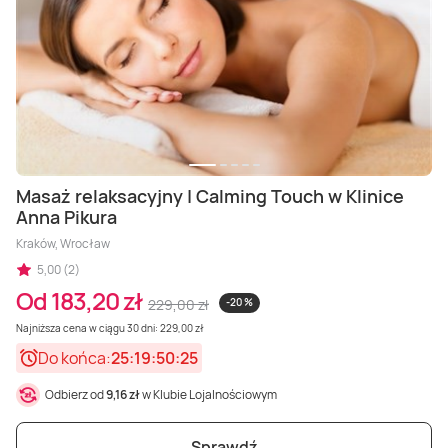
Masaż relaksacyjny | Calming Touch w Klinice
Anna Pikura
Kraków, Wrocław
5,00 (2)
Od 183,20 zł
229,00 zł
-20 %
Najniższa cena w ciągu 30 dni: 229,00 zł
Do końca:
25:19:50:23
Odbierz od
9,16 zł
w Klubie Lojalnościowym
Sprawdź