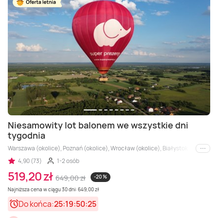
Niesamowity lot balonem we wszystkie dni
tygodnia
Warszawa (okolice), Poznań (okolice), Wrocław (okolice), Białystok (okolice), 
i inne
4,90 (73)
1-2 osób
519,20 zł
649,00 zł
-20 %
Najniższa cena w ciągu 30 dni: 649,00 zł
Do końca:
25:19:50:23