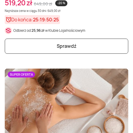
519,20 zł
649,00 zł
-20 %
Najniższa cena w ciągu 30 dni: 649,00 zł
Do końca:
25:19:50:23
Odbierz od
25,96 zł
w Klubie Lojalnościowym
Sprawdź
SUPER OFERTA