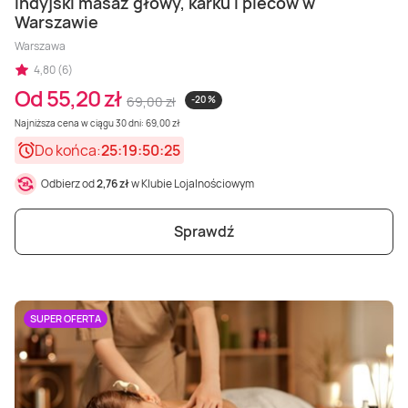
Indyjski masaż głowy, karku i pleców w
Warszawie
Warszawa
4,80 (6)
Od 55,20 zł
69,00 zł
-20 %
Najniższa cena w ciągu 30 dni: 69,00 zł
Do końca:
25:19:50:23
Odbierz od
2,76 zł
w Klubie Lojalnościowym
Sprawdź
SUPER OFERTA