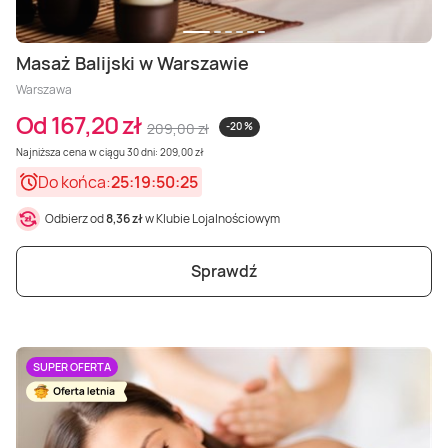
Masaż Balijski w Warszawie
Warszawa
Od 167,20 zł
209,00 zł
-20 %
Najniższa cena w ciągu 30 dni: 209,00 zł
Do końca:
25:19:50:23
Odbierz od
8,36 zł
w Klubie Lojalnościowym
Sprawdź
SUPER OFERTA