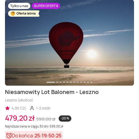
Tylko u nas
SUPER OFERTA
Niesamowity Lot Balonem - Leszno
Leszno (okolice)
4,90 (12)
1-2 osób
479,20 zł
599,00 zł
-20 %
Najniższa cena w ciągu 30 dni: 599,00 zł
Do końca:
25:19:50:23