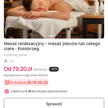
Masaż relaksacyjny - masaż pleców lub całego
ciała - Kołobrzeg
Kołobrzeg, Morze
1 os.
Od 79,20 zł
99,00 zł
-20 %
Najniższa cena w ciągu 30 dni: 99,00 zł
Do końca:
25:19:50:23
Odbierz od
3,96 zł
w Klubie Lojalnościowym
Sprawdź