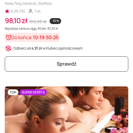
Nowy Targ (okolice), Szaflary
5,00 (16)
1 os.
98,10 zł
109,00 zł
-10 %
Najniższa cena w ciągu 30 dni: 87,20 zł
Do końca:
10:19:50:23
Odbierz od
4,91 zł
w Klubie Lojalnościowym
Sprawdź
TOP
SUPER OFERTA