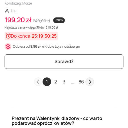
Kołobrzeg, Morze
1 os.
199,20 zł
249,00 zł
-20 %
Najniższa cena w ciągu 30 dni: 249,00 zł
Do końca:
25:19:50:23
Odbierz od
9,96 zł
w Klubie Lojalnościowym
Sprawdź
1
2
3
...
86
Prezent na Walentynki dla żony - co warto
podarować oprócz kwiatów?