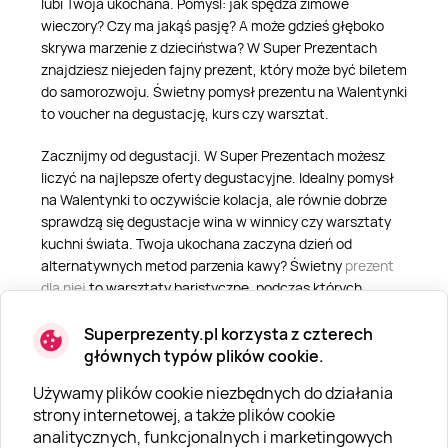
lubi Twoja ukochana. Pomyśl: jak spędza zimowe
wieczory? Czy ma jakąś pasję? A może gdzieś głęboko
skrywa marzenie z dzieciństwa? W Super Prezentach
znajdziesz niejeden fajny prezent, który może być biletem
do samorozwoju. Świetny pomysł prezentu na Walentynki
to voucher na degustację, kurs czy warsztat.
Zacznijmy od degustacji. W Super Prezentach możesz
liczyć na najlepsze oferty degustacyjne. Idealny pomysł
na Walentynki to oczywiście kolacja, ale równie dobrze
sprawdzą się degustacje wina w winnicy czy warsztaty
kuchni świata. Twoja ukochana zaczyna dzień od
alternatywnych metod parzenia kawy? Świetny
prezent
dla niej
to warsztaty baristyczne, podczas których
przekona się, jak powinna smakować prawdziwa
aromatyczna kawa.
Superprezenty.pl korzysta z czterech
głównych typów plików cookie.
Kolejny oryginalny prezent walentynkowy to sesja
Używamy plików cookie niezbędnych do działania
fotograficzna - dla niej lub dla dwojga. Wspólne zdjęcia są
strony internetowej, a także plików cookie
świetną pamiątką, a zabawa podczas sesji da Wam
analitycznych, funkcjonalnych i marketingowych
mnóstwo radości. Twoja żona uwielbia biżuterię i