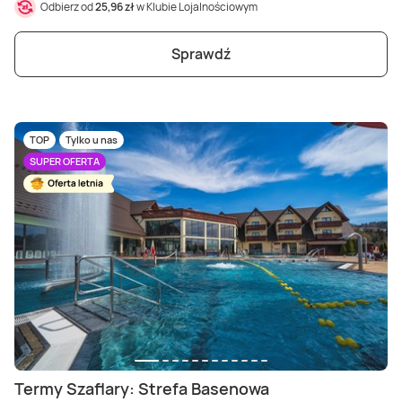
Odbierz od
25,96 zł
w Klubie Lojalnościowym
Sprawdź
TOP
Tylko u nas
SUPER OFERTA
Termy Szaflary: Strefa Basenowa