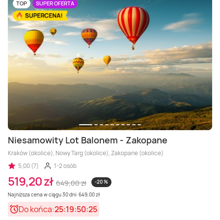
Masaż Karku
TOP
SUPER OFERTA
Masaż orientalny
Niesamowity Lot Balonem - Zakopane
Kraków (okolice), Nowy Targ (okolice), Zakopane (okolice)
5,00 (7)
1-2 osób
519,20 zł
649,00 zł
-20 %
Najniższa cena w ciągu 30 dni: 649,00 zł
Do końca:
25:19:50:23