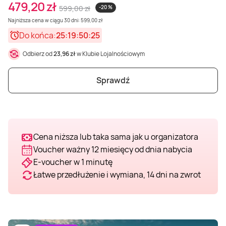
479,20 zł
599,00 zł
-20 %
Weekend w SPA
Masaż klasyczny
Pojazdy specjalne
Fitness
Kurs żeglarski
Najniższa cena w ciągu 30 dni: 599,00 zł
Do końca:
25:19:50:23
Mazury
Masaż pleców
Jazda po torze
Sporty zimowe
Kurs motorowodny
Odbierz od
23,96 zł
w Klubie Lojalnościowym
Masaż sportowy
Jazda czołgiem
Wspinaczka
SUP
Sprawdź
Masaż Shiatsu
Pojazdy militarne
Tenis
Cena niższa lub taka sama jak u organizatora
Masaż Antycellulitowy
Voucher ważny 12 miesięcy od dnia nabycia
E-voucher w 1 minutę
Masaż całego ciała
Łatwe przedłużenie i wymiana, 14 dni na zwrot
Masaż czekoladą