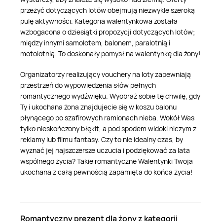
przeżyć dotyczących lotów obejmują niezwykle szeroką
pulę aktywności. Kategoria walentynkowa została
wzbogacona o dziesiątki propozycji dotyczących lotów;
między innymi samolotem, balonem, paralotnią i
motolotnią. To doskonały pomysł na walentynkę dla żony!
Organizatorzy realizujący vouchery na loty zapewniają
przestrzeń do wypowiedzenia słów pełnych
romantycznego wydźwięku. Wyobraź sobie tę chwilę, gdy
Ty i ukochana żona znajdujecie się w koszu balonu
płynącego po szafirowych ramionach nieba. Wokół Was
tylko nieskończony błękit, a pod spodem widoki niczym z
reklamy lub filmu fantasy. Czy to nie idealny czas, by
wyznać jej najszczersze uczucia i podziękować za lata
wspólnego życia? Takie romantyczne Walentynki Twoja
ukochana z całą pewnością zapamięta do końca życia!
Romantyczny prezent dla żony z kategorii