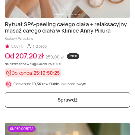
Rytuał SPA-peeling całego ciała + relaksacyjny
masaż całego ciała w Klinice Anny Pikura
Kraków, Wrocław
5,00 (1)
1-2 osób
Od 207,20 zł
259,00 zł
-20 %
Najniższa cena w ciągu 30 dni: 259,00 zł
Do końca:
25:19:50:23
Odbierz od
10,36 zł
w Klubie Lojalnościowym
Sprawdź
SUPER OFERTA