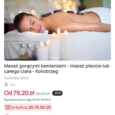
Masaż gorącymi kamieniami - masaż pleców lub
całego ciała - Kołobrzeg
Kołobrzeg, Morze
1 os.
Od 79,20 zł
99,00 zł
-20 %
Najniższa cena w ciągu 30 dni: 99,00 zł
Do końca:
25:19:50:23