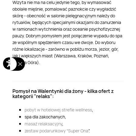
Wizyta nie ma na celu jedynie tego, by wymasować
obolałe mięśnie, pomalować paznokcie czy wygładzić
skórę - obecność w salonie pielęgnacyjnym należy do
rytuałów, będących specjalnymi okazjami do zanurzenia
w ramionach wytchnienia oraz oceanie psychofizycznej
pauzy. Dobrym pomysłem jest połączenie wypadu do spa
ze wspólnym spędzeniem czasu we dwoje. Do wyboru
różne lokalizacje - zarówno w pobliżu morza, jezior, gór,
jak i większych miast (Warszawa, Kraków, Poznań,
Zielona Góra).
Pomysł na Walentynki dla żony - kilka ofert z
kategorii "relaks":
pobyt w hotelowej strefie wellness
,
spa dla zakochanych,
masaż relaksacyjny
,
zestaw podarunkowy “Super Ona
”.