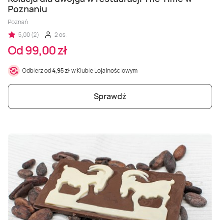
Poznaniu
Poznań
5,00 (2)
2 os.
Od 99,00 zł
Odbierz od
4,95 zł
w Klubie Lojalnościowym
Sprawdź