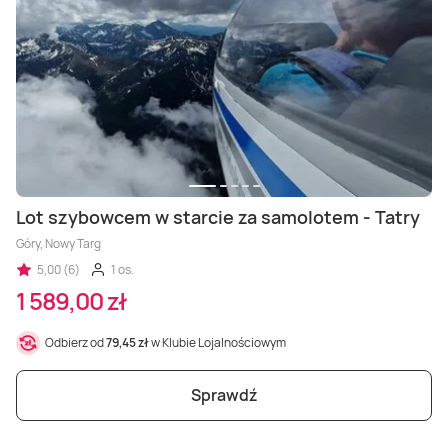
Lot szybowcem w starcie za samolotem - Tatry
Góry, Nowy Targ
5,00 (6)
1 os.
1 589,00 zł
Odbierz od
79,45 zł
w Klubie Lojalnościowym
Sprawdź