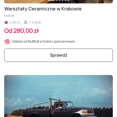
Warsztaty Ceramiczne w Krakowie
Kraków
5,00 (4)
1-2 osób
Od 280,00 zł
Odbierz od
14,00 zł
w Klubie Lojalnościowym
Sprawdź