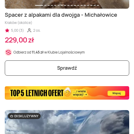
Masaż Karku
Spacer z alpakami dla dwojga - Michałowice
Masaż orientalny
Kraków (okolice)
5,00 (3)
2 os.
229,00 zł
Odbierz od
11,45 zł
w Klubie Lojalnościowym
Sprawdź
EKSKLUZYWNY