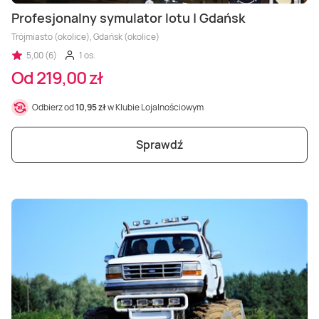
Profesjonalny symulator lotu | Gdańsk
Trójmiasto (okolice), Gdańsk (okolice)
5,00 (6)
1 os.
Od 219,00 zł
Odbierz od
10,95 zł
w Klubie Lojalnościowym
Sprawdź