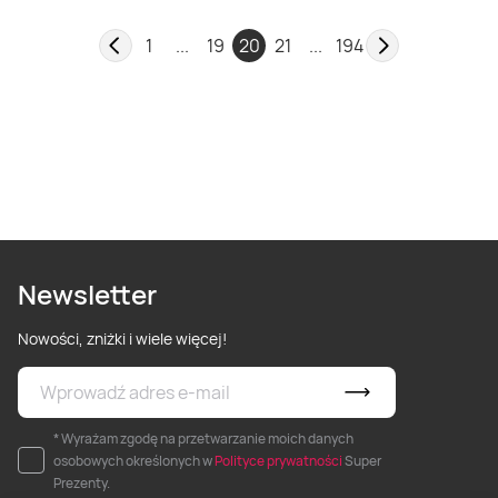
1
...
19
20
21
...
194
Newsletter
Nowości, zniżki i wiele więcej!
* Wyrażam zgodę na przetwarzanie moich danych
osobowych określonych w
Polityce prywatności
Super
Prezenty.