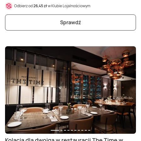
Odbierz od
26,45 zł
w Klubie Lojalnościowym
Sprawdź
Kolacja dla dwojga w restauracji The Time w