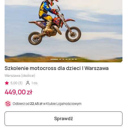
Szkolenie motocross dla dzieci | Warszawa
Warszawa (okolice)
5,00 (3)
1 os.
449,00 zł
Odbierz od
22,45 zł
w Klubie Lojalnościowym
Sprawdź