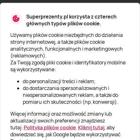
Superprezenty.pl korzysta z czterech
głównych typów plików cookie.
Używamy plików cookie niezbędnych do działania
O SUPERPREZENTY
strony internetowej, a także plików cookie
analitycznych, funkcjonalnych i marketingowych
O nas
(reklamowych).
Aktualności
Za Twoją zgodą pliki cookie i identyfikatory mobilne
są wykorzystywane:
Kariera w Super Prezentach
do personalizacji treści i reklam;
Blog
do dostarczania spersonalizowanych i
Dla firm
niespersonalizowanych reklam, a także do
pomiaru ich skuteczności (np. konwersji).
Klub Lojalnościowy
Więcej informacji oraz możliwość zmiany lub
Dodaj recenzję
aktualizacji swoich preferencji znajdziesz
tutaj:
Polityka plików cookie
.
Kliknij tutaj
, aby
dowiedzieć się, jak Google będzie wykorzystywać
Informacje