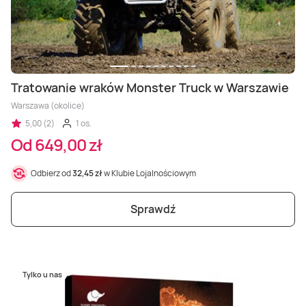
Tratowanie wraków Monster Truck w Warszawie
Warszawa (okolice)
5,00 (2)
1 os.
Od 649,00 zł
Odbierz od
32,45 zł
w Klubie Lojalnościowym
Sprawdź
Tylko u nas