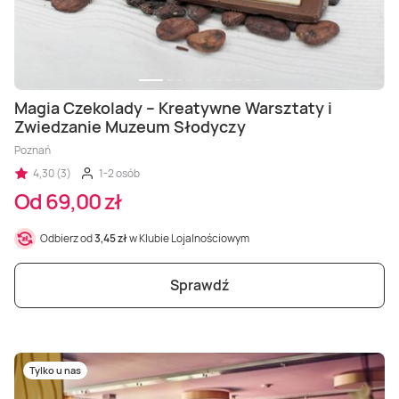
Magia Czekolady – Kreatywne Warsztaty i
Zwiedzanie Muzeum Słodyczy
Poznań
4,30 (3)
1-2 osób
Od 69,00 zł
Odbierz od
3,45 zł
w Klubie Lojalnościowym
Sprawdź
Tylko u nas