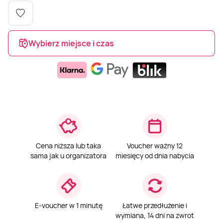
Weekend w SPA
Masaż klasyczny
Pojazdy specjalne
Fitness
Kurs żeglarski
Wybierz miejsce i czas
Mazury
Masaż pleców
Jazda po torze
Sporty zimowe
Kurs motorowodny
Masaż sportowy
Jazda czołgiem
Wspinaczka
SUP
Masaż Shiatsu
Pojazdy militarne
Tenis
Masaż Antycellulitowy
Cena niższa lub taka
Voucher ważny 12
sama jak u organizatora
miesięcy od dnia nabycia
Masaż całego ciała
Masaż czekoladą
E-voucher w 1 minutę
Łatwe przedłużenie i
wymiana, 14 dni na zwrot