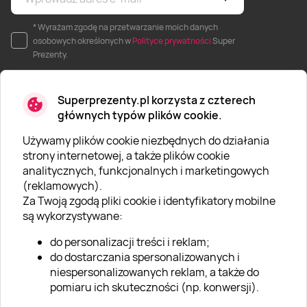
* Wyrażam zgodę na przetwarzanie moich danych
osobowych określonych w
Polityce prywatności
Super
Prezenty.
Superprezenty.pl korzysta z czterech
głównych typów plików cookie.
Używamy plików cookie niezbędnych do działania
O SUPERPREZENTY
strony internetowej, a także plików cookie
analitycznych, funkcjonalnych i marketingowych
O nas
(reklamowych).
Aktualności
Za Twoją zgodą pliki cookie i identyfikatory mobilne
są wykorzystywane:
Kariera w Super Prezentach
do personalizacji treści i reklam;
Blog
do dostarczania spersonalizowanych i
Dla firm
niespersonalizowanych reklam, a także do
pomiaru ich skuteczności (np. konwersji).
Klub Lojalnościowy