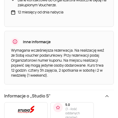
zakupionym Voucherze.
12 miesięcy od dnia nabycia
Inne informacje
Wymagana wcześniejsza rezerwacja. Na realizację weź
ze Sobą voucher podarunkowy. Przy rezerwacji podaj
Organizatorowi numer kuponu. Na miejscu realizacji
pojawić się mogą jedynie osoby obdarowane. Kurs trwa
12 godzin: cztery 3h zajęcia, 2 spotkania w sobotę i 2 w
niedzielę (1 weekend).
Informacje o „Studio S”
5.0
(
1 - ilość
oddanych
głosów
)