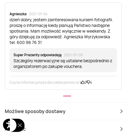
Agnieszka
· 2021-01-04
dzień dobry, jestem zainteresowana kursem fotografii.
proszę o informację kiedy planują Państwo następne
spotkania. Mam możliwość wyłącznie w weekendy. Z
góry dziękuję za odpowiedź. Agnieszka Wyrzykowska
tel. 600 96 76 31
Super Prezenty odpowiadają
· 2021-01-09
Szczegóły rezerwacyjne są ustalane bezpośrednio z
organizatorem po zakupie vouchera.
Czy ta informacja była dla ciebie pomocna?
2
4
Możliwe sposoby dostawy
Płatność