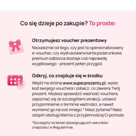
Masaż Karku
Masaż orientalny