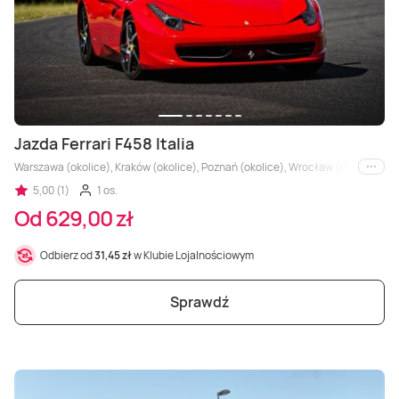
Jazda Ferrari F458 Italia
Warszawa (okolice), Kraków (okolice), Poznań (okolice), Wrocław (okolice), Trójm
i inne
5,00 (1)
1 os.
Od 629,00 zł
Odbierz od
31,45 zł
w Klubie Lojalnościowym
Sprawdź