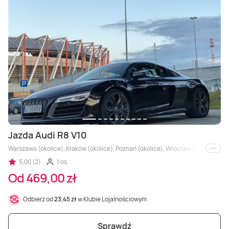
Jazda Audi R8 V10
Warszawa (okolice), Kraków (okolice), Poznań (okolice), Wrocław (okolice), Trójm
i inne
5,00 (2)
1 os.
Od 469,00 zł
Odbierz od
23,45 zł
w Klubie Lojalnościowym
Sprawdź