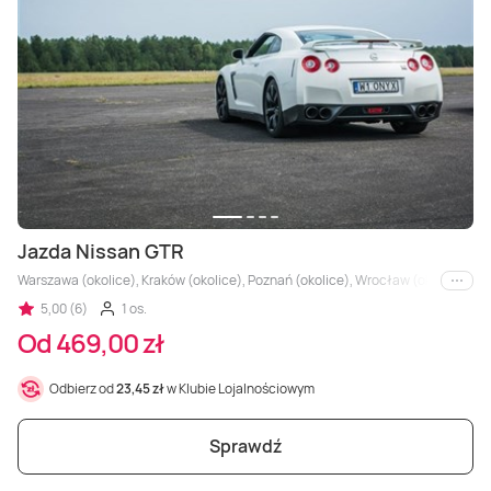
Jazda Nissan GTR
Warszawa (okolice), Kraków (okolice), Poznań (okolice), Wrocław (okolice), Trójm
i inne
5,00 (6)
1 os.
Od 469,00 zł
Odbierz od
23,45 zł
w Klubie Lojalnościowym
Sprawdź