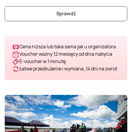
Weekend w SPA
Masaż klasyczny
Pojazdy specjalne
Fitness
Kurs żeglarski
Sprawdź
Mazury
Masaż pleców
Jazda po torze
Sporty zimowe
Kurs motorowodny
Masaż sportowy
Jazda czołgiem
Wspinaczka
SUP
Cena niższa lub taka sama jak u organizatora
Voucher ważny 12 miesięcy od dnia nabycia
E-voucher w 1 minutę
Masaż Shiatsu
Pojazdy militarne
Tenis
Łatwe przedłużenie i wymiana, 14 dni na zwrot
Masaż Antycellulitowy
Masaż całego ciała
Masaż czekoladą