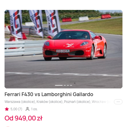
Ferrari F430 vs Lamborghini Gallardo
Warszawa (okolice), Kraków (okolice), Poznań (okolice), Wrocław (okolice), Trójm
i inne
5,00 (7)
1 os.
Od 949,00 zł