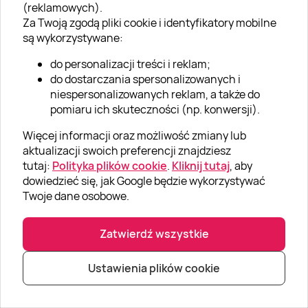
(reklamowych).
Zarówno adres, jak i numer telefonu do organizatora
Za Twoją zgodą pliki cookie i identyfikatory mobilne
znajdują się na zakupionym voucherze.
Sprawdź
, jak
są wykorzystywane:
wygląda voucher!
do personalizacji treści i reklam;
Sprawdź ofertę, a następnie skorzystaj z przejazdów
do dostarczania spersonalizowanych i
powyższymi modelami. Wybierz samochód i znajdź
niespersonalizowanych reklam, a także do
idealny pomysł na prezent z możliwością realizacji na
pomiaru ich skuteczności (np. konwersji).
terenie tego obiektu.
Więcej informacji oraz możliwość zmiany lub
Pokaż mniej
aktualizacji swoich preferencji znajdziesz
tutaj:
Polityka plików cookie
.
Kliknij tutaj
, aby
dowiedzieć się, jak Google będzie wykorzystywać
Twoje dane osobowe.
Zatwierdź wszystkie
Newsletter
Ustawienia plików cookie
Nowości, zniżki i wiele więcej!