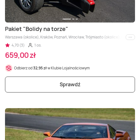
Pakiet "Bolidy na torze"
Warszawa (okolice), Kraków, Poznań, Wrocław, Trójmiasto (okolice), Łódź (okolice
i inne
4,70 (3)
1 os.
659,00 zł
Odbierz od
32,95 zł
w Klubie Lojalnościowym
Sprawdź