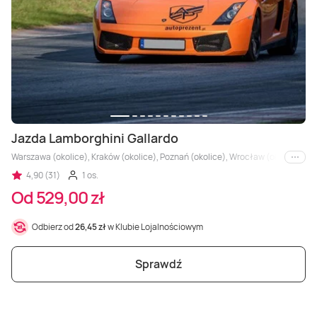
Jazda Lamborghini Gallardo
Warszawa (okolice), Kraków (okolice), Poznań (okolice), Wrocław (okolice), Trójm
i inne
4,90 (31)
1 os.
Od 529,00 zł
Odbierz od
26,45 zł
w Klubie Lojalnościowym
Sprawdź