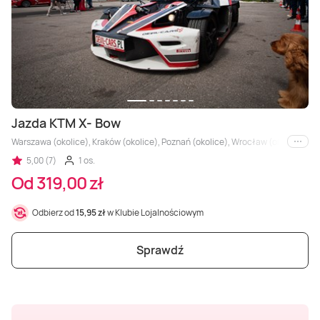
Masaż Karku
Masaż orientalny
Jazda KTM X- Bow
Warszawa (okolice), Kraków (okolice), Poznań (okolice), Wrocław (okolice), Trójm
i inne
5,00 (7)
1 os.
Od 319,00 zł
Odbierz od
15,95 zł
w Klubie Lojalnościowym
Sprawdź