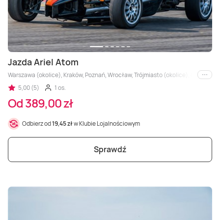
Jazda Ariel Atom
Warszawa (okolice), Kraków, Poznań, Wrocław, Trójmiasto (okolice), Łódź (okolice
i inne
5,00 (5)
1 os.
Od 389,00 zł
Odbierz od
19,45 zł
w Klubie Lojalnościowym
Sprawdź