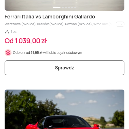
Ferrari Italia vs Lamborghini Gallardo
Warszawa (okolice), Kraków (okolice), Poznań (okolice), Wrocław (okolice), Trójm
i inne
1 os.
Od 1 039,00 zł
Odbierz od
51,95 zł
w Klubie Lojalnościowym
Sprawdź