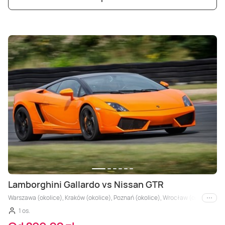
Lamborghini Gallardo vs Nissan GTR
Warszawa (okolice), Kraków (okolice), Poznań (okolice), Wrocław (okolice), Trójm
i inne
1 os.