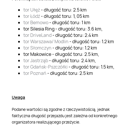
tor Ułęż
- długość toru: 2.5 km
tor Łódź
- długość toru: 1, 05 km
tor Bemowo
- długość toru: 1 km
tor Silesia Ring - długość toru: 3.6 km,
tor DriveLand
- długość toru: 2.4 km
tor Warszawa/ Modlin
- długość toru: 1.2 km
tor Słomczyn
- długość toru: 1.2 km
tor Makowice - długość toru: 2.5 km,
tor Jastrząb
- długość toru: 2.4 km,
tor Gdańsk-Pszczółki
- długość toru: 1.5 km,
tor Poznań
- długość toru: 2.5 km
Uwaga
Podane wartości są zgodne z rzeczywistością, jednak
faktyczna długość przejazdu jest zależna od konkretnego
organizatora realizującego przeżycie.