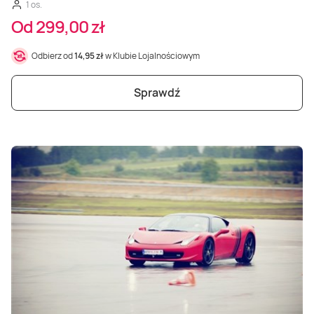
1 os.
Od 299,00 zł
Odbierz od
14,95 zł
w Klubie Lojalnościowym
Sprawdź