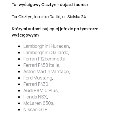
Tor wyścigowy Olsztyn - dojazd i adres:
Tor Olsztyn, lotnisko Dajtki, ul. Sielska 34
Którymi autami najlepiej jeździć po tym torze
wyścigowym?
Lamborghini Huracan
,
Lamborghini Gallardo
,
Ferrari F12berlinetta
,
Ferrari F458 Italia
,
Aston Martin Vantage
,
Ford Mustang
,
Ferrari F430
,
Audi R8 V10 Plus
,
Honda NSX
,
McLaren 650s
,
Nissan GTR
.