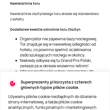
Nawierzchnia toru
Nawierzchnia olsztyńskiego toru składa się standardowo
z asfaltu.
Dodatkowe kwestie odnośnie toru Olsztyn
Organizator nie zapewnia bazy noclegowej.
Tor znajduje się w niewielkiej odległości od
hotelu, co powinno spełnić oczekiwania
osób szukających noclegu w okolicy.
Niekiedy odbywa się tu Grand Prix Polski,
zwłaszcza w okresie wiosenno-letnim!
Istnieje możliwość wyboru innego toru do
momentu rezerwacji usługi u danego
organizatora.
Superprezenty.pl korzysta z czterech
głównych typów plików cookie.
Używamy plików cookie niezbędnych do działania
strony internetowej, a także plików cookie
Dane kontaktowe - tor Olsztyn:
analitycznych, funkcjonalnych i marketingowych