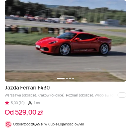
Jazda Ferrari F430
Warszawa (okolice), Kraków (okolice), Poznań (okolice), Wrocław (okolice), Trójm
i inne
5,00 (10)
1 os.
Od 529,00 zł
Odbierz od
26,45 zł
w Klubie Lojalnościowym