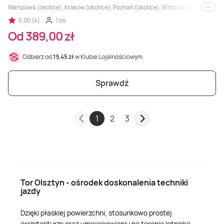
Warszawa (okolice), Kraków (okolice), Poznań (okolice), Wrocław (okolice), Trójm
i inne
5,00 (4)
1 os.
Od 389,00 zł
Odbierz od
19,45 zł
w Klubie Lojalnościowym
Sprawdź
1
2
3
Tor Olsztyn - ośrodek doskonalenia techniki
jazdy
Dzięki płaskiej powierzchni, stosunkowo prostej
architekturze oraz umiejscowieniu na terenie lotniska