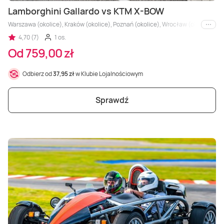
Lamborghini Gallardo vs KTM X-BOW
Warszawa (okolice), Kraków (okolice), Poznań (okolice), Wrocław (okolice), Trójm
i inne
4,70 (7)
1 os.
Od 759,00 zł
Odbierz od
37,95 zł
w Klubie Lojalnościowym
Sprawdź