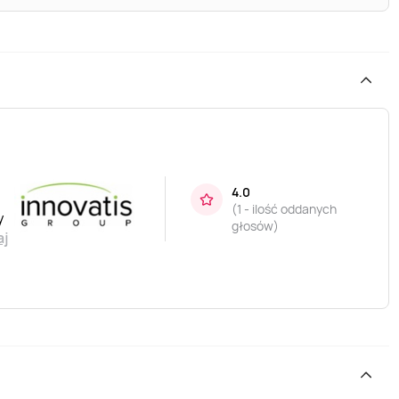
4.0
(
1 - ilość oddanych
y
głosów
)
aj