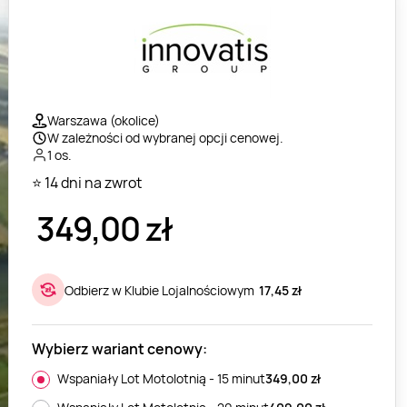
Warszawa (okolice)
W zależności od wybranej opcji cenowej.
1 os.
⭐ 14 dni na zwrot
349,00
zł
Odbierz w Klubie Lojalnościowym
17,45 zł
Wybierz wariant cenowy:
Wspaniały Lot Motolotnią - 15 minut
349,00
zł