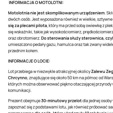
INFORMACJA O MOTOLOTNI:
Motolotnia nie jest skomplikowanym urządzeniem
. Sk
dwóch osób. Jest wyposażona również w wielkie, sztywne 
się za plecami pilota
, który ma przed sobą owiewkę z ple
się wskaźniki, takie jak wysokościomierz, prędkościomie
oraz obrotomierz.
Do sterowania służy sterownica, czy
umieszczono pedały gazu, hamulca oraz tak zwany widele
przednim kołem.
INFORMACJE O LOCIE:
Lot przebiega w niezwykle atrakcyjnej okolicy
Zalewu Zeg
Chrcynno
, znajdujące się około 50 km na północ od War
których można obserwować piękno otaczającej przyrody w
komunikacji.
Prezent obejmuje
30-minutowy przelot
dla jednej osoby
zapoznać się z podstawami lotu, jak również próbować sa