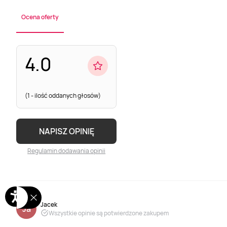
Ocena oferty
4.0
(1 - ilość oddanych głosów)
NAPISZ OPINIĘ
Regulamin dodawania opinii
Jacek
Ja
Wszystkie opinie są potwierdzone zakupem