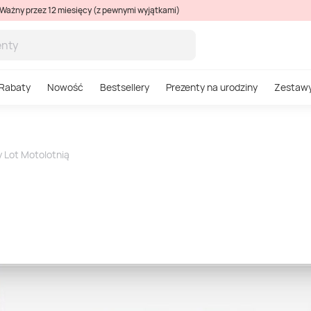
Ważny przez 12 miesięcy (z pewnymi wyjątkami)
Rabaty
Nowość
Bestsellery
Prezenty na urodziny
Zestaw
 Lot Motolotnią