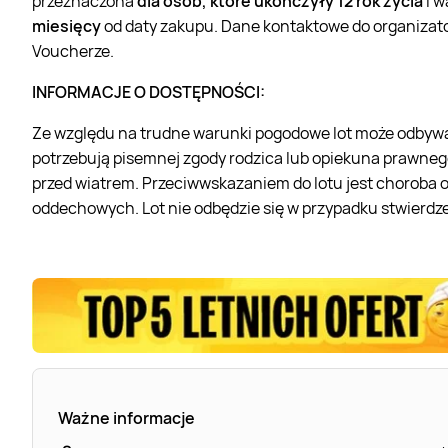
przeznaczona
dla osób, które ukończyły 12 rok życia
i 
miesięcy
od daty zakupu. Dane kontaktowe do organizato
Voucherze.
INFORMACJE O DOSTĘPNOŚCI:
Ze względu na trudne warunki pogodowe lot może odbywa
potrzebują pisemnej zgody rodzica lub opiekuna prawneg
przed wiatrem. Przeciwwskazaniem do lotu jest choroba o
oddechowych. Lot nie odbędzie się w przypadku stwierdz
Ważne informacje