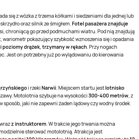
łada się z wózka z trzema kółkami i siedzeniami dla jednej lub
skrzydło oraz silnik ze śmigłem.
Fotel pasażera znajduje
ksi, chroniącą go przed podmuchami wiatru. Pod nią znajdują
rz, wariometr pokazujący szybkość wznoszenia się i opadania
li poziomy drążek, trzymany w rękach
. Przy nogach
c. Jest on potrzebny już po wylądowaniu do kierowania
rzyńskiego
i rzeki
Narwii
. Miejscem startu jest
lotnisko
szawy. Motolotnia szybuje na wysokości
300-400 metrów
, z
 sposób, jaki nie zapewni żaden lądowy czy wodny środek
 wraz
z instruktorem
. W trakcie jego trwania można
modzielnie sterować motolotnią. Atrakcja jest