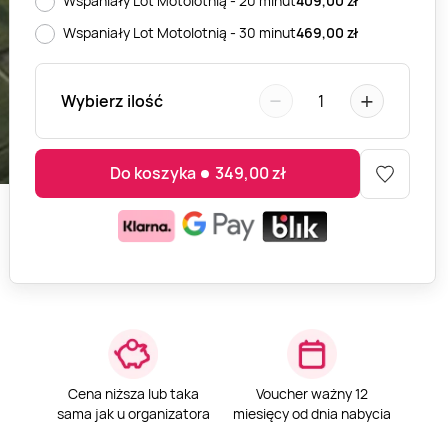
Wspaniały Lot Motolotnią - 20 minut
409,00
zł
Wspaniały Lot Motolotnią - 30 minut
469,00
zł
−
+
Wybierz ilość
1
Do koszyka
349,00
zł
Cena niższa lub taka
Voucher ważny 12
sama jak u organizatora
miesięcy od dnia nabycia