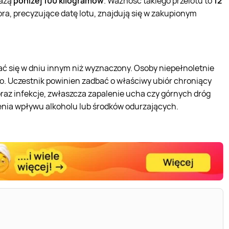
ważą
poniżej 100 kilogramów
. Ważność takiego przelotu to
12
ra, precyzujące datę lotu, znajdują się w zakupionym
ć się w dniu innym niż wyznaczony. Osoby niepełnoletnie
o. Uczestnik powinien zadbać o właściwy ubiór chroniący
raz infekcje, zwłaszcza zapalenie ucha czy górnych dróg
enia wpływu alkoholu lub środków odurzających.