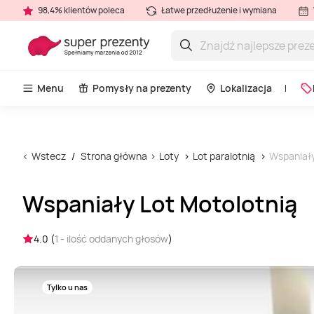
98,4% klientów poleca
Łatwe przedłużenie i wymiana
Menu
Pomysły na prezenty
Lokalizacja
Wstecz
Strona główna
Loty
Lot paralotnią
Wspaniały
Wspaniały Lot Motolotnią
4.0 (
1 - ilość oddanych głosów
)
Tylko u nas