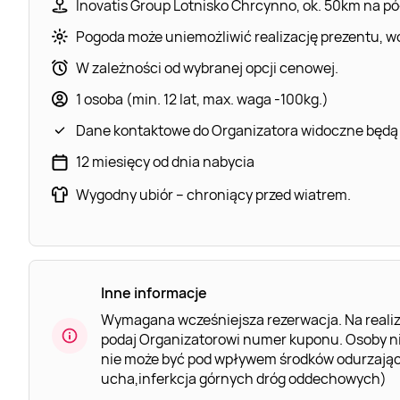
Inovatis Group Lotnisko Chrcynno, ok. 50km na p
Pogoda może uniemożliwić realizację prezentu, wó
W zależności od wybranej opcji cenowej.
1 osoba (min. 12 lat, max. waga -100kg.)
Dane kontaktowe do Organizatora widoczne będą
12 miesięcy od dnia nabycia
Wygodny ubiór – chroniący przed wiatrem.
Inne informacje
Wymagana wcześniejsza rezerwacja. Na realiz
podaj Organizatorowi numer kuponu. Osoby n
nie może być pod wpływem środków odurzający
ucha,inferkcja górnych dróg oddechowych)