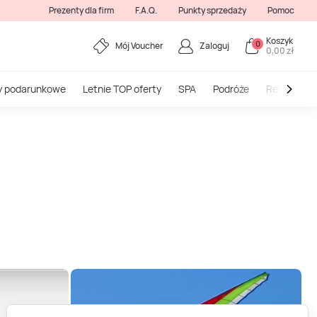
Prezenty dla firm
F.A.Q.
Punkty sprzedaży
Pomoc
Koszyk
0
Mój Voucher
Zaloguj
0,00 zł
y podarunkowe
Letnie TOP oferty
SPA
Podróże
Restauracj