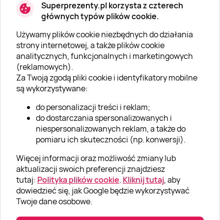
Superprezenty.pl korzysta z czterech
głównych typów plików cookie.
Używamy plików cookie niezbędnych do działania
O SUPERPREZENTY
strony internetowej, a także plików cookie
analitycznych, funkcjonalnych i marketingowych
O nas
(reklamowych).
Aktualności
Za Twoją zgodą pliki cookie i identyfikatory mobilne
są wykorzystywane:
Kariera w Super Prezentach
do personalizacji treści i reklam;
Blog
do dostarczania spersonalizowanych i
Dla firm
niespersonalizowanych reklam, a także do
pomiaru ich skuteczności (np. konwersji).
Klub Lojalnościowy
Więcej informacji oraz możliwość zmiany lub
Dodaj recenzję
aktualizacji swoich preferencji znajdziesz
tutaj:
Polityka plików cookie
.
Kliknij tutaj
, aby
dowiedzieć się, jak Google będzie wykorzystywać
Informacje
Twoje dane osobowe.