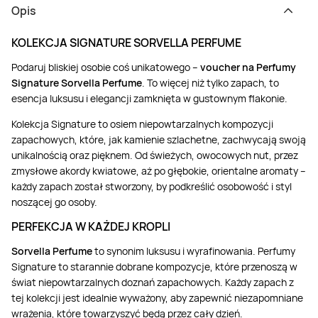
Opis
Weekend w SPA
Masaż klasyczny
Pojazdy specjalne
Fitness
Kurs żeglarski
KOLEKCJA SIGNATURE SORVELLA PERFUME
Mazury
Masaż pleców
Jazda po torze
Sporty zimowe
Kurs motorowodny
Podaruj bliskiej osobie coś unikatowego –
voucher na Perfumy
Signature Sorvella Perfume
. To więcej niż tylko zapach, to
esencja luksusu i elegancji zamknięta w gustownym flakonie.
Masaż sportowy
Jazda czołgiem
Wspinaczka
SUP
Kolekcja Signature to osiem niepowtarzalnych kompozycji
zapachowych, które, jak kamienie szlachetne, zachwycają swoją
Masaż Shiatsu
Pojazdy militarne
Tenis
unikalnością oraz pięknem. Od świeżych, owocowych nut, przez
zmysłowe akordy kwiatowe, aż po głębokie, orientalne aromaty –
każdy zapach został stworzony, by podkreślić osobowość i styl
Masaż Antycellulitowy
noszącej go osoby.
PERFEKCJA W KAŻDEJ KROPLI
Masaż całego ciała
Sorvella Perfume
to synonim luksusu i wyrafinowania. Perfumy
Signature to starannie dobrane kompozycje, które przenoszą w
Masaż czekoladą
świat niepowtarzalnych doznań zapachowych. Każdy zapach z
tej kolekcji jest idealnie wyważony, aby zapewnić niezapomniane
wrażenia, które towarzyszyć będą przez cały dzień.