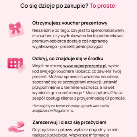
Masaż Karku
Masaż orientalny