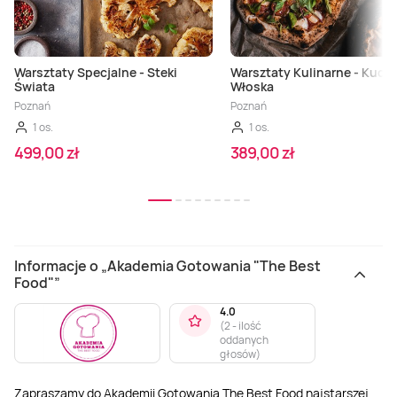
Warsztaty Specjalne - Steki
Warsztaty Kulinarne - Kuch
Świata
Włoska
Poznań
Poznań
1 os.
1 os.
499,00 zł
389,00 zł
Informacje o „Akademia Gotowania "The Best
Food"”
4.0
(
2 - ilość
oddanych
głosów
)
Zapraszamy do Akademii Gotowania The Best Food najstarszej