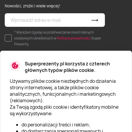
Nowości, zniżki i wiele więcej!
* Wyrażam zgodę na przetwarzanie moich danych
osobowych określonych w
Polityce prywatności
Super
Prezenty.
Superprezenty.pl korzysta z czterech
głównych typów plików cookie.
Używamy plików cookie niezbędnych do działania
O SUPERPREZENTY
strony internetowej, a także plików cookie
analitycznych, funkcjonalnych i marketingowych
O nas
(reklamowych).
Aktualności
Za Twoją zgodą pliki cookie i identyfikatory mobilne
są wykorzystywane:
Kariera w Super Prezentach
do personalizacji treści i reklam;
Blog
do dostarczania spersonalizowanych i