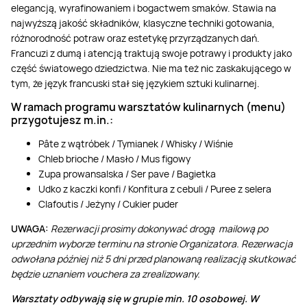
elegancją, wyrafinowaniem i bogactwem smaków. Stawia na
najwyższą jakość składników, klasyczne techniki gotowania,
różnorodność potraw oraz estetykę przyrządzanych dań.
Francuzi z dumą i atencją traktują swoje potrawy i produkty jako
część światowego dziedzictwa. Nie ma też nic zaskakującego w
tym, że język francuski stał się językiem sztuki kulinarnej.
W ramach programu warsztatów kulinarnych (menu)
przygotujesz m.in.:
Pâte z wątróbek / Tymianek / Whisky / Wiśnie
Chleb brioche / Masło / Mus figowy
Zupa prowansalska / Ser pave / Bagietka
Udko z kaczki konfi / Konfitura z cebuli / Puree z selera
Clafoutis / Jeżyny / Cukier puder
UWAGA:
Rezerwacji prosimy dokonywać drogą mailową
po
uprzednim wyborze terminu na stronie Organizatora
. Rezerwacja
odwołana później niż 5 dni przed planowaną realizacją skutkować
będzie uznaniem vouchera za zrealizowany.
Warsztaty odbywają się w grupie min. 10 osobowej. W