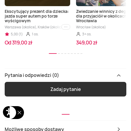
Ekscytujący prezent dla dziecka:
Zwiedzanie winnicy z degus
jazda super autem po torze
dla przyjaciół w okolicach
wyścigowym
Wrocławia
Warszawa (okolice), Kraków (okolice), Poznań (okolice), Wrocław (okolice), Łódź
Wrocław (okolice)
i inne
5,00 (1)
1 os.
3+ os.
Od 319,00 zł
349,00 zł
Pytania i odpowiedzi (0)
Zadaj pytanie
Możliwe sposoby dostawy