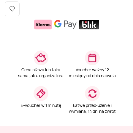
Weekend w SPA
Masaż klasyczny
Pojazdy specjalne
Fitness
Kurs żeglarski
Mazury
Masaż pleców
Jazda po torze
Sporty zimowe
Kurs motorowodny
Masaż sportowy
Jazda czołgiem
Wspinaczka
SUP
Masaż Shiatsu
Pojazdy militarne
Tenis
Cena niższa lub taka
Voucher ważny 12
sama jak u organizatora
miesięcy od dnia nabycia
Masaż Antycellulitowy
Masaż całego ciała
E-voucher w 1 minutę
Łatwe przedłużenie i
wymiana, 14 dni na zwrot
Masaż czekoladą