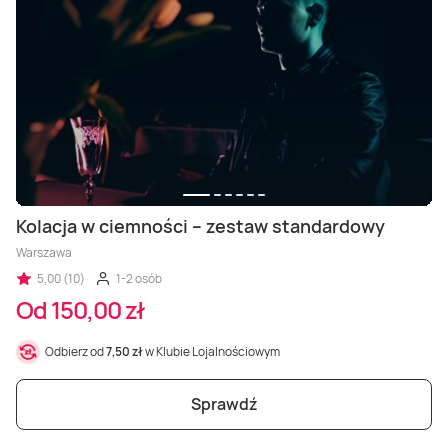
Kolacja w ciemności – zestaw standardowy
Warszawa
5,00 (10)
1-2 osób
Od 150,00 zł
Odbierz od
7,50 zł
w Klubie Lojalnościowym
Sprawdź