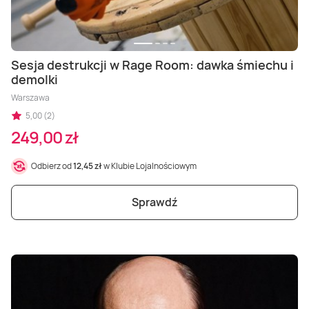
Sesja destrukcji w Rage Room: dawka śmiechu i
demolki
Warszawa
5,00 (2)
249,00 zł
Odbierz od
12,45 zł
w Klubie Lojalnościowym
Sprawdź