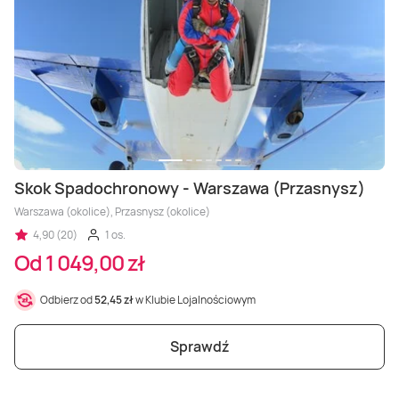
Skok Spadochronowy - Warszawa (Przasnysz)
Warszawa (okolice), Przasnysz (okolice)
4,90 (20)
1 os.
Od 1 049,00 zł
Odbierz od
52,45 zł
w Klubie Lojalnościowym
Sprawdź