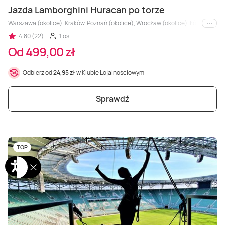
Jazda Lamborghini Huracan po torze
Warszawa (okolice), Kraków, Poznań (okolice), Wrocław (okolice), Łódź, Kielce,
i inne
4,80 (22)
1 os.
Od 499,00 zł
Odbierz od
24,95 zł
w Klubie Lojalnościowym
Sprawdź
TOP