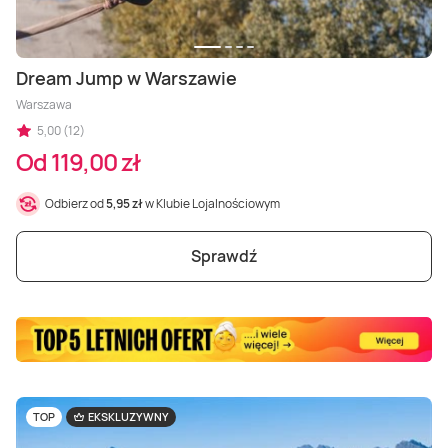
Masaż Karku
Masaż orientalny
Dream Jump w Warszawie
Warszawa
5,00 (12)
Od 119,00 zł
Odbierz od
5,95 zł
w Klubie Lojalnościowym
Sprawdź
TOP
EKSKLUZYWNY