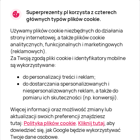
Superprezenty.pl korzysta z czterech
głównych typów plików cookie.
Używamy plików cookie niezbędnych do działania
O SUPERPREZENTY
strony internetowej, a także plików cookie
analitycznych, funkcjonalnych i marketingowych
O nas
(reklamowych).
Aktualności
Za Twoją zgodą pliki cookie i identyfikatory mobilne
są wykorzystywane:
Kariera w Super Prezentach
do personalizacji treści i reklam;
Blog
do dostarczania spersonalizowanych i
Dla firm
niespersonalizowanych reklam, a także do
pomiaru ich skuteczności (np. konwersji).
Klub Lojalnościowy
Więcej informacji oraz możliwość zmiany lub
Dodaj recenzję
aktualizacji swoich preferencji znajdziesz
tutaj:
Polityka plików cookie
.
Kliknij tutaj
, aby
dowiedzieć się, jak Google będzie wykorzystywać
Informacje
Twoje dane osobowe.