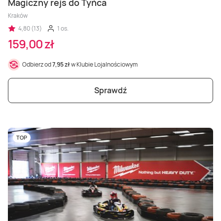
Magiczny rejs do Tyńca
Kraków
4,80 (13)
1 os.
159,00 zł
Odbierz od
7,95 zł
w Klubie Lojalnościowym
Sprawdź
TOP