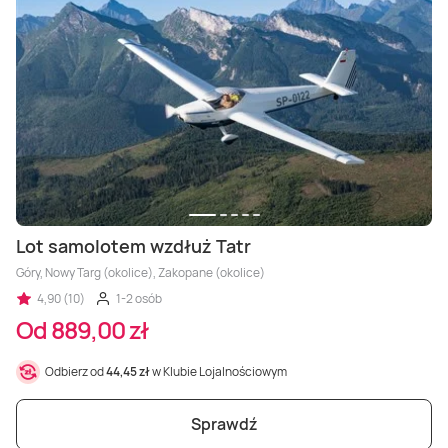
Lot samolotem wzdłuż Tatr
Góry, Nowy Targ (okolice), Zakopane (okolice)
4,90 (10)
1-2 osób
Od 889,00 zł
Odbierz od
44,45 zł
w Klubie Lojalnościowym
Sprawdź