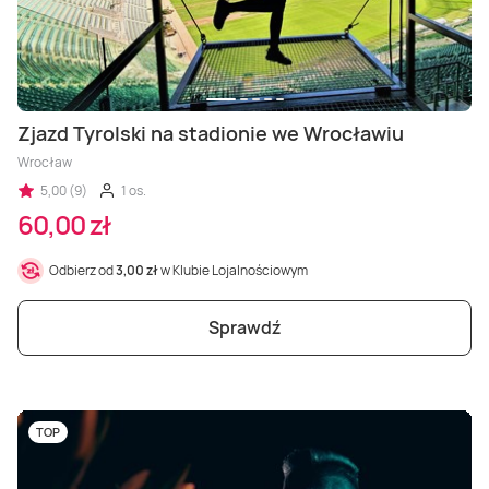
Zjazd Tyrolski na stadionie we Wrocławiu
Wrocław
5,00 (9)
1 os.
60,00 zł
Odbierz od
3,00 zł
w Klubie Lojalnościowym
Sprawdź
TOP