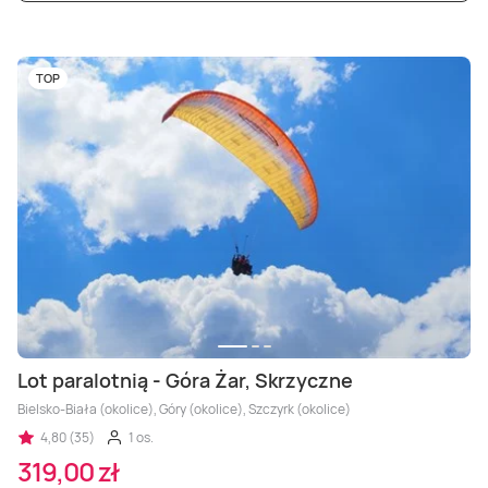
TOP
Lot paralotnią - Góra Żar, Skrzyczne
Bielsko-Biała (okolice), Góry (okolice), Szczyrk (okolice)
4,80 (35)
1 os.
319,00 zł