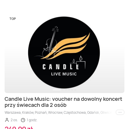
TOP
Candle Live Music: voucher na dowolny koncert
przy świecach dla 2 osób
Warszawa, Kraków, Poznań, Wrocław, Częstochowa, Gdańsk, Gliwice, Katowice,
i inne
2 os.
1 godz.
249,00 zł