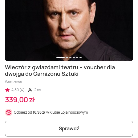
Wieczór z gwiazdami teatru – voucher dla
dwojga do Garnizonu Sztuki
Warszawa
4,80 (4)
2 os.
339,00 zł
Odbierz od
16,95 zł
w Klubie Lojalnościowym
Sprawdź