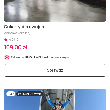
Gokarty dla dwojga
Warszawa (okolice)
4,90 (9)
169,00 zł
Odbierz od
8,45 zł
w Klubie Lojalnościowym
Sprawdź
TOP
EKSKLUZYWNY