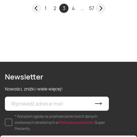
1
2
3
4
...
57
Newsletter
Nowości, zniżki i wiele więcej!
* Wyrażam zgodę na przetwarzanie moich danych
osobowych określonych w
Polityce prywatności
Super
Prezenty.