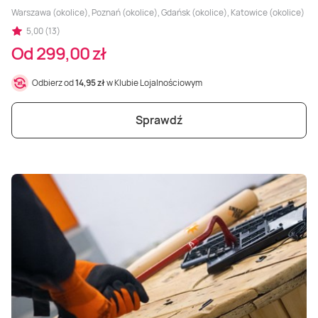
Warszawa (okolice), Poznań (okolice), Gdańsk (okolice), Katowice (okolice)
5,00 (13)
Od 299,00 zł
Odbierz od
14,95 zł
w Klubie Lojalnościowym
Sprawdź