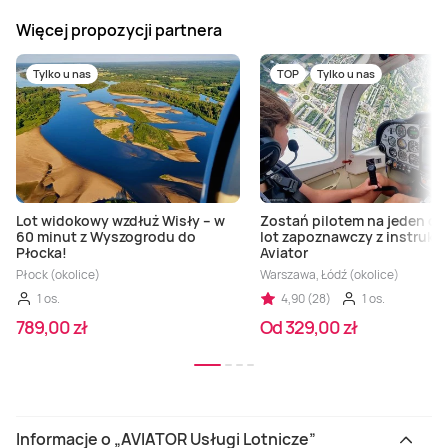
Więcej propozycji partnera
Tylko u nas
TOP
Tylko u nas
Lot widokowy wzdłuż Wisły – w
Zostań pilotem na jeden dz
60 minut z Wyszogrodu do
lot zapoznawczy z instrukt
Płocka!
Aviator
Płock (okolice)
Warszawa, Łódź (okolice)
1 os.
4,90 (28)
1 os.
789,00 zł
Od 329,00 zł
Informacje o „AVIATOR Usługi Lotnicze”