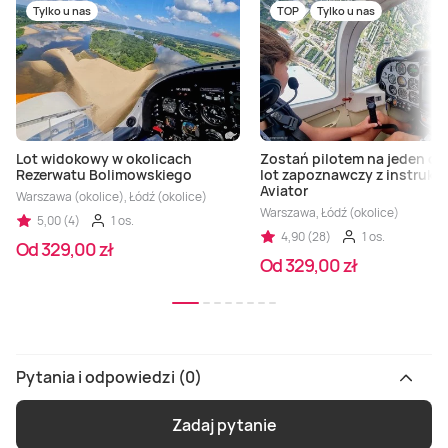
Tylko u nas
TOP
Tylko u nas
Lot widokowy w okolicach
Zostań pilotem na jeden dz
Rezerwatu Bolimowskiego
lot zapoznawczy z instrukt
Aviator
Warszawa (okolice), Łódź (okolice)
Warszawa, Łódź (okolice)
5,00 (4)
1 os.
4,90 (28)
1 os.
Od 329,00 zł
Od 329,00 zł
Pytania i odpowiedzi (0)
Zadaj pytanie