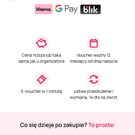
Weekend w SPA
Masaż klasyczny
Pojazdy specjalne
Fitness
Kurs żeglarski
Mazury
Masaż pleców
Jazda po torze
Sporty zimowe
Kurs motorowodny
Masaż sportowy
Jazda czołgiem
Wspinaczka
SUP
Cena niższa lub taka
Voucher ważny 12
sama jak u organizatora
miesięcy od dnia nabycia
Masaż Shiatsu
Pojazdy militarne
Tenis
Masaż Antycellulitowy
E-voucher w 1 minutę
Łatwe przedłużenie i
wymiana, 14 dni na zwrot
Masaż całego ciała
Masaż czekoladą