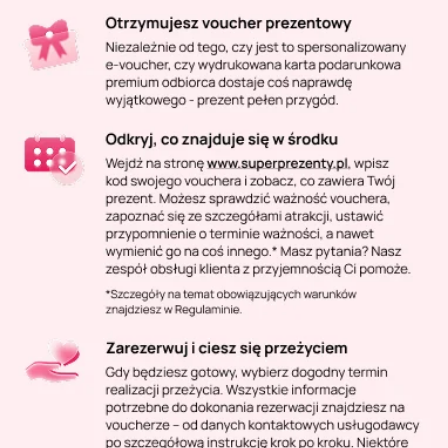
Masaż Karku
Masaż orientalny