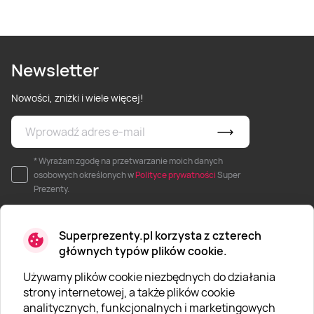
Newsletter
Nowości, zniżki i wiele więcej!
* Wyrażam zgodę na przetwarzanie moich danych
osobowych określonych w
Polityce prywatności
Super
Prezenty.
Superprezenty.pl korzysta z czterech
głównych typów plików cookie.
Używamy plików cookie niezbędnych do działania
O SUPERPREZENTY
strony internetowej, a także plików cookie
analitycznych, funkcjonalnych i marketingowych
O nas