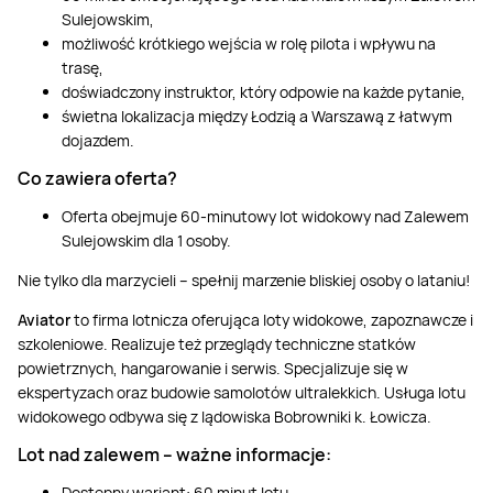
Sulejowskim,
możliwość krótkiego wejścia w rolę pilota i wpływu na
trasę,
doświadczony instruktor, który odpowie na każde pytanie,
świetna lokalizacja między Łodzią a Warszawą z łatwym
dojazdem.
Co zawiera oferta?
Oferta obejmuje 60-minutowy lot widokowy nad Zalewem
Sulejowskim dla 1 osoby.
Nie tylko dla marzycieli – spełnij marzenie bliskiej osoby o lataniu!
Aviator
to firma lotnicza oferująca loty widokowe, zapoznawcze i
szkoleniowe. Realizuje też przeglądy techniczne statków
powietrznych, hangarowanie i serwis. Specjalizuje się w
ekspertyzach oraz budowie samolotów ultralekkich. Usługa lotu
widokowego odbywa się z lądowiska Bobrowniki k. Łowicza.
Lot nad zalewem – ważne informacje:
Dostępny wariant: 60 minut lotu,