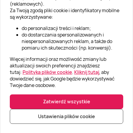
(reklamowych).
Aktualności
Za Twoją zgodą pliki cookie i identyfikatory mobilne
są wykorzystywane:
Kariera w Super Prezentach
do personalizacji treści i reklam;
Blog
do dostarczania spersonalizowanych i
Dla firm
niespersonalizowanych reklam, a także do
pomiaru ich skuteczności (np. konwersji).
Klub Lojalnościowy
Więcej informacji oraz możliwość zmiany lub
Dodaj recenzję
aktualizacji swoich preferencji znajdziesz
tutaj:
Polityka plików cookie
.
Kliknij tutaj
, aby
dowiedzieć się, jak Google będzie wykorzystywać
Informacje
Twoje dane osobowe.
GRUPA „SUPER PREZENTY“
Zatwierdź wszystkie
Ustawienia plików cookie
|
|
© Super prezenty 2026
info@superprezenty.pl
22 395 57 20
Polityka prywatności
|
Mapa strony