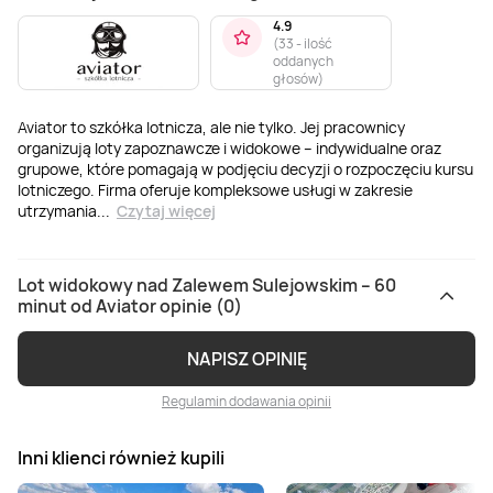
4.9
(
33 - ilość
oddanych
głosów
)
Aviator to szkółka lotnicza, ale nie tylko. Jej pracownicy
organizują loty zapoznawcze i widokowe – indywidualne oraz
grupowe, które pomagają w podjęciu decyzji o rozpoczęciu kursu
lotniczego. Firma oferuje kompleksowe usługi w zakresie
utrzymania
...
Czytaj więcej
Lot widokowy nad Zalewem Sulejowskim – 60
minut od Aviator opinie (0)
NAPISZ OPINIĘ
Regulamin dodawania opinii
Inni klienci również kupili