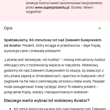
Opis
Spektakularny, 60-minutowy lot nad Zalewem Sulejowskim
od Aviator.
Prezent, który wciąga w przestworza – daje frajdę,
wywołuje ciarki i zniewala widokami!
„Latanie jest łatwiejsze, niż myślisz” – mówią instruktorzy Aviator
oferujący loty z możliwością wejścia w rolę pilota. Widokowy,
godzinny lot nad Zalewem Sulejowskim to okazja, by zobaczyć z
lotu ptaka zaporę w Smardzewicach, opactwo w Sulejowie i dryf
żaglówek na tle nieco ciemniejszej od koloru nieba wody. Pasażer
może zasugerować trasę i przejąć stery! To idealny prezent –
połączenie frajdy, wiedzy i niezapomnianych widoków!
Dlaczego warto wybrać lot widokowy Aviator?
60 minut emocjonującego lotu nad malowniczym Zalewem