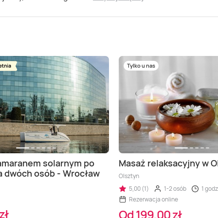
Tylko u nas
tamaranem solarnym po
Masaż relaksacyjny w O
a dwóch osób - Wrocław
Olsztyn
5,00 (1)
1-2 osób
1 godz
Rezerwacja online
zł
Od 199,00 zł