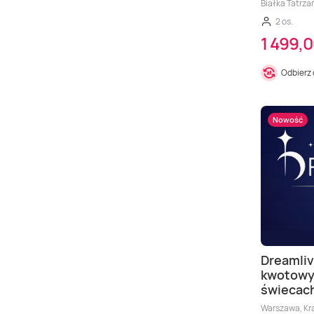
Białka Tatrza
2 os.
1 499,0
Odbierz
Nowość
Dreamliv
kwotowy 
świecach
Warszawa, Kr