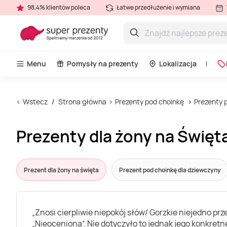
98,4% klientów poleca
Łatwe przedłużenie i wymiana
Menu
Pomysły na prezenty
Lokalizacja
Wstecz
Strona główna
Prezenty pod choinkę
Prezenty p
Prezenty dla żony na Święta
Prezent dla żony na święta
Prezent pod choinkę dla dziewczyny
„Znosi cierpliwie niepokój słów/ Gorzkie niejedno prz
„Nieoceniona”. Nie dotyczyło to jednak jego konkretne