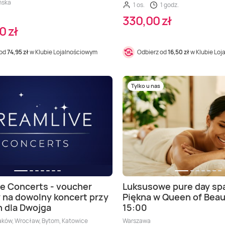
ńska
1 os.
1 godz.
330,00 zł
0 zł
 od
74,95 zł
w Klubie Lojalnościowym
Odbierz od
16,50 zł
w Klubie Lo
Tylko u nas
e Concerts - voucher
Luksusowe pure day sp
na dowolny koncert przy
Piękna w Queen of Beau
 dla Dwojga
15:00
aków, Wrocław, Bytom, Katowice
Warszawa