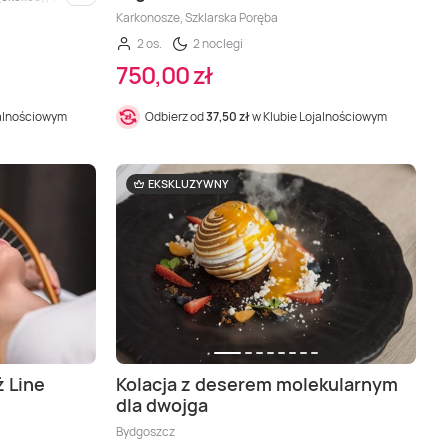
i inne
Karkonosze, Szklarska Poręba
2 os.
2 noclegi
750,00 zł
jalnościowym
Odbierz od
37,50 zł
w Klubie Lojalnościowym
EKSKLUZYWNY
ż Line
Kolacja z deserem molekularnym
dla dwojga
Bydgoszcz