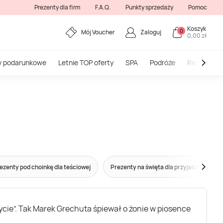
Prezenty dla firm
F.A.Q.
Punkty sprzedaży
Pomoc
Koszyk
0
Mój Voucher
Zaloguj
0,00 zł
y podarunkowe
Letnie TOP oferty
SPA
Podróże
Restauracj
ezenty pod choinkę dla teściowej
Prezenty na święta dla przyjaciółki
życie”. Tak Marek Grechuta śpiewał o żonie w piosence