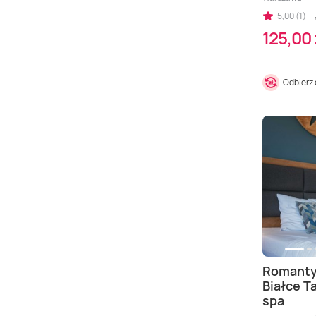
5,00 (1)
125,00 
Odbierz
Romanty
Białce Ta
spa