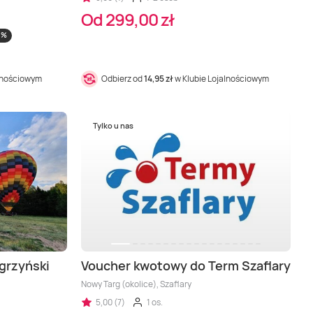
Od 299,00 zł
 %
alnościowym
Odbierz od
14,95 zł
w Klubie Lojalnościowym
Tylko u nas
grzyński
Voucher kwotowy do Term Szaflary
Nowy Targ (okolice), Szaflary
5,00 (7)
1 os.