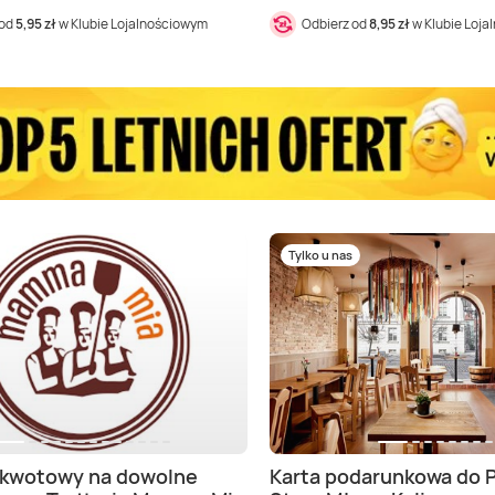
 od
5,95 zł
w Klubie Lojalnościowym
Odbierz od
8,95 zł
w Klubie Loj
Tylko u nas
 kwotowy na dowolne
Karta podarunkowa do P