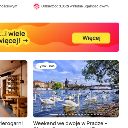
alnościowym
Odbierz od
9,95 zł
w Klubie Lojalnościowym
Tylko u nas
ierogarni
Weekend we dwoje w Pradze –