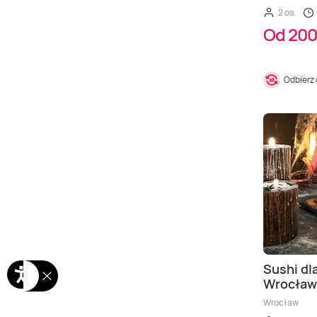
2 os.
Od 200
Odbierz
Sushi dl
Wrocław
Wrocław