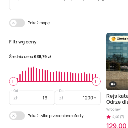
Pokaż mapę
Filtr wg ceny
Średnia cena
638,79 zł
Od
Do
Rejs ka
zł
zł
Odrze dl
Wrocław
Pokaż tylko przecenione oferty
4,40 (7)
129,00 