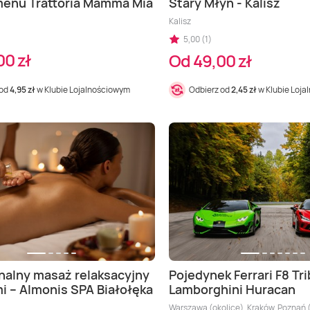
menu Trattoria Mamma Mia
Stary Młyn - Kalisz
Kalisz
5,00 (1)
00 zł
Od 49,00 zł
 od
4,95 zł
w Klubie Lojalnościowym
Odbierz od
2,45 zł
w Klubie Loj
nalny masaż relaksacyjny
Pojedynek Ferrari F8 Tr
mi – Almonis SPA Białołęka
Lamborghini Huracan
Warszawa (okolice), Kraków, Poznań (o