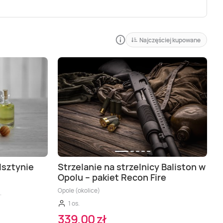
Najczęściej kupowane
lsztynie
Strzelanie na strzelnicy Baliston w
Opolu – pakiet Recon Fire
Opole (okolice)
.
1 os.
339,00 zł