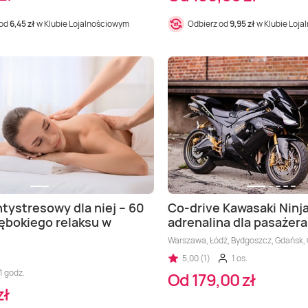
 od
6,45 zł
w Klubie Lojalnościowym
Odbierz od
9,95 zł
w Klubie Loj
tystresowy dla niej – 60
Co-drive Kawasaki Ninja
ębokiego relaksu w
adrenalina dla pasażera
Warszawa, Łódź, Bydgoszcz, Gdańsk, 
5,00 (1)
1 os.
1 godz.
Od 179,00 zł
zł