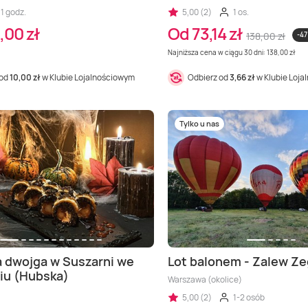
1 godz.
5,00 (2)
1 os.
,00 zł
Od 73,14 zł
138,00 zł
-47
Najniższa cena w ciągu 30 dni: 138,00 zł
 od
10,00 zł
w Klubie Lojalnościowym
Odbierz od
3,66 zł
w Klubie Loj
Tylko u nas
a dwojga w Suszarni we
Lot balonem - Zalew Ze
iu (Hubska)
Warszawa (okolice)
5,00 (2)
1-2 osób