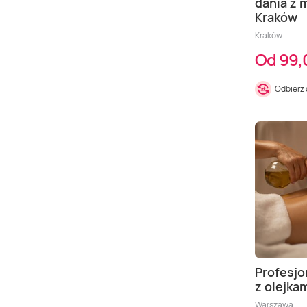
dania z 
Kraków
Kraków
Od 99,
Odbierz
Profesjo
z olejka
Warszawa