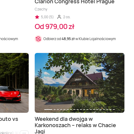
Clarion Congress Hotel Prague
Czechy
5,00 (5)
2 os.
Od 979,00 zł
alnościowym
Odbierz od
48,95 zł
w Klubie Lojalnościowym
ibuto vs
Weekend dla dwojga w
Karkonoszach – relaks w Chacie
Jagi
kolice), Wrocław (okolice), Łódź, Kielce, Toruń