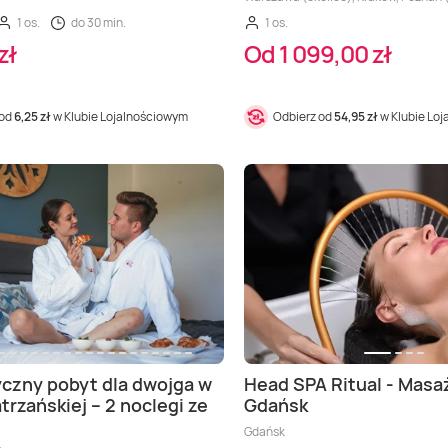
1 os.
do 30 min.
1 os.
zł
Od 1 099,00 zł
 od
6,25 zł
w Klubie Lojalnościowym
Odbierz od
54,95 zł
w Klubie Lo
czny pobyt dla dwojga w
Head SPA Ritual - Masa
trzańskiej – 2 noclegi ze
Gdańsk
Gdańsk