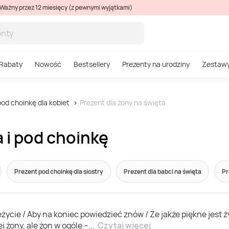
Ważny przez 12 miesięcy (z pewnymi wyjątkami)
Rabaty
Nowość
Bestsellery
Prezenty na urodziny
Zestaw
od choinkę dla kobiet
Prezent dla żony na święta
 i pod choinkę
Prezent pod choinkę dla siostry
Prezent dla babci na święta
Pr
eżycie / Aby na koniec powiedzieć znów / Że jakże piękne jest 
j żony, ale żon w ogóle –
...
Czytaj więcej