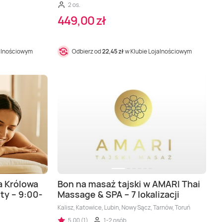
2 os.
449,00 zł
jalnościowym
Odbierz od
22,45 zł
w Klubie Lojalnościowym
a Królowa
Bon na masaż tajski w AMARI Thai
ty – 9:00-
Massage & SPA – 7 lokalizacji
Kalisz, Katowice, Lubin, Nowy Sącz, Tarnów, Toruń
5,00 (1)
1-2 osób