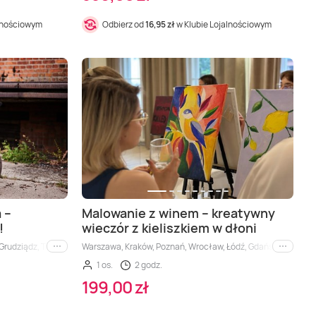
alnościowym
Odbierz od
16,95 zł
w Klubie Lojalnościowym
 –
Malowanie z winem – kreatywny
!
wieczór z kieliszkiem w dłoni
Grudziądz, Toruń (okolice), Włocławek
Warszawa, Kraków, Poznań, Wrocław, Łódź, Gdańsk, Katowic
i inne
i inne
1 os.
2 godz.
199,00 zł