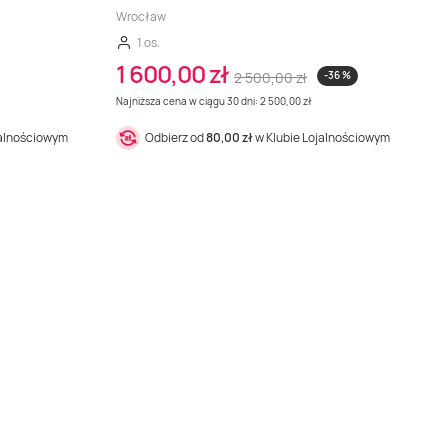
Wrocław
1 os.
1 600,00 zł
2 500,00 zł
-36 %
Najniższa cena w ciągu 30 dni: 2 500,00 zł
jalnościowym
Odbierz od
80,00 zł
w Klubie Lojalnościowym