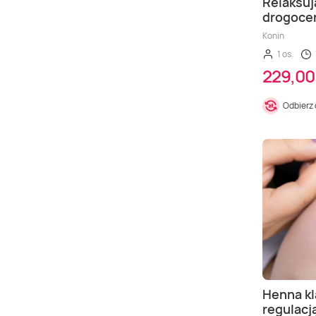
Relaksuj
drogocen
Konin
1 os.
229,00 
Odbierz
Henna kl
regulacj