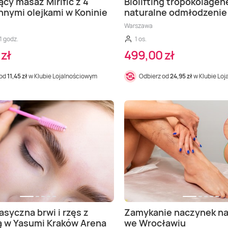
ący masaż Mirific z 4
Biolifting tropokolage
nymi olejkami w Koninie
naturalne odmłodzenie
Warszawa
1 godz.
1 os.
zł
499,00 zł
 od
11,45 zł
w Klubie Lojalnościowym
Odbierz od
24,95 zł
w Klubie Lo
asyczna brwi i rzęs z
Zamykanie naczynek n
ą w Yasumi Kraków Arena
we Wrocławiu