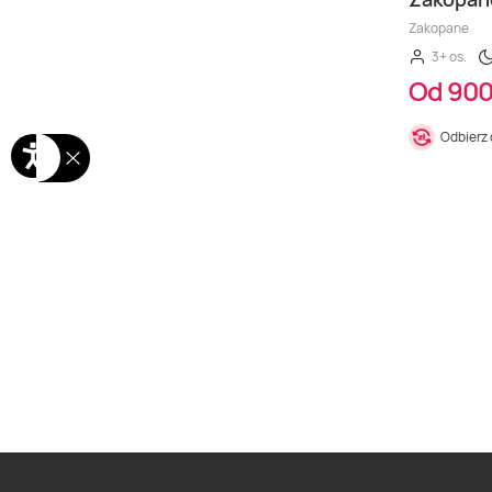
Zakopane
3+ os.
Od 900
Odbierz