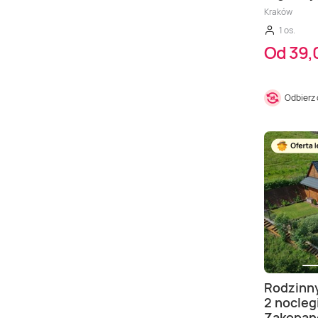
Kraków
1 os.
Od 39,0
Odbierz
Rodzinny
2 nocleg
Zakopa