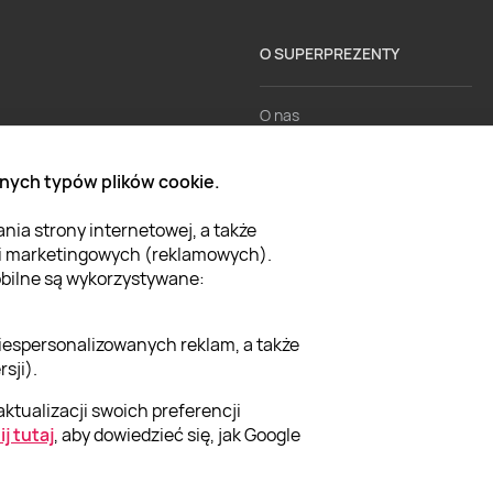
O SUPERPREZENTY
O nas
Aktualności
nych typów plików cookie.
Kariera w Super Prezentach
ia strony internetowej, a także
Blog
 i marketingowych (reklamowych).
Dla firm
mobilne są wykorzystywane:
Klub Lojalnościowy
iespersonalizowanych reklam, a także
Dodaj recenzję
sji).
ktualizacji swoich preferencji
ij tutaj
, aby dowiedzieć się, jak Google