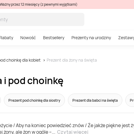
Ważny przez 12 miesięcy (z pewnymi wyjątkami)
Rabaty
Nowość
Bestsellery
Prezenty na urodziny
Zestaw
od choinkę dla kobiet
Prezent dla żony na święta
 i pod choinkę
Prezent pod choinkę dla siostry
Prezent dla babci na święta
Pr
eżycie / Aby na koniec powiedzieć znów / Że jakże piękne jest 
j żony, ale żon w ogóle –
...
Czytaj więcej