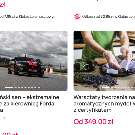
zł
 od
7,95 zł
w Klubie Lojalnościowym
Odbierz od
32,95 zł
w Klubie Lo
ski sen – ekstremalne
Warsztaty tworzenia na
e za kierownicą Forda
aromatycznych mydeł 
a
z certyfikatem
ce)
Od 349,00 zł
,00 zł