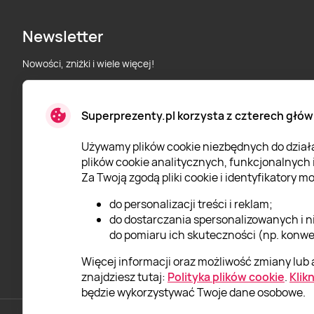
Newsletter
Nowości, zniżki i wiele więcej!
Superprezenty.pl korzysta z czterech głów
* Wyrażam zgodę na przetwarzanie moich danych osobowych
określonych w
Polityce prywatności
Super Prezenty.
Używamy plików cookie niezbędnych do działan
plików cookie analitycznych, funkcjonalnych
Za Twoją zgodą pliki cookie i identyfikatory 
do personalizacji treści i reklam;
do dostarczania spersonalizowanych i n
do pomiaru ich skuteczności (np. konwer
Więcej informacji oraz możliwość zmiany lub a
znajdziesz tutaj:
Polityka plików cookie
.
Klikn
będzie wykorzystywać Twoje dane osobowe.