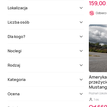
159,00 
Lokalizacja
Odbierz
Liczba osób
Dla kogo?
Noclegi
Rodzaj
Amerykań
Kategoria
przeżyci
Mustang
Ocena
Poznań (okoli
1 os.
Od 669