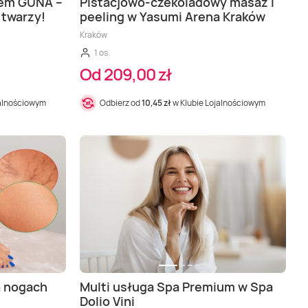
nem GUNA –
Pistacjowo-czekoladowy masaż i
 twarzy!
peeling w Yasumi Arena Kraków
Kraków
1 os.
Od 209,00 zł
jalnościowym
Odbierz od
10,45 zł
w Klubie Lojalnościowym
a nogach
Multi usługa Spa Premium w Spa
Dolio Vini