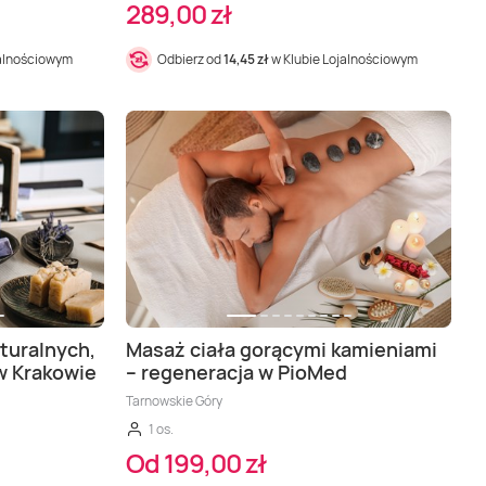
289,00 zł
jalnościowym
Odbierz od
14,45 zł
w Klubie Lojalnościowym
turalnych,
Masaż ciała gorącymi kamieniami
w Krakowie
– regeneracja w PioMed
Tarnowskie Góry
1 os.
Od 199,00 zł