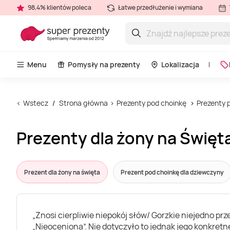
98,4% klientów poleca
Łatwe przedłużenie i wymiana
Menu
Pomysły na prezenty
Lokalizacja
Wstecz
Strona główna
Prezenty pod choinkę
Prezenty p
Prezenty dla żony na Święta
Prezent dla żony na święta
Prezent pod choinkę dla dziewczyny
„Znosi cierpliwie niepokój słów/ Gorzkie niejedno prz
„Nieoceniona”. Nie dotyczyło to jednak jego konkretne