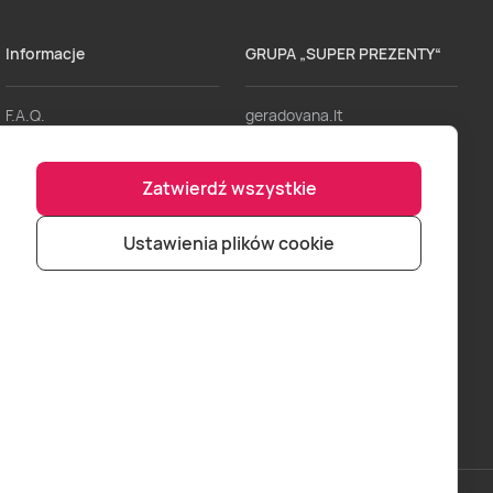
Informacje
GRUPA „SUPER PREZENTY“
F.A.Q.
geradovana.lt
Dostawa
lieliskadavana.lv
Zatwierdź wszystkie
Regulaminy
bookitnow.lt
Formy Płatności
Ustawienia plików cookie
Punkty sprzedaży
Zostań naszym partnerem
Logowanie dla partnerów
Kontakt
Wszyscy Partnerzy