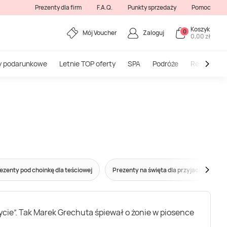
Prezenty dla firm
F.A.Q.
Punkty sprzedaży
Pomoc
Koszyk
0
Mój Voucher
Zaloguj
0,00 zł
y podarunkowe
Letnie TOP oferty
SPA
Podróże
Restauracj
ezenty pod choinkę dla teściowej
Prezenty na święta dla przyjaciółki
życie”. Tak Marek Grechuta śpiewał o żonie w piosence