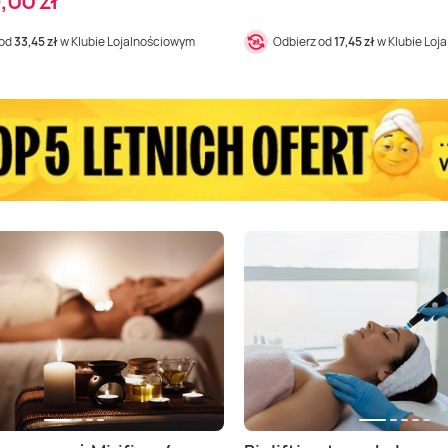
 od
33,45 zł
w Klubie Lojalnościowym
Odbierz od
17,45 zł
w Klubie Loj