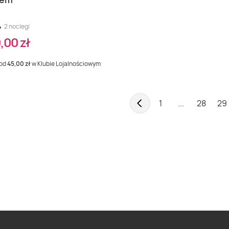
2 noclegi
,00 zł
 od
45,00 zł
w Klubie Lojalnościowym
1
...
28
29