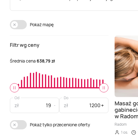
Pokaż mapę
Filtr wg ceny
Średnia cena
638,79 zł
Od
Do
Masaż g
zł
zł
gabinec
w Radom
Radom
Pokaż tylko przecenione oferty
1 os.