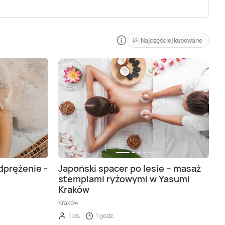
Najczęściej kupowane
dprężenie -
Japoński spacer po lesie – masaż
stemplami ryżowymi w Yasumi
Kraków
Kraków
1 os.
1 godz.