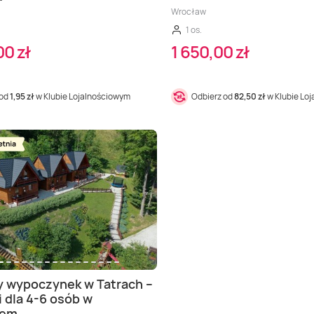
Wrocław
1 os.
0 zł
1 650,00 zł
 od
1,95 zł
w Klubie Lojalnościowym
Odbierz od
82,50 zł
w Klubie Lo
 wypoczynek w Tatrach –
i dla 4-6 osób w
nem