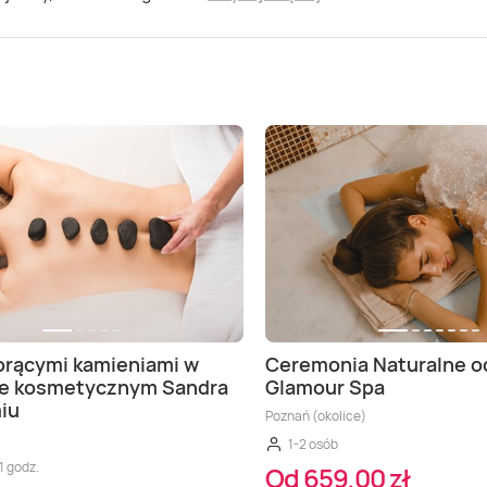
orącymi kamieniami w
Ceremonia Naturalne o
ie kosmetycznym Sandra
Glamour Spa
iu
Poznań (okolice)
1-2 osób
1 godz.
Od 659,00 zł