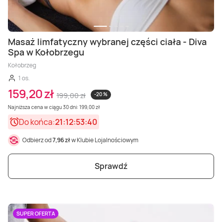
Masaż limfatyczny wybranej części ciała - Diva
Spa w Kołobrzegu
Kołobrzeg
1 os.
159,20 zł
199,00 zł
-20 %
Najniższa cena w ciągu 30 dni: 199,00 zł
Do końca:
21:12:53:38
Odbierz od
7,96 zł
w Klubie Lojalnościowym
Sprawdź
SUPER OFERTA