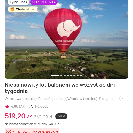
Masaż Karku
Tylko u nas
SUPER OFERTA
Masaż orientalny
Niesamowity lot balonem we wszystkie dni
tygodnia
Warszawa (okolice), Poznań (okolice), Wrocław (okolice), Białystok (okolice), 
i inne
4,90 (73)
1-2 osób
519,20 zł
649,00 zł
-20 %
Najniższa cena w ciągu 30 dni: 649,00 zł
Do końca:
21:12:53:38