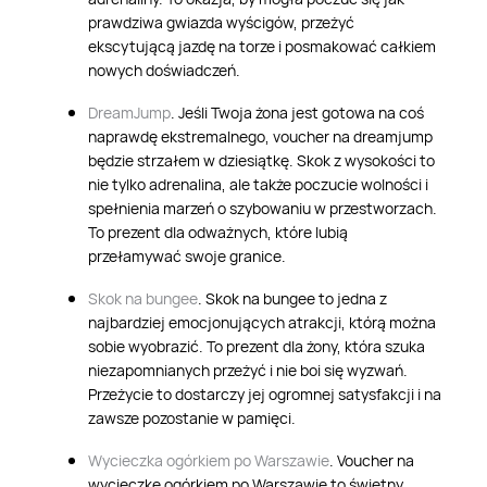
prawdziwa gwiazda wyścigów, przeżyć
ekscytującą jazdę na torze i posmakować całkiem
nowych doświadczeń.
Dream
Jump
. Jeśli Twoja żona jest gotowa na coś
naprawdę ekstremalnego,
voucher na
dream
jump
będzie strzałem w dziesiątkę. Skok z wysokości to
nie tylko adrenalina, ale także poczucie wolności i
spełnienia marzeń o szybowaniu w przestworzach.
To prezent dla odważnych, które lubią
przełamywać swoje granice.
Skok na bungee
. Skok na bungee to jedna z
najbardziej emocjonujących atrakcji, którą można
sobie wyobrazić. To prezent dla żony, która szuka
niezapomnianych przeżyć i nie boi się wyzwań.
Przeżycie to dostarczy jej ogromnej satysfakcji i na
zawsze pozostanie w pamięci.
Wycieczka ogórkiem po Warszawie
.
Voucher na
wycieczkę ogórkiem po Warszawie to świetny