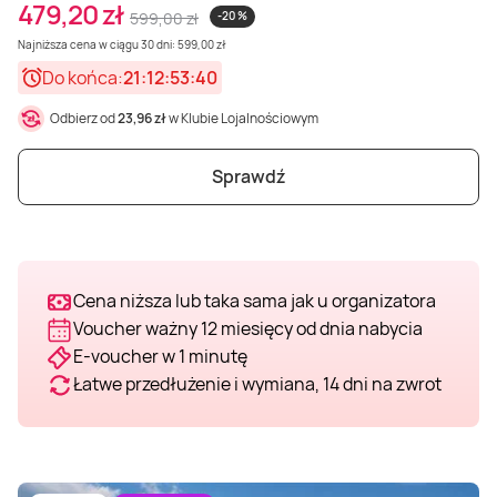
479,20 zł
599,00 zł
-20 %
Weekend w SPA
Masaż klasyczny
Pojazdy specjalne
Fitness
Kurs żeglarski
Najniższa cena w ciągu 30 dni: 599,00 zł
Do końca:
21:12:53:38
Mazury
Masaż pleców
Jazda po torze
Sporty zimowe
Kurs motorowodny
Odbierz od
23,96 zł
w Klubie Lojalnościowym
Masaż sportowy
Jazda czołgiem
Wspinaczka
SUP
Sprawdź
Masaż Shiatsu
Pojazdy militarne
Tenis
Cena niższa lub taka sama jak u organizatora
Masaż Antycellulitowy
Voucher ważny 12 miesięcy od dnia nabycia
E-voucher w 1 minutę
Masaż całego ciała
Łatwe przedłużenie i wymiana, 14 dni na zwrot
Masaż czekoladą