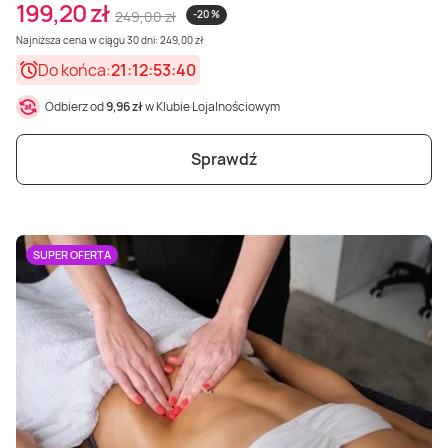
199,20 zł
249,00 zł
-20 %
Najniższa cena w ciągu 30 dni: 249,00 zł
Do końca:
21:12:53:38
Odbierz od
9,96 zł
w Klubie Lojalnościowym
Sprawdź
SUPER OFERTA