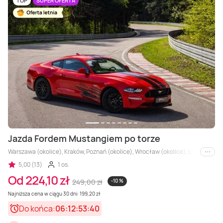
TOP
SUPER OFERTA
Jazda Fordem Mustangiem po torze
Warszawa (okolice), Kraków, Poznań (okolice), Wrocław (okolice), Łódź, Kielce,
i inne
5,00 (13)
1 os.
Od 224,10 zł
249,00 zł
-10 %
Najniższa cena w ciągu 30 dni: 199,20 zł
Do końca:
06:12:53:38