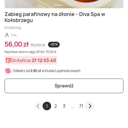
Zabieg parafinowy na dłonie - Diva Spa w
Kołobrzegu
Kołobrzeg
1 os.
56,00 zł
70,00 zł
-20 %
Najniższa cena w ciągu 30 dni: 70,00 zł
Do końca:
21:12:53:38
Odbierz od
2,80 zł
w Klubie Lojalnościowym
Sprawdź
1
2
3
...
71