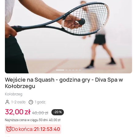
Wejście na Squash - godzina gry - Diva Spa w
Kołobrzegu
Kołobrzeg
1-2 osób
1 godz.
32,00 zł
40,00 zł
-20 %
Najniższa cena w ciągu 30 dni: 40,00 zł
Do końca:
21:12:53:38