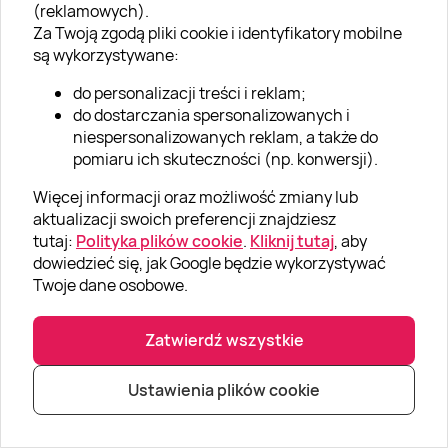
(reklamowych).
Wyjście do
teatru
. Voucher na wyjście do teatru to
Za Twoją zgodą pliki cookie i identyfikatory mobilne
prezent, który pozwoli na cieszenie się kulturą i
są wykorzystywane:
sztuką w wyjątkowy sposób. Wybierz spektakl,
który będzie interesujący i emocjonujący. To
do personalizacji treści i reklam;
doskonała okazja do spędzenia czasu w
do dostarczania spersonalizowanych i
eleganckim otoczeniu i delektowania się wysokiej
niespersonalizowanych reklam, a także do
klasy występami.
pomiaru ich skuteczności (np. konwersji).
Więcej informacji oraz możliwość zmiany lub
aktualizacji swoich preferencji znajdziesz
Jak wybra
ć idealny prezent na Święta dla żony?
tutaj:
Polityka plików cookie
.
Kliknij tutaj
, aby
dowiedzieć się, jak Google będzie wykorzystywać
Czasami wybór idealnego prezentu gwiazdkowego dla
Twoje dane osobowe.
żony nastręcza nie lada problemów. Aby ich uniknąć
warto kierować się takimi wskazówkami jak:
Zatwierdź wszystkie
zainteresowania i pasja - zastanów się, co Twoja
żona naprawdę lubi,
Ustawienia plików cookie
przemyśl, czego jej brakuje – przypomnij sobie, czy
Twoja żona ma jakieś pragnienia lub potrzeby, o