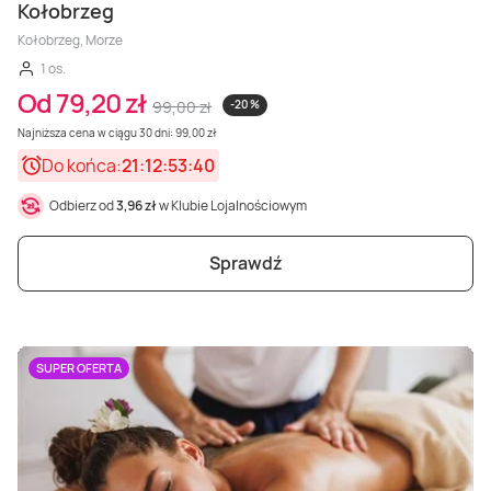
Kołobrzeg
Kołobrzeg, Morze
1 os.
Od 79,20 zł
99,00 zł
-20 %
Najniższa cena w ciągu 30 dni: 99,00 zł
Do końca:
21:12:53:38
Odbierz od
3,96 zł
w Klubie Lojalnościowym
Sprawdź
SUPER OFERTA