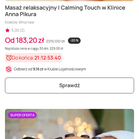
Masaż relaksacyjny | Calming Touch w Klinice
Anna Pikura
Kraków, Wrocław
5,00 (2)
Od 183,20 zł
229,00 zł
-20 %
Najniższa cena w ciągu 30 dni: 229,00 zł
Do końca:
21:12:53:38
Odbierz od
9,16 zł
w Klubie Lojalnościowym
Sprawdź
SUPER OFERTA