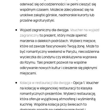
oderwać się od codzienności i w pełni cieszyć się
wspólnym czasem. Możecie zdecydować się na
urokliwe zakątki górskie, nadmorskie kurorty lub
przaśne agroturystyki.
Wyjazd zagraniczny dla dwojga.
Voucher na wyjazd
zagraniczny
to prezent, który może spełnić
marzenia o dalekich podróżach. Wybierz miejsce,
które od zawsze fascynowało Twoją żonę. Może to
być romantyczny weekend w Paryżu, niecodzienna
wycieczka do Londynu czy ekskluzywna wyprawa
do Rzymu. Taki prezent pozwoli na wspólne
odkrywanie nowych kultur i cieszenie się pięknymi
miejscami.
Kolacja w restauracji dla dwojga
- Opcja 1. Voucher
na kolację w eleganckiej restauracji to klasyka
romantycznych prezentów. Wybierz restaurację,
która oferuje wyjątkową atmosferę i wyśmienitą
kuchnię. Wspólna kolacja przy świecach to
doskonały sposób na celebrowanie świąt i