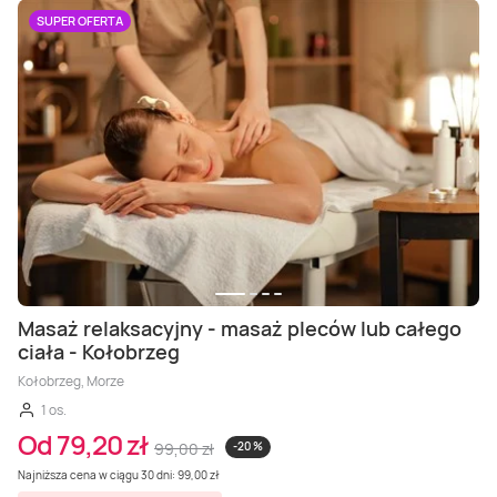
SUPER OFERTA
Masaż relaksacyjny - masaż pleców lub całego
ciała - Kołobrzeg
Kołobrzeg, Morze
1 os.
Od 79,20 zł
99,00 zł
-20 %
Najniższa cena w ciągu 30 dni: 99,00 zł