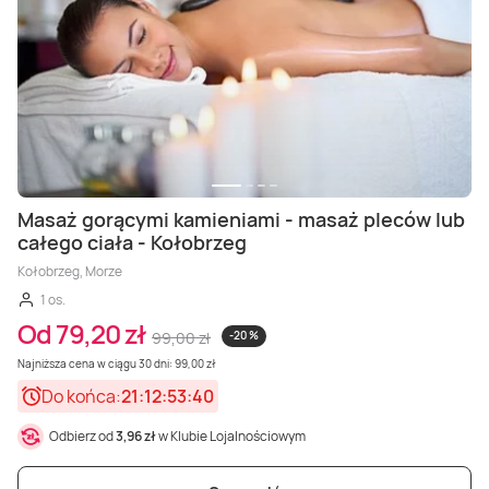
Masaż gorącymi kamieniami - masaż pleców lub
całego ciała - Kołobrzeg
Kołobrzeg, Morze
1 os.
Od 79,20 zł
99,00 zł
-20 %
Najniższa cena w ciągu 30 dni: 99,00 zł
Do końca:
21:12:53:38
Odbierz od
3,96 zł
w Klubie Lojalnościowym