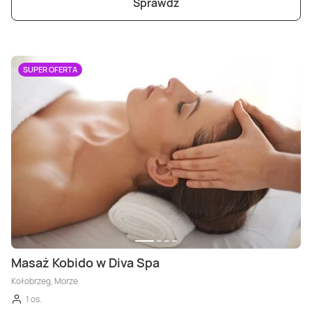
Sprawdź
SUPER OFERTA
Masaż Kobido w Diva Spa
Kołobrzeg, Morze
1 os.