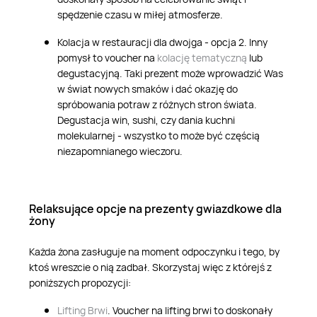
spędzenie czasu w miłej atmosferze.
Kolacja w restauracji dla dwojga - opcja 2. Inny
pomysł to voucher na
kolację tematyczną
lub
degustacyjną. Taki prezent może wprowadzić Was
w świat nowych smaków i dać okazję do
spróbowania potraw z różnych stron świata.
Degustacja win, sushi, czy dania kuchni
molekularnej - wszystko to może być częścią
niezapomnianego wieczoru.
Relaksujące opcje na prezenty gwiazdkowe dla
żony
Ka
żda żona zasługuje na moment odpoczynku i tego, by
ktoś wreszcie o nią zadbał. Skorzystaj więc z którejś z
poniższych propozycji:
Lifting Brwi
. Voucher na lifting brwi to doskonały