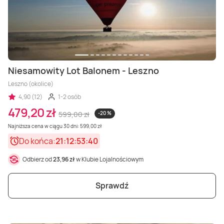
Niesamowity Lot Balonem - Leszno
Leszno (okolice)
4,90 (12)
1-2 osób
479,20 zł
599,00 zł
-20 %
Najniższa cena w ciągu 30 dni: 599,00 zł
Do końca:
21:12:53:38
Odbierz od
23,96 zł
w Klubie Lojalnościowym
Sprawdź