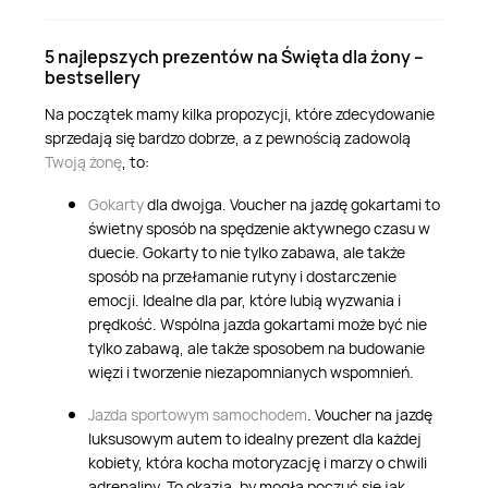
5 najlepszych prezentów na Święta dla żony –
bestsellery
Na początek mamy kilka propozycji, które zdecydowanie
sprzedają się bardzo dobrze, a
z pewnością zadowolą
Twoją żonę
,
to:
Gokarty
dla dwojga
.
Voucher na jazdę gokartami to
świetny sposób na spędzenie aktywnego czasu w
duecie. Gokarty to nie tylko zabawa, ale także
sposób na przełamanie rutyny i dostarczenie
emocji. Idealne dla par, które lubią wyzwania i
prędkość. Wspólna jazda gokartami może być nie
tylko zabawą, ale także sposobem na budowanie
więzi i tworzenie niezapomnianych wspomnień.
Jazda sportowym samochodem
. Voucher na jazdę
luksusowym autem to idealny prezent dla każdej
kobiety, która kocha motoryzację i marzy o chwili
adrenaliny. To okazja, by mogła poczuć się jak