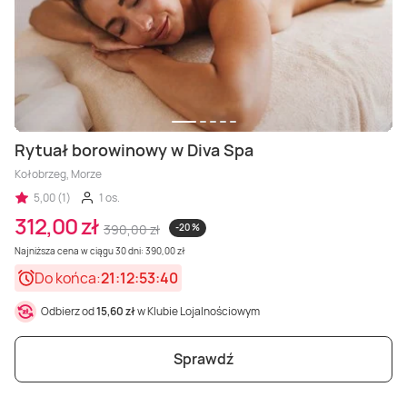
Rytuał borowinowy w Diva Spa
Kołobrzeg, Morze
5,00 (1)
1 os.
312,00 zł
390,00 zł
-20 %
Najniższa cena w ciągu 30 dni: 390,00 zł
Do końca:
21:12:53:38
Odbierz od
15,60 zł
w Klubie Lojalnościowym
Sprawdź