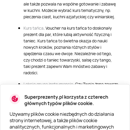
ale także pozwala na wspólne gotowanie i zabawę
w kuchni. Możecie wybrać kurs tematyczny, np.
pieczenia ciast, kuchni azjatyckiej czy winiarskiej.
Kurs tańca
. Voucher na kurs tańca to doskonały
prezent dla par, które lubią aktywność fizyczną i
taniec. Kurs tańca to świetna okazja do nauki
nowych kroków, poznania różnych stylów i
spędzenia czasu we dwoje. Niezależnie od tego,
czy chodzi o taniec towarzyski, salsę czy tango,
taki prezent zapewni Wam mnóstwo zabawy i
radości.
Lekcje gry na instrumencie
. Czy Twoja żona zawsze
marzyła o nauce gry na pianinie, gitarze czy
Superprezenty.pl korzysta z czterech
perkusji? Taki kurs nie tylko rozwija talent
głównych typów plików cookie.
muzyczny, ale także daje możliwość osobistego
rozwoju i nauki czegoś nowego. Muzyka to pasja,
Używamy plików cookie niezbędnych do działania
która może wzbogacić życie i przynieść wiele
strony internetowej, a także plików cookie
radości.
analitycznych, funkcjonalnych i marketingowych