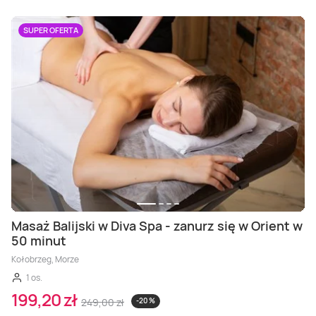
SUPER OFERTA
Masaż Balijski w Diva Spa - zanurz się w Orient w
50 minut
Kołobrzeg, Morze
1 os.
199,20 zł
249,00 zł
-20 %