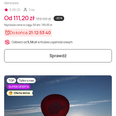
Warszawa
5,00 (2)
2 os.
Od 111,20 zł
139,00 zł
-20 %
Najniższa cena w ciągu 30 dni: 139,00 zł
Do końca:
21:12:53:38
Odbierz od
5,56 zł
w Klubie Lojalnościowym
Sprawdź
TOP
Tylko u nas
SUPER OFERTA