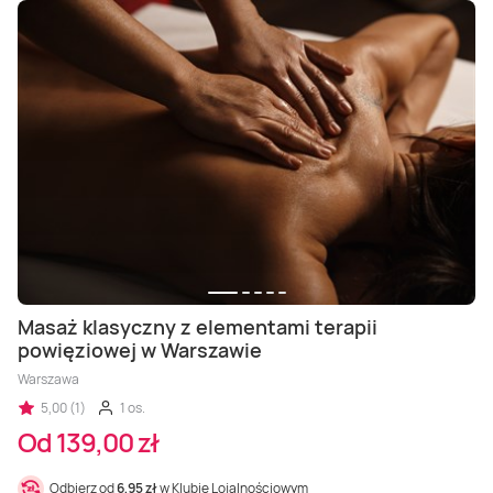
Masaż klasyczny z elementami terapii
powięziowej w Warszawie
Warszawa
5,00 (1)
1 os.
Od 139,00 zł
Odbierz od
6,95 zł
w Klubie Lojalnościowym