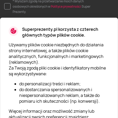
* Wyrażam zgodę na przetwarzanie moich danych
osobowych określonych w
Polityce prywatności
Super
Prezenty.
Superprezenty.pl korzysta z czterech
głównych typów plików cookie.
Używamy plików cookie niezbędnych do działania
O SUPERPREZENTY
strony internetowej, a także plików cookie
analitycznych, funkcjonalnych i marketingowych
O nas
(reklamowych).
Aktualności
Za Twoją zgodą pliki cookie i identyfikatory mobilne
są wykorzystywane:
Kariera w Super Prezentach
do personalizacji treści i reklam;
Blog
do dostarczania spersonalizowanych i
Dla firm
niespersonalizowanych reklam, a także do
pomiaru ich skuteczności (np. konwersji).
Klub Lojalnościowy
Więcej informacji oraz możliwość zmiany lub
Dodaj recenzję
aktualizacji swoich preferencji znajdziesz