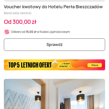
Masaż Karku
Voucher kwotowy do Hotelu Perła Bieszczadów
Bieszczady (okolice)
Masaż orientalny
Od 300,00 zł
Odbierz od
15,00 zł
w Klubie Lojalnościowym
Sprawdź