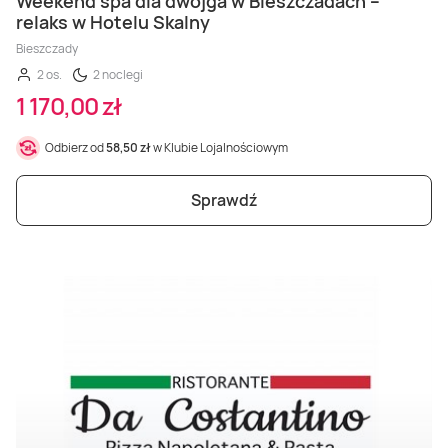
Weekend spa dla dwojga w Bieszczadach –
relaks w Hotelu Skalny
Bieszczady
2 os.
2 noclegi
1 170,00 zł
Odbierz od
58,50 zł
w Klubie Lojalnościowym
Sprawdź