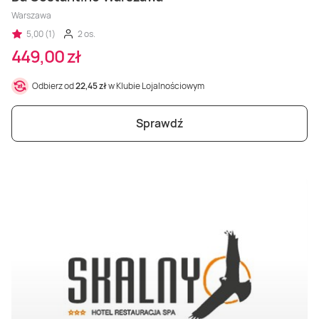
Warszawa
5,00 (1)
2 os.
449,00 zł
Odbierz od
22,45 zł
w Klubie Lojalnościowym
Sprawdź