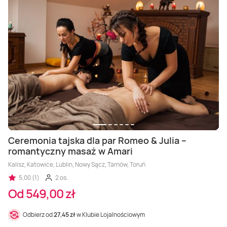
Ceremonia tajska dla par Romeo & Julia –
romantyczny masaż w Amari
Kalisz, Katowice, Lublin, Nowy Sącz, Tarnów, Toruń
5,00 (1)
2 os.
Od 549,00 zł
Odbierz od
27,45 zł
w Klubie Lojalnościowym