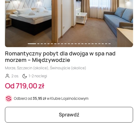
Romantyczny pobyt dla dwojga w spa nad
morzem – Międzywodzie
Morze, Szczecin (okolice), Świnoujście (okolice)
2 os.
1-2 noclegi
Od 719,00 zł
Odbierz od
35,95 zł
w Klubie Lojalnościowym
Sprawdź