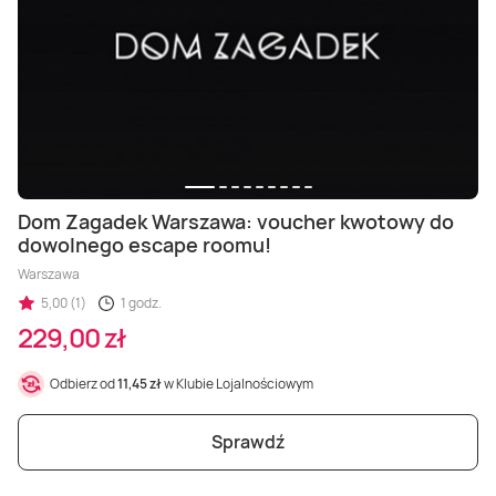
Dom Zagadek Warszawa: voucher kwotowy do
dowolnego escape roomu!
Warszawa
5,00 (1)
1 godz.
229,00 zł
Odbierz od
11,45 zł
w Klubie Lojalnościowym
Sprawdź