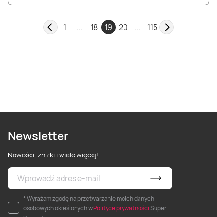
1
...
18
19
20
...
115
Newsletter
Nowości, zniżki i wiele więcej!
* Wyrażam zgodę na przetwarzanie moich danych
osobowych określonych w
Polityce prywatności
Super