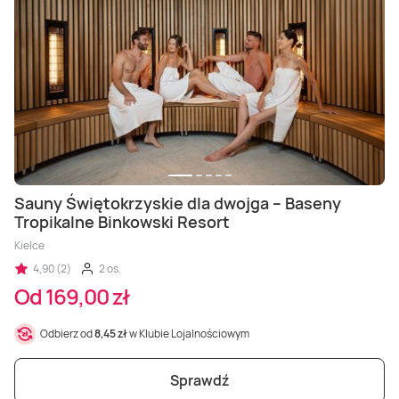
Sauny Świętokrzyskie dla dwojga – Baseny
Tropikalne Binkowski Resort
Kielce
4,90 (2)
2 os.
Od 169,00 zł
Odbierz od
8,45 zł
w Klubie Lojalnościowym
Sprawdź