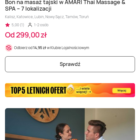
Masaż Karku
Bon na masaż tajski w AMARI Thai Massage &
SPA – 7 lokalizacji
Kalisz, Katowice, Lubin, Nowy Sącz, Tarnów, Toruń
Masaż orientalny
5,00 (1)
1-2 osób
Od 299,00 zł
Odbierz od
14,95 zł
w Klubie Lojalnościowym
Sprawdź