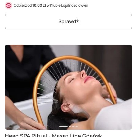
Odbierz od
10,00 zł
w Klubie Lojalnościowym
Sprawdź
Head SPA Ritual - Masaż Line Gdańsk