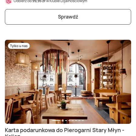
Odbierz od
99,95 zł
w Klubie Lojalnościowym
Sprawdź
Tylko u nas
Karta podarunkowa do Pierogarni Stary Młyn -