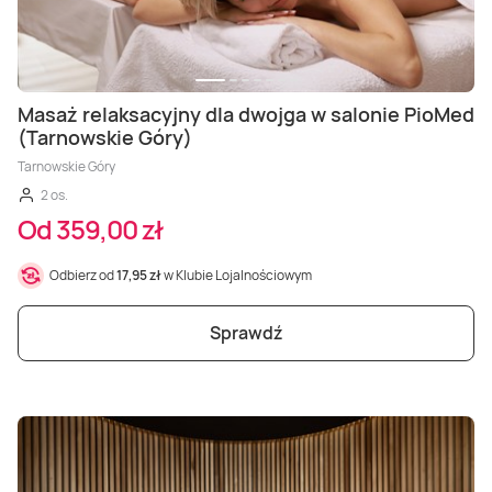
Masaż relaksacyjny dla dwojga w salonie PioMed
(Tarnowskie Góry)
Tarnowskie Góry
2 os.
Od 359,00 zł
Odbierz od
17,95 zł
w Klubie Lojalnościowym
Sprawdź