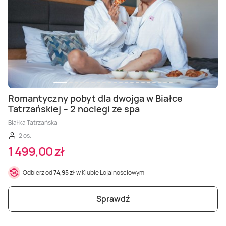
Romantyczny pobyt dla dwojga w Białce
Tatrzańskiej – 2 noclegi ze spa
Białka Tatrzańska
2 os.
1 499,00 zł
Odbierz od
74,95 zł
w Klubie Lojalnościowym
Sprawdź