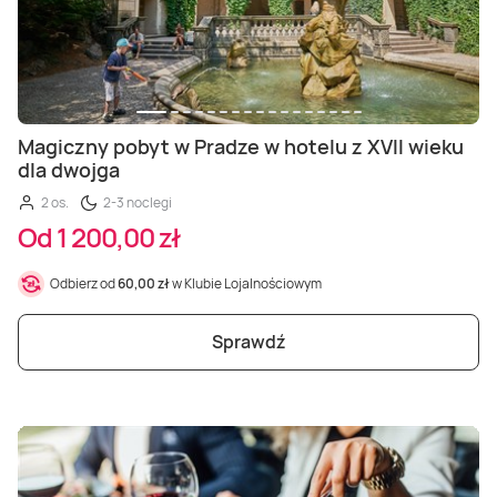
Magiczny pobyt w Pradze w hotelu z XVII wieku
dla dwojga
2 os.
2-3 noclegi
Od 1 200,00 zł
Odbierz od
60,00 zł
w Klubie Lojalnościowym
Sprawdź