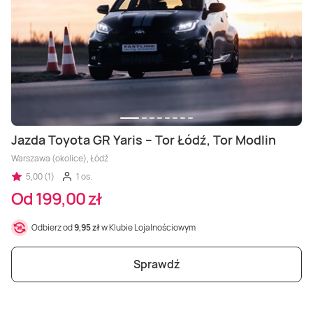
Jazda Toyota GR Yaris – Tor Łódź, Tor Modlin
Warszawa (okolice), Łódź
5,00 (1)
1 os.
Od 199,00 zł
Odbierz od
9,95 zł
w Klubie Lojalnościowym
Sprawdź