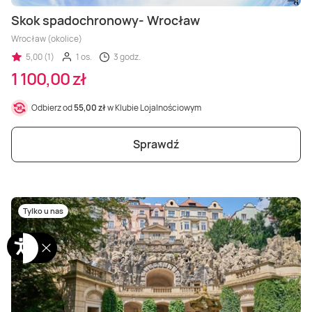
Skok spadochronowy- Wrocław
Wrocław (okolice)
5,00 (1)
1 os.
3 godz.
1 100,00 zł
Odbierz od
55,00 zł
w Klubie Lojalnościowym
Sprawdź
Tylko u nas