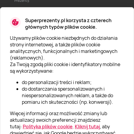
Prezenty.
Superprezenty.pl korzysta z czterech
głównych typów plików cookie.
Używamy plików cookie niezbędnych do działania
O SUPERPREZENTY
strony internetowej, a także plików cookie
analitycznych, funkcjonalnych i marketingowych
O nas
(reklamowych).
Aktualności
Za Twoją zgodą pliki cookie i identyfikatory mobilne
są wykorzystywane:
Kariera w Super Prezentach
do personalizacji treści i reklam;
Blog
do dostarczania spersonalizowanych i
Dla firm
niespersonalizowanych reklam, a także do
pomiaru ich skuteczności (np. konwersji).
Klub Lojalnościowy
Więcej informacji oraz możliwość zmiany lub
Dodaj recenzję
aktualizacji swoich preferencji znajdziesz
tutaj:
Polityka plików cookie
.
Kliknij tutaj
, aby
dowiedzieć się, jak Google będzie wykorzystywać
Informacje