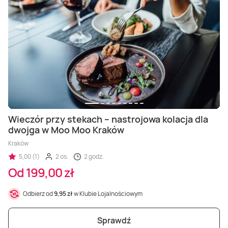
Wieczór przy stekach – nastrojowa kolacja dla
dwojga w Moo Moo Kraków
Kraków
5,00 (1)
2 os.
2 godz.
Od 199,00 zł
Odbierz od
9,95 zł
w Klubie Lojalnościowym
Sprawdź