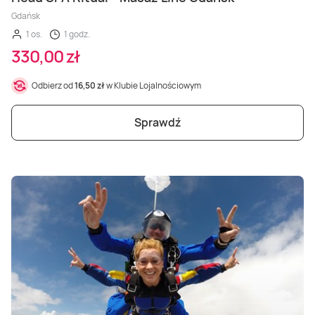
Gdańsk
1 os.
1 godz.
330,00 zł
Odbierz od
16,50 zł
w Klubie Lojalnościowym
Sprawdź