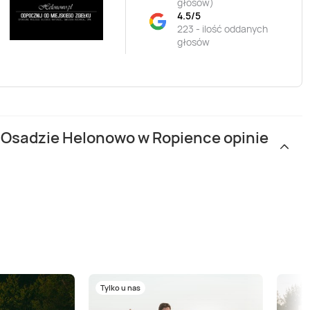
głosów
)
4.5/5
223 - ilość oddanych
głosów
w Osadzie Helonowo w Ropience opinie
Tylko u nas