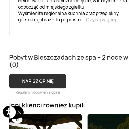
Helonowo to fantastyczne miejsce, w którym można
odpocząć od miejskiego zgiełku.
Wyśmienita regionalna kuchnia oraz przepiękny
górski krajobraz – tu po prostu
...
Czytaj więcej
Pobyt w Bieszczadach ze spa – 2 noce 
(0)
NAPISZ OPINIĘ
Regulamin dodawania opinii
Inni klienci również kupili
TOP