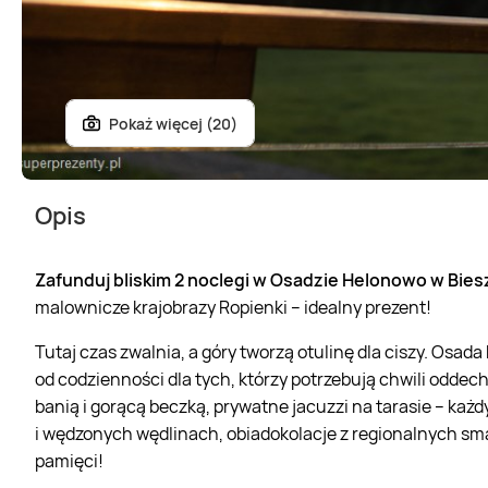
Pokaż więcej (20)
Opis
Zafunduj bliskim 2 noclegi w Osadzie Helonowo w Bie
malownicze krajobrazy Ropienki – idealny prezent!
Tutaj czas zwalnia, a góry tworzą otulinę dla ciszy. Osa
od codzienności dla tych, którzy potrzebują chwili oddec
banią i gorącą beczką, prywatne jacuzzi na tarasie – każd
i wędzonych wędlinach, obiadokolacje z regionalnych sma
pamięci!