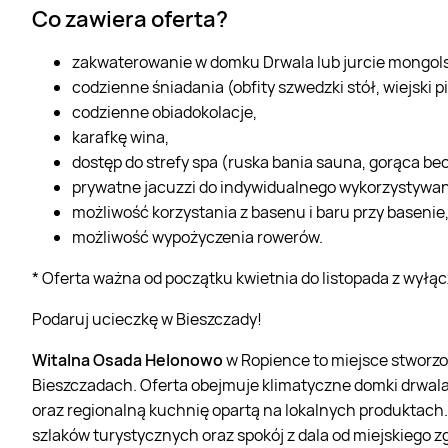
Co zawiera oferta?
zakwaterowanie w domku Drwala lub jurcie mongolsk
codzienne śniadania (obfity szwedzki stół, wiejski p
codzienne obiadokolacje,
karafkę wina,
dostęp do strefy spa (ruska bania sauna, gorąca bec
prywatne jacuzzi do indywidualnego wykorzystywani
możliwość korzystania z basenu i baru przy basenie
możliwość wypożyczenia rowerów.
* Oferta ważna od początku kwietnia do listopada z wyłąc
Podaruj ucieczkę w Bieszczady!
Witalna Osada Helonowo
w Ropience to miejsce stworz
Bieszczadach. Oferta obejmuje klimatyczne domki drwala i 
oraz regionalną kuchnię opartą na lokalnych produktach.
szlaków turystycznych oraz spokój z dala od miejskiego z