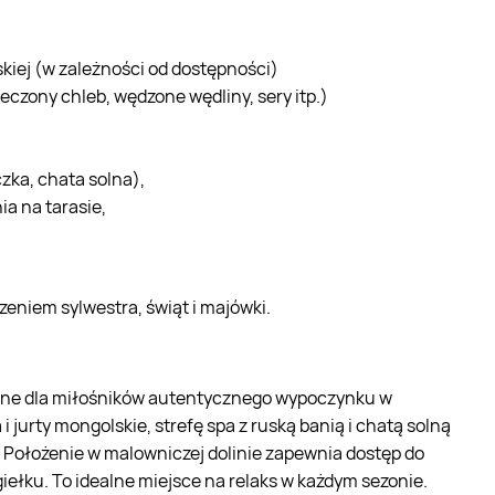
iej (w zależności od dostępności)
ieczony chleb, wędzone wędliny, sery itp.)
zka, chata solna),
a na tarasie,
,
zeniem sylwestra, świąt i majówki.
one dla miłośników autentycznego wypoczynku w
jurty mongolskie, strefę spa z ruską banią i chatą solną
 Położenie w malowniczej dolinie zapewnia dostęp do
giełku. To idealne miejsce na relaks w każdym sezonie.