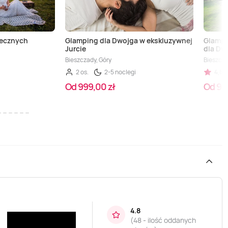
jecznych
Glamping dla Dwojga w ekskluzywnej
Glampi
Jurcie
dla Dw
Bieszczady, Góry
Bieszcza
2 os.
2-5 noclegi
4,80 
Od 999,00 zł
Od 94
4.8
(
48 - ilość oddanych