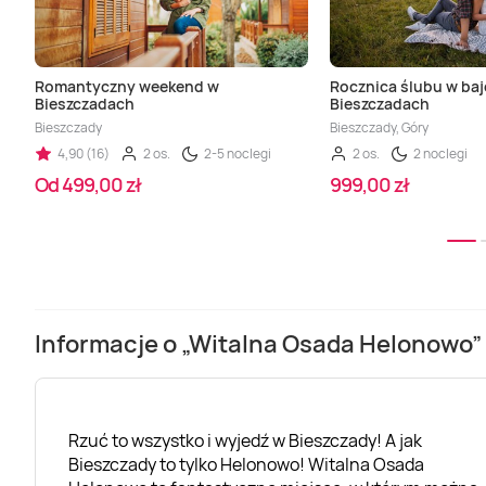
Romantyczny weekend w
Rocznica ślubu w ba
Bieszczadach
Bieszczadach
Bieszczady
Bieszczady, Góry
4,90 (16)
2 os.
2-5 noclegi
2 os.
2 noclegi
Od 499,00 zł
999,00 zł
Informacje o „Witalna Osada Helonowo”
Rzuć to wszystko i wyjedź w Bieszczady! A jak
Bieszczady to tylko Helonowo! Witalna Osada