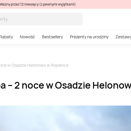
Ważny przez 12 miesięcy (z pewnymi wyjątkami)
Rabaty
Nowość
Bestsellery
Prezenty na urodziny
Zestaw
noce w Osadzie Helonowo w Ropience
pa – 2 noce w Osadzie Helono