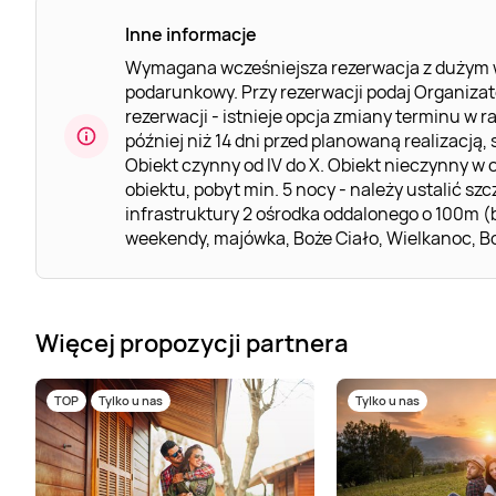
Inne informacje
Wymagana wcześniejsza rezerwacja z dużym w
podarunkowy. Przy rezerwacji podaj Organiza
rezerwacji - istnieje opcja zmiany terminu 
później niż 14 dni przed planowaną realizacj
Obiekt czynny od IV do X. Obiekt nieczynny w o
obiektu, pobyt min. 5 nocy - należy ustalić s
infrastruktury 2 ośrodka oddalonego o 100m (
weekendy, majówka, Boże Ciało, Wielkanoc, Bo
Więcej propozycji partnera
TOP
Tylko u nas
Tylko u nas