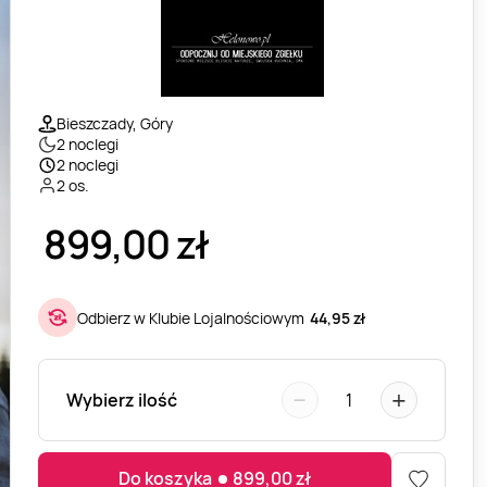
Bieszczady, Góry
2 noclegi
2 noclegi
2 os.
899,00
zł
Odbierz w Klubie Lojalnościowym
44,95 zł
−
+
Wybierz ilość
1
Do koszyka
899,00
zł