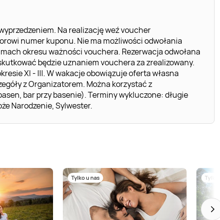
yprzedzeniem. Na realizację weź voucher
torowi numer kuponu. Nie ma możliwości odwołania
w ramach okresu ważności vouchera. Rezerwacja odwołana
ą, skutkować będzie uznaniem vouchera za zrealizowany.
kresie XI - III. W wakacje obowiązuje oferta własna
zczegóły z Organizatorem. Można korzystać z
basen, bar przy basenie). Terminy wykluczone: długie
że Narodzenie, Sylwester.
Tylko u nas
Tylko