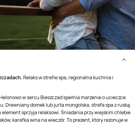
szczadach.
Relaks w strefie spa, regionalna kuchnia i
da Helonowo w sercu Bieszczad spełnia marzenie o ucieczce
hu. Drewniany domek lub jurta mongolska, strefa spa z ruską
y element sprzyja relaksowi. Śniadania przy wiejskim chlebie
ków, karafka wina na wieczór. To prezent, który rezonuje w