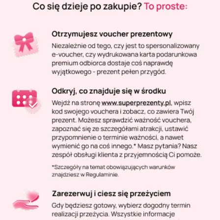
Masaż Karku
Masaż orientalny