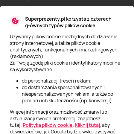
Superprezenty.pl korzysta z czterech
głównych typów plików cookie.
Używamy plików cookie niezbędnych do działania
O SUPERPREZENTY
strony internetowej, a także plików cookie
analitycznych, funkcjonalnych i marketingowych
O nas
(reklamowych).
Aktualności
Za Twoją zgodą pliki cookie i identyfikatory mobilne
są wykorzystywane:
Kariera w Super Prezentach
do personalizacji treści i reklam;
Blog
do dostarczania spersonalizowanych i
Dla firm
niespersonalizowanych reklam, a także do
pomiaru ich skuteczności (np. konwersji).
Klub Lojalnościowy
Więcej informacji oraz możliwość zmiany lub
Dodaj recenzję
aktualizacji swoich preferencji znajdziesz
tutaj:
Polityka plików cookie
.
Kliknij tutaj
, aby
dowiedzieć się, jak Google będzie wykorzystywać
Informacje