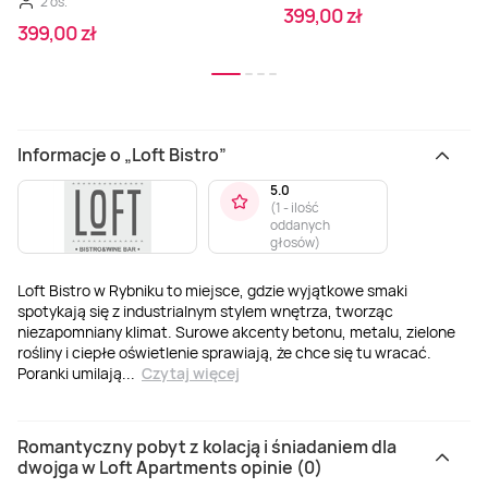
2 os.
399,00 zł
399,00 zł
Informacje o „Loft Bistro”
5.0
(
1 - ilość
oddanych
głosów
)
Loft Bistro w Rybniku to miejsce, gdzie wyjątkowe smaki
spotykają się z industrialnym stylem wnętrza, tworząc
niezapomniany klimat. Surowe akcenty betonu, metalu, zielone
rośliny i ciepłe oświetlenie sprawiają, że chce się tu wracać.
Poranki umilają
...
Czytaj więcej
Romantyczny pobyt z kolacją i śniadaniem dla
dwojga w Loft Apartments opinie (0)