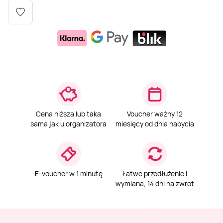
Weekend w SPA
Masaż klasyczny
Pojazdy specjalne
Fitness
Kurs żeglarski
Mazury
Masaż pleców
Jazda po torze
Sporty zimowe
Kurs motorowodny
Masaż sportowy
Jazda czołgiem
Wspinaczka
SUP
Masaż Shiatsu
Pojazdy militarne
Tenis
Cena niższa lub taka
Voucher ważny 12
sama jak u organizatora
miesięcy od dnia nabycia
Masaż Antycellulitowy
Masaż całego ciała
E-voucher w 1 minutę
Łatwe przedłużenie i
wymiana, 14 dni na zwrot
Masaż czekoladą