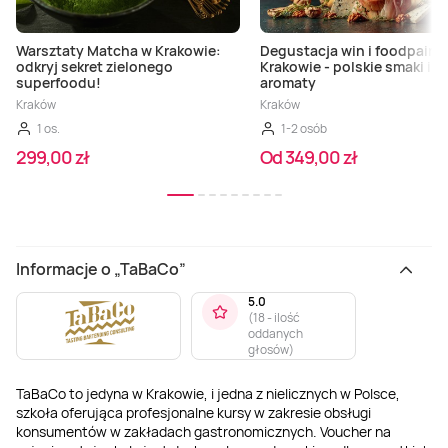
Warsztaty Matcha w Krakowie:
Degustacja win i foodpairi
odkryj sekret zielonego
Krakowie - polskie smaki i
superfoodu!
aromaty
Kraków
Kraków
1 os.
1-2 osób
299,00 zł
Od 349,00 zł
Informacje o „TaBaCo”
5.0
(
18 - ilość
oddanych
głosów
)
TaBaCo to jedyna w Krakowie, i jedna z nielicznych w Polsce,
szkoła oferująca profesjonalne kursy w zakresie obsługi
konsumentów w zakładach gastronomicznych. Voucher na