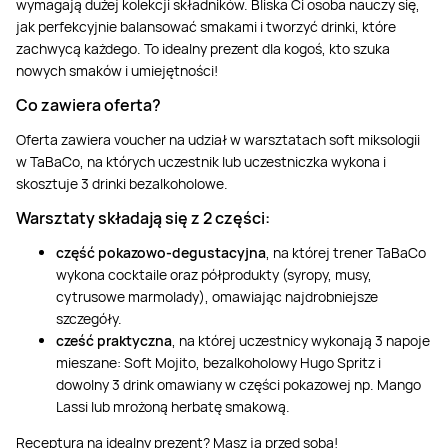
wymagają dużej kolekcji składników. Bliska Ci osoba nauczy się,
jak perfekcyjnie balansować smakami i tworzyć drinki, które
zachwycą każdego. To idealny prezent dla kogoś, kto szuka
nowych smaków i umiejętności!
Co zawiera oferta?
Oferta zawiera voucher na udział w warsztatach soft miksologii
w TaBaCo, na których uczestnik lub uczestniczka wykona i
skosztuje 3 drinki bezalkoholowe.
Warsztaty składają się z 2 części:
część pokazowo-degustacyjna
, na której trener TaBaCo
wykona cocktaile oraz półprodukty (syropy, musy,
cytrusowe marmolady), omawiając najdrobniejsze
szczegóły.
cześć praktyczna
, na której uczestnicy wykonają 3 napoje
mieszane: Soft Mojito, bezalkoholowy Hugo Spritz i
dowolny 3 drink omawiany w części pokazowej np. Mango
Lassi lub mrożoną herbatę smakową.
Receptura na idealny prezent? Masz ją przed sobą!