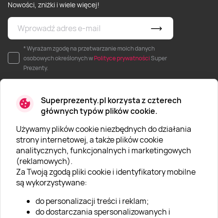
Nowości, zniżki i wiele więcej!
* Wyrażam zgodę na przetwarzanie moich danych
osobowych określonych w
Polityce prywatności
Super
Prezenty.
Superprezenty.pl korzysta z czterech
głównych typów plików cookie.
Używamy plików cookie niezbędnych do działania
O SUPERPREZENTY
strony internetowej, a także plików cookie
analitycznych, funkcjonalnych i marketingowych
O nas
(reklamowych).
Aktualności
Za Twoją zgodą pliki cookie i identyfikatory mobilne
są wykorzystywane:
Kariera w Super Prezentach
do personalizacji treści i reklam;
Blog
do dostarczania spersonalizowanych i