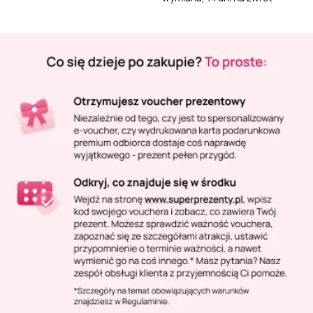
Masaż Karku
Masaż orientalny