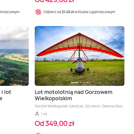
alnościowym
Odbierz od
21,45 zł
w Klubie Lojalnościowym
i lot
Lot motolotnią nad Gorzowem
e
Wielkopolskim
Gorzów Wielkopolski (okolice), Szczecin, Zielona Góra
1 os.
Od 349,00 zł