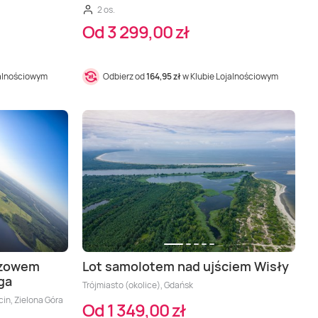
2 os.
Od 3 299,00 zł
jalnościowym
Odbierz od
164,95 zł
w Klubie Lojalnościowym
rzowem
Lot samolotem nad ujściem Wisły
ga
Trójmiasto (okolice), Gdańsk
cin, Zielona Góra
Od 1 349,00 zł