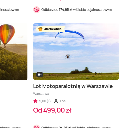
jalnościowym
Odbierz od
174,95 zł
w Klubie Lojalnościowym
Lot Motoparalotnią w Warszawie
Warszawa
5,00 (1)
1 os.
Od 499,00 zł
ojalnościowym
Odbierz od
24,95 zł
w Klubie Lojalnościowym