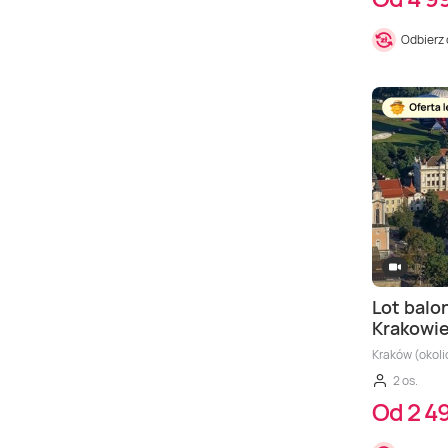
Odbierz
Lot bal
Krakowi
Kraków (okoli
2 os.
Od 2 49