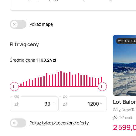
Pokaż mapę
EKSKL
Filtr wg ceny
Średnia cena
1 168,24 zł
Od
Do
Lot Balo
zł
zł
Góry, Nowy Ta
1-2 osób
Pokaż tylko przecenione oferty
2 599,0