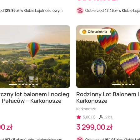
 od
129,95 zł
w Klubie Lojalnościowym
Odbierz od
47,45 zł
w Klubie Lo
zny lot balonem i nocleg
Rodzinny Lot Balonem |
e Pałaców – Karkonosze
Karkonosze
Karkonosze
5,00 (1)
2 os.
0 zł
3 299,00 zł
 od
197,45 zł
w Klubie Lojalnościowym
Odbierz od
164,95 zł
w Klubie L