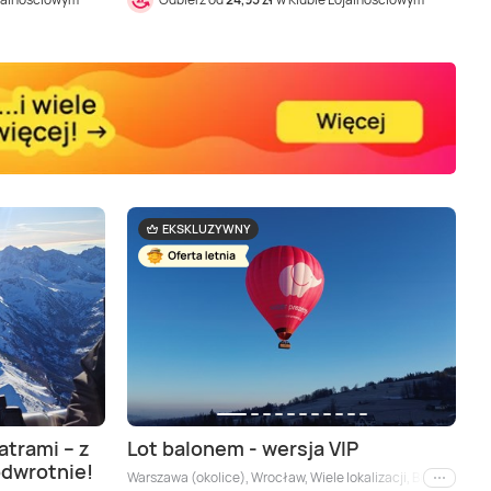
EKSKLUZYWNY
atrami – z
Lot balonem - wersja VIP
odwrotnie!
Warszawa (okolice), Wrocław, Wiele lokalizacji, Białystok (o
i inne