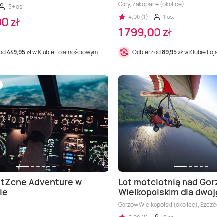
Góry, Zakopane (okolice)
3+ os.
4,00 (1)
1 os.
0 zł
1 799,00 zł
 od
449,95 zł
w Klubie Lojalnościowym
Odbierz od
89,95 zł
w Klubie Lo
etZone Adventure w
Lot motolotnią nad Go
ie
Wielkopolskim dla dwoj
Gorzów Wielkopolski (okolice), Szcze