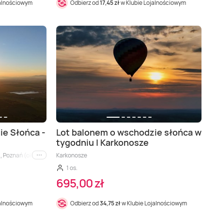
jalnościowym
Odbierz od
17,45 zł
w Klubie Lojalnościowym
ie Słońca -
Lot balonem o wschodzie słońca w
tygodniu | Karkonosze
 Łódź (okolice), Karkonosze (okolice), Katowice (okolice), Lublin (okolice), Olszty
 Poznań (okolice), Wrocław (okolice), Łódź (okolice), Gdańsk (okolice), Karkonosze
Karkonosze
i inne
1 os.
695,00 zł
jalnościowym
Odbierz od
34,75 zł
w Klubie Lojalnościowym