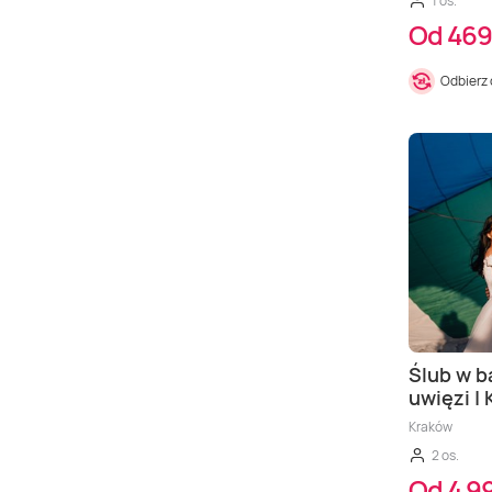
1 os.
Od 469
Odbierz
Ślub w b
uwięzi |
Kraków
2 os.
Od 4 99