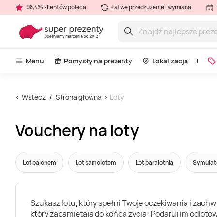
98,4% klientów poleca
Łatwe przedłużenie i wymiana
Menu
Pomysły na prezenty
Lokalizacja
Wstecz
Strona główna
Loty
Vouchery na loty
Lot balonem
Lot samolotem
Lot paralotnią
Symulato
Szukasz lotu, który spełni Twoje oczekiwania i zachw
który zapamiętają do końca życia! Podaruj im odlotow