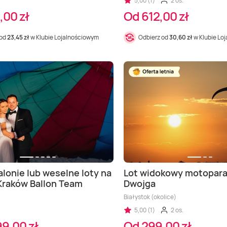
5,00 (1)
2 os.
,00 zł
Od 612,00 zł
 od
23,45 zł
w Klubie Lojalnościowym
Odbierz od
30,60 zł
w Klubie Lo
alonie lub weselne loty na
Lot widokowy motoparal
 Kraków Ballon Team
Dwojga
Białystok (okolice)
5,00 (1)
2 os.
9,00 zł
Od 299,00 zł