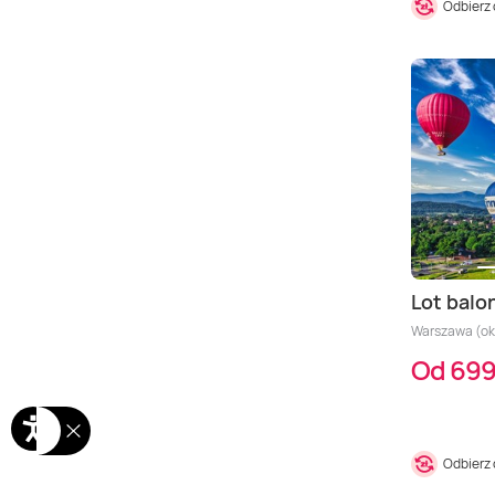
Odbierz
Lot balon
Warszawa (okol
Od 699
Odbierz