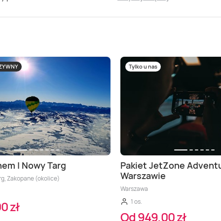
UZYWNY
Tylko u nas
nem | Nowy Targ
Pakiet JetZone Adventu
Warszawie
rg, Zakopane (okolice)
Warszawa
1 os.
0 zł
Od 949,00 zł