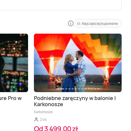
Najczęściej kupowane
re Pro w
Podniebne zaręczyny w balonie |
Karkonosze
Karkonosze
2 os.
Od 3 499,00 zł