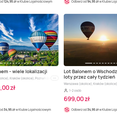
 od
124,95 zł
w Klubie Lojalnościowym
Odbierz od
94,95 zł
w Klubie Lo
em - wiele lokalizacji
Lot Balonem o Wschodz
loty przez cały tydzień
ice), Kraków (okolice), Poznań (okolice), Wrocław (okolice), Trójmiasto (okolice),
i inne
Warszawa (okolice), Kraków (okolice),
,00 zł
1-2 osób
699,00 zł
 od
34,95 zł
w Klubie Lojalnościowym
Odbierz od
34,95 zł
w Klubie Lo