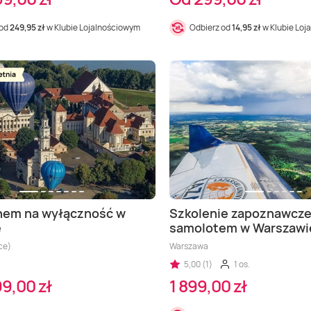
 od
249,95 zł
w Klubie Lojalnościowym
Odbierz od
14,95 zł
w Klubie Loj
onem na wyłączność w
Szkolenie zapoznawcze 
e
samolotem w Warszawi
ce)
Warszawa
5,00 (1)
1 os.
9,00 zł
1 899,00 zł