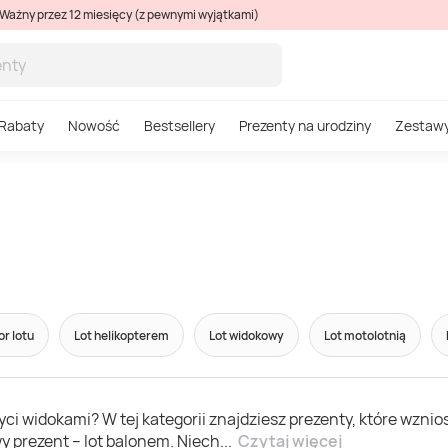
Ważny przez 12 miesięcy (z pewnymi wyjątkami)
Rabaty
Nowość
Bestsellery
Prezenty na urodziny
Zestaw
r lotu
Lot helikopterem
Lot widokowy
Lot motolotnią
yci widokami? W tej kategorii znajdziesz prezenty, które wznio
y prezent – lot balonem. Niech
...
Czytaj więcej