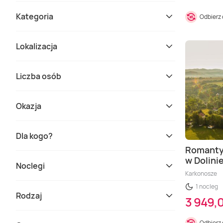
Kategoria
Odbierz
Lokalizacja
Liczba osób
Okazja
Dla kogo?
Romantyc
w Dolini
Noclegi
Karkonosze
1 nocleg
Rodzaj
3 949,0
Odbierz