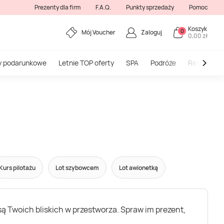
Prezenty dla firm
F.A.Q.
Punkty sprzedaży
Pomoc
Koszyk
0
Mój Voucher
Zaloguj
0,00 zł
y podarunkowe
Letnie TOP oferty
SPA
Podróże
Restauracj
Kurs pilotażu
Lot szybowcem
Lot awionetką
są Twoich bliskich w przestworza. Spraw im prezent,