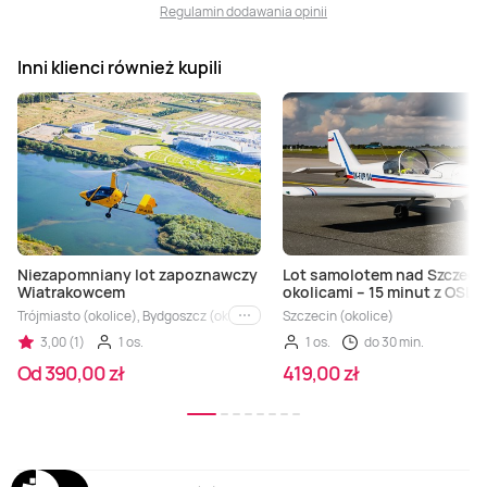
Regulamin dodawania opinii
Inni klienci również kupili
Niezapomniany lot zapoznawczy
Lot samolotem nad Szczeci
Wiatrakowcem
okolicami – 15 minut z OSL L
Trójmiasto (okolice), Bydgoszcz (okolice), Gdańsk (okolice)
Szczecin (okolice)
i inne
3,00 (1)
1 os.
1 os.
do 30 min.
Od 390,00 zł
419,00 zł