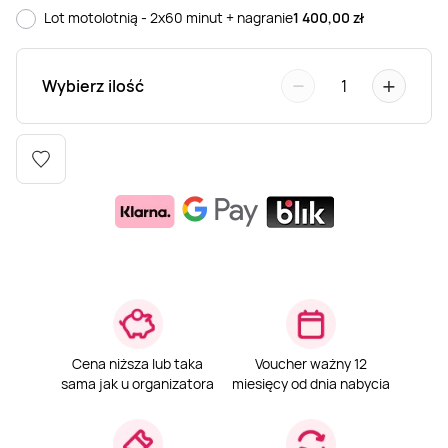
Lot motolotnią - 2x60 minut + nagranie
1 400,00
zł
Weekend w SPA
Masaż klasyczny
Pojazdy specjalne
Fitness
Kurs żeglarski
−
+
Wybierz ilość
1
Mazury
Masaż pleców
Jazda po torze
Sporty zimowe
Kurs motorowodny
Masaż sportowy
Jazda czołgiem
Wspinaczka
SUP
Masaż Shiatsu
Pojazdy militarne
Tenis
Masaż Antycellulitowy
Masaż całego ciała
Cena niższa lub taka
Voucher ważny 12
sama jak u organizatora
miesięcy od dnia nabycia
Masaż czekoladą