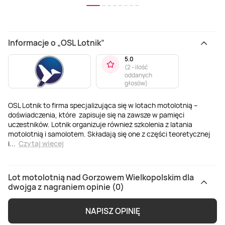
Informacje o „OSL Lotnik”
5.0
(
2 - ilość
oddanych
głosów
)
OSL Lotnik to firma specjalizująca się w lotach motolotnią –
doświadczenia, które zapisuje się na zawsze w pamięci
uczestników. Lotnik organizuje również szkolenia z latania
motolotnią i samolotem. Składają się one z części teoretycznej
i
...
Czytaj więcej
Lot motolotnią nad Gorzowem Wielkopolskim dla
dwojga z nagraniem opinie (0)
NAPISZ OPINIĘ