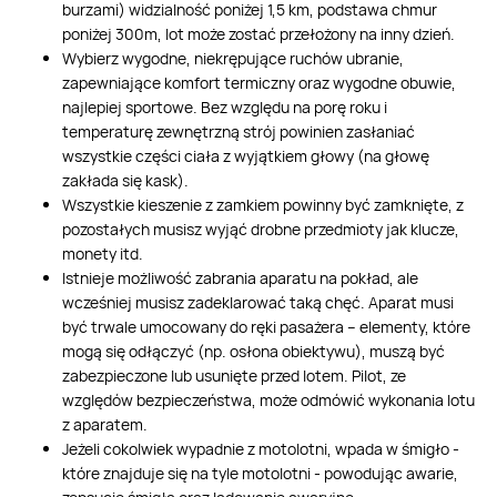
burzami) widzialność poniżej 1,5 km, podstawa chmur
poniżej 300m, lot może zostać przełożony na inny dzień.
Wybierz wygodne, niekrępujące ruchów ubranie,
zapewniające komfort termiczny oraz wygodne obuwie,
najlepiej sportowe. Bez względu na porę roku i
temperaturę zewnętrzną strój powinien zasłaniać
wszystkie części ciała z wyjątkiem głowy (na głowę
zakłada się kask).
Wszystkie kieszenie z zamkiem powinny być zamknięte, z
pozostałych musisz wyjąć drobne przedmioty jak klucze,
monety itd.
Istnieje możliwość zabrania aparatu na pokład, ale
wcześniej musisz zadeklarować taką chęć. Aparat musi
być trwale umocowany do ręki pasażera – elementy, które
mogą się odłączyć (np. osłona obiektywu), muszą być
zabezpieczone lub usunięte przed lotem. Pilot, ze
względów bezpieczeństwa, może odmówić wykonania lotu
z aparatem.
Jeżeli cokolwiek wypadnie z motolotni, wpada w śmigło -
które znajduje się na tyle motolotni - powodując awarie,