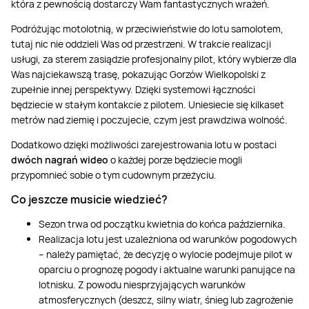
która z pewnością dostarczy Wam fantastycznych wrażeń.
Podróżując motolotnią, w przeciwieństwie do lotu samolotem,
tutaj nic nie oddzieli Was od przestrzeni. W trakcie realizacji
usługi, za sterem zasiądzie profesjonalny pilot, który wybierze dla
Was najciekawszą trasę, pokazując Gorzów Wielkopolski z
zupełnie innej perspektywy. Dzięki systemowi łączności
będziecie w stałym kontakcie z pilotem. Uniesiecie się kilkaset
metrów nad ziemię i poczujecie, czym jest prawdziwa wolność.
Dodatkowo dzięki możliwości zarejestrowania lotu w postaci
dwóch nagrań wideo
o każdej porze będziecie mogli
przypomnieć sobie o tym cudownym przeżyciu.
Co jeszcze musicie wiedzieć?
Sezon trwa od początku kwietnia do końca października.
Realizacja lotu jest uzależniona od warunków pogodowych
– należy pamiętać, że decyzję o wylocie podejmuje pilot w
oparciu o prognozę pogody i aktualne warunki panujące na
lotnisku. Z powodu niesprzyjających warunków
atmosferycznych (deszcz, silny wiatr, śnieg lub zagrożenie