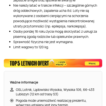
zepsucie śmigła oraz lądowanie awaryjne
Nie należy latać w trakcie infekcji – szczególnie górnych
dróg oddechowych, zapalenia ucha itd. Loty nie są
wykonywane z osobami cierpiącymi na schorzenia
powodujące możliwość wystąpienia niekontrolowanej
utraty przytomności (np. epilepsja, narkolepsja).
Osoby poniżej 16 roku życia mogą skorzystać z usługi za
pisemną zgodą rodziców lub opiekunów prawnych.
Sprawność fizyczna nie jest wymagana.
Limit wagowy to 120 kg.
Ważne informacje
OSL Lotnik, Lądowisko Wysoka, Wysoka 106, 66-433
Lubiszyn (12 km od trasy S3)
Pogoda może uniemożliwić realizację prezentu,
wówczas ustalany jest inny termin.