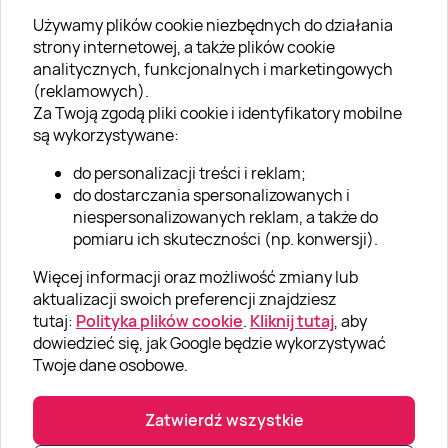
Używamy plików cookie niezbędnych do działania
O SUPERPREZENTY
strony internetowej, a także plików cookie
analitycznych, funkcjonalnych i marketingowych
O nas
(reklamowych).
Aktualności
Za Twoją zgodą pliki cookie i identyfikatory mobilne
są wykorzystywane:
Kariera w Super Prezentach
do personalizacji treści i reklam;
Blog
do dostarczania spersonalizowanych i
Dla firm
niespersonalizowanych reklam, a także do
pomiaru ich skuteczności (np. konwersji).
Klub Lojalnościowy
Więcej informacji oraz możliwość zmiany lub
Dodaj recenzję
aktualizacji swoich preferencji znajdziesz
tutaj:
Polityka plików cookie
.
Kliknij tutaj
, aby
dowiedzieć się, jak Google będzie wykorzystywać
Informacje
Twoje dane osobowe.
GRUPA „SUPER PREZENTY“
Zatwierdź wszystkie