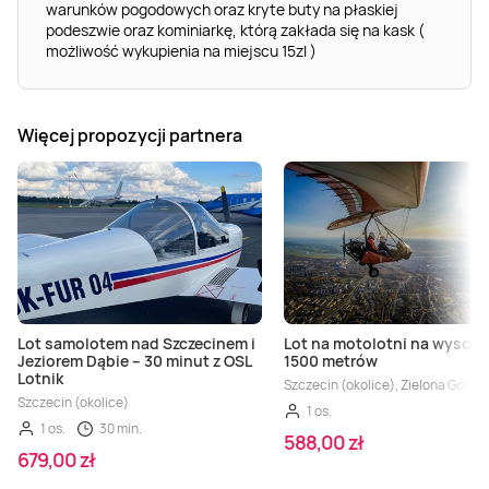
warunków pogodowych oraz kryte buty na płaskiej
podeszwie oraz kominiarkę, którą zakłada się na kask (
możliwość wykupienia na miejscu 15zl )
Więcej propozycji partnera
Lot samolotem nad Szczecinem i
Lot na motolotni na wysoko
Jeziorem Dąbie – 30 minut z OSL
1500 metrów
Lotnik
Szczecin (okolice), Zielona Góra (
Szczecin (okolice)
1 os.
1 os.
30 min.
588,00 zł
679,00 zł