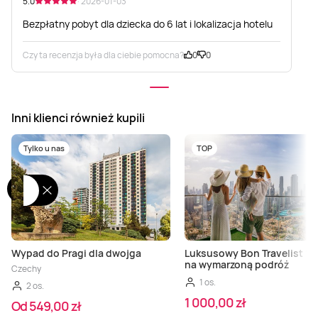
5.0
· 2026-01-03
Bezpłatny pobyt dla dziecka do 6 lat i lokalizacja hotelu
Czy ta recenzja była dla ciebie pomocna?
0
0
Inni klienci również kupili
Tylko u nas
TOP
Wypad do Pragi dla dwojga
Luksusowy Bon Travelist 10
na wymarzoną podróż
Czechy
1 os.
2 os.
1 000,00 zł
Od 549,00 zł