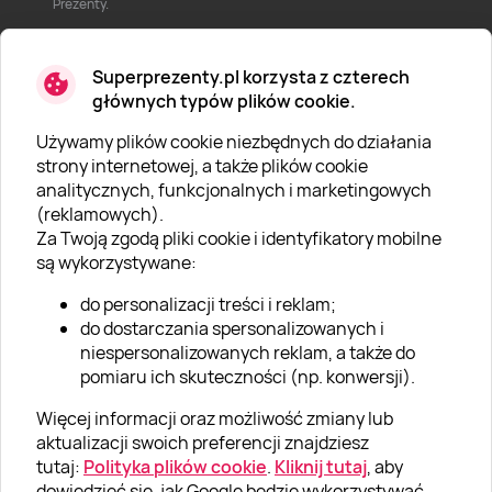
Prezenty.
Superprezenty.pl korzysta z czterech
głównych typów plików cookie.
Używamy plików cookie niezbędnych do działania
O SUPERPREZENTY
strony internetowej, a także plików cookie
analitycznych, funkcjonalnych i marketingowych
O nas
(reklamowych).
Aktualności
Za Twoją zgodą pliki cookie i identyfikatory mobilne
są wykorzystywane:
Kariera w Super Prezentach
do personalizacji treści i reklam;
Blog
do dostarczania spersonalizowanych i
Dla firm
niespersonalizowanych reklam, a także do
pomiaru ich skuteczności (np. konwersji).
Klub Lojalnościowy
Więcej informacji oraz możliwość zmiany lub
Dodaj recenzję
aktualizacji swoich preferencji znajdziesz
tutaj:
Polityka plików cookie
.
Kliknij tutaj
, aby
dowiedzieć się, jak Google będzie wykorzystywać