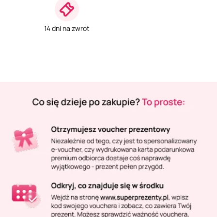
Masaż Karku
14 dni na zwrot
Masaż orientalny