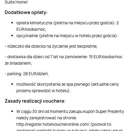
Suite Home!
Dodatkowe opłaty:
opłata klimatyczna (płatna na miejscu przez gościa): 2
EUR/osoba/noc,
opcjonalnie (płatne na miejscu w hotelu przez gościa):
- łóżeczko dla dziecka na życzenie jest bezpłatne,
- dostawka dla dzieci od 7 lat na zamówienie: 15 EUR/osoba/noc
ze śniadaniem,
- parking: 28 EUR/dzień,
możliwość skorzystania ze spa piwnego (aktualne ceny
prosimy sprawdzić w hotelu).
Zasady realizacji vouchera:
W ciągu 30 dni od momentu zakupu kupon Super Prezenty
należy zarejestrować na stronie:
http://register.hotelvoucheronline.com/ (pozwoli to
zachować wartość kuponu w sytuacji, gdyby cena usługi