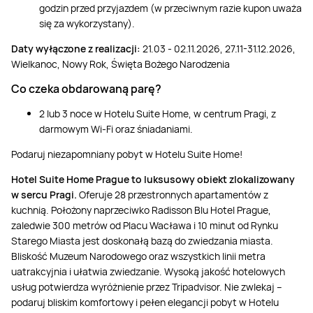
godzin przed przyjazdem (w przeciwnym razie kupon uważa
się za wykorzystany).
Daty wyłączone z realizacji:
21.03 - 02.11.2026, 27.11-31.12.2026,
Wielkanoc, Nowy Rok, Święta Bożego Narodzenia
Co czeka obdarowaną parę?
2 lub 3 noce w Hotelu Suite Home, w centrum Pragi, z
darmowym Wi-Fi oraz śniadaniami.
Podaruj niezapomniany pobyt w Hotelu Suite Home!
Hotel Suite Home Prague to luksusowy obiekt zlokalizowany
w sercu Pragi.
Oferuje 28 przestronnych apartamentów z
kuchnią. Położony naprzeciwko Radisson Blu Hotel Prague,
zaledwie 300 metrów od Placu Wacława i 10 minut od Rynku
Starego Miasta jest doskonałą bazą do zwiedzania miasta.
Bliskość Muzeum Narodowego oraz wszystkich linii metra
uatrakcyjnia i ułatwia zwiedzanie. Wysoką jakość hotelowych
usług potwierdza wyróżnienie przez Tripadvisor. Nie zwlekaj –
podaruj bliskim komfortowy i pełen elegancji pobyt w Hotelu