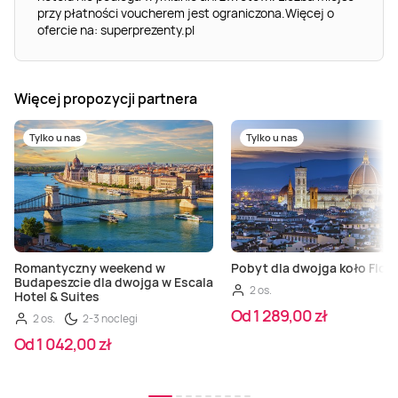
przy płatności voucherem jest ograniczona.Więcej o
ofercie na: superprezenty.pl
Więcej propozycji partnera
Tylko u nas
Tylko u nas
Romantyczny weekend w
Pobyt dla dwojga koło Flore
Budapeszcie dla dwojga w Escala
2 os.
Hotel & Suites
Od 1 289,00 zł
2 os.
2-3 noclegi
Od 1 042,00 zł