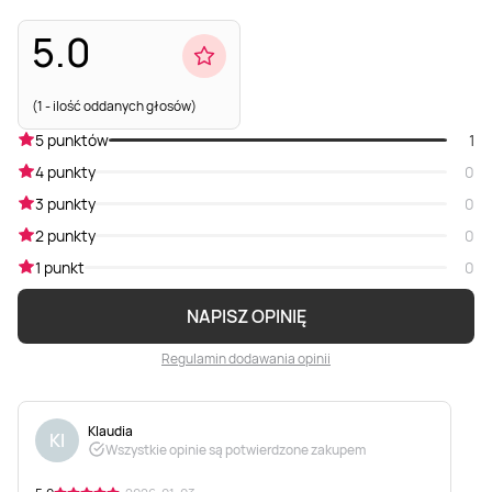
5.0
(1 - ilość oddanych głosów)
5 punktów
1
4 punkty
0
3 punkty
0
2 punkty
0
1 punkt
0
NAPISZ OPINIĘ
Regulamin dodawania opinii
Klaudia
Kl
Wszystkie opinie są potwierdzone zakupem