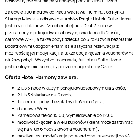
doskonały prezent dla pary chcącej poczuć klimat Czech.
Zaledwie 300 metrów od Placu Wacława i 10 minut od Rynku
Starego Miasta – odkrywanie uroków Pragi z Hotelu Suite Home
jest bezproblemowe! Voucher obejmuje 2 lub 3 noce w
przestronnym pokoju dwuosobowym, śniadania dla 2 osób,
darmowe Wi-Fi, a także pobyt dziecka do 6 roku życia bezpłatnie.
Dodatkowymi udogodnieniami są elastyczna rezerwacja z
możliwością jej modyfikacji, a także opcja łączenia voucherów na
dłuższy pobyt. Wszystko to sprawia, że Hotelu Suite Home
jestidealnym miejscem, by poczuć magię stolicy Czech!
Oferta Hotel Harmony zawiera:
2 lub 3 noce w dużym pokoju dwuosobowym dla 2 osób,
2 lub 3 śniadanie dla 2 osób,
1 dziecko – pobyt bezpłatny do 6 roku życia,
darmowe Wi-Fi,
Zameldowanie od 15:00, wymeldowanie do 12:00,
możliwość łączenia wielu kuponów (klient może zatrzymać
się na 4 lub 6 nocy z dwoma voucherami),
możliwa jest modyfikacja potwierdzonej rezerwacji do 48