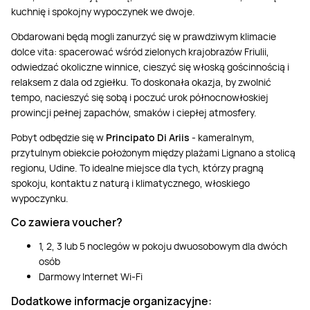
kuchnię i spokojny wypoczynek we dwoje.
Obdarowani będą mogli zanurzyć się w prawdziwym klimacie
dolce vita: spacerować wśród zielonych krajobrazów Friulii,
odwiedzać okoliczne winnice, cieszyć się włoską gościnnością i
relaksem z dala od zgiełku. To doskonała okazja, by zwolnić
tempo, nacieszyć się sobą i poczuć urok północnowłoskiej
prowincji pełnej zapachów, smaków i ciepłej atmosfery.
Pobyt odbędzie się w
Principato Di Ariis
- kameralnym,
przytulnym obiekcie położonym między plażami Lignano a stolicą
regionu, Udine. To idealne miejsce dla tych, którzy pragną
spokoju, kontaktu z naturą i klimatycznego, włoskiego
wypoczynku.
Co zawiera voucher?
1, 2, 3 lub 5 noclegów w pokoju dwuosobowym dla dwóch
osób
Darmowy Internet Wi-Fi
Dodatkowe informacje organizacyjne: