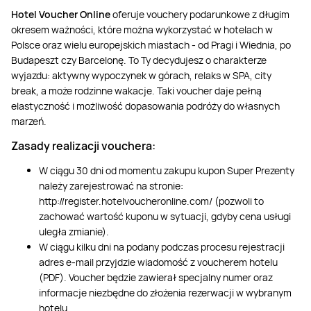
Hotel Voucher Online
oferuje vouchery podarunkowe z długim
okresem ważności, które można wykorzystać w hotelach w
Polsce oraz wielu europejskich miastach - od Pragi i Wiednia, po
Budapeszt czy Barcelonę. To Ty decydujesz o charakterze
wyjazdu: aktywny wypoczynek w górach, relaks w SPA, city
break, a może rodzinne wakacje. Taki voucher daje pełną
elastyczność i możliwość dopasowania podróży do własnych
marzeń.
Zasady realizacji vouchera:
W ciągu 30 dni od momentu zakupu kupon Super Prezenty
należy zarejestrować na stronie:
http://register.hotelvoucheronline.com/ (pozwoli to
zachować wartość kuponu w sytuacji, gdyby cena usługi
uległa zmianie).
W ciągu kilku dni na podany podczas procesu rejestracji
adres e-mail przyjdzie wiadomość z voucherem hotelu
(PDF). Voucher będzie zawierał specjalny numer oraz
informacje niezbędne do złożenia rezerwacji w wybranym
hotelu.