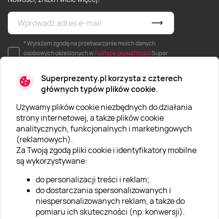
* Wyrażam zgodę na przetwarzanie moich danych
osobowych określonych w
Polityce prywatności
Super
Prezenty.
Superprezenty.pl korzysta z czterech
głównych typów plików cookie.
Używamy plików cookie niezbędnych do działania
strony internetowej, a także plików cookie
O SUPERPREZENTY
analitycznych, funkcjonalnych i marketingowych
(reklamowych).
O Super Prezentach
Za Twoją zgodą pliki cookie i identyfikatory mobilne
są wykorzystywane:
Kariera
do personalizacji treści i reklam;
Blog
do dostarczania spersonalizowanych i
Dla firm
niespersonalizowanych reklam, a także do
pomiaru ich skuteczności (np. konwersji).
Klub Lojalnościowy