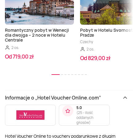
Romantyczny pobyt w Wenecji
Pobyt w Hotelu Svornost w
dla dwojga – 2 noce w Hotelu
Pradze
Centrale
Czechy
2 os.
2 os.
Od 719,00 zł
Od 829,00 zł
Informacje o „Hotel Voucher Online.com”
5.0
(
25 - ilość
oddanych
głosów
)
Hotel Voucher Online to vouchery podarunkowe z długim