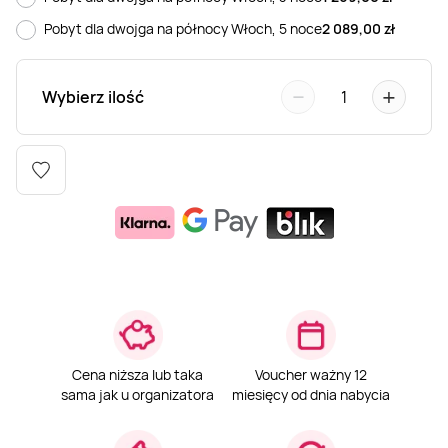
Pobyt dla dwojga na północy Włoch, 5 noce
2 089,00
zł
Weekend w SPA
Masaż klasyczny
Pojazdy specjalne
Fitness
Kurs żeglarski
−
+
Mazury
Masaż pleców
Jazda po torze
Sporty zimowe
Kurs motorowodny
Wybierz ilość
1
Masaż sportowy
Jazda czołgiem
Wspinaczka
SUP
Masaż Shiatsu
Pojazdy militarne
Tenis
Masaż Antycellulitowy
Masaż całego ciała
Cena niższa lub taka
Voucher ważny 12
Masaż czekoladą
sama jak u organizatora
miesięcy od dnia nabycia