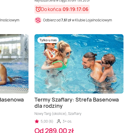
Najniższa cena w ciągu 30 dni: 135,20 zł
Do końca:
09:19:17:04
alnościowym
Odbierz od
7,61 zł
w Klubie Lojalnościowym
Tylko u nas
 Basenowa
Termy Szaflary: Strefa Basenowa
dla rodziny
Nowy Targ (okolice), Szaflary
5,00 (6)
3+ os.
Od 289,00 zł