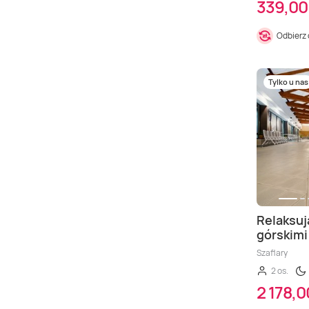
339,00 
Odbierz
Tylko u nas
Relaksuj
górskimi
Szaflary
2 os.
2 178,0