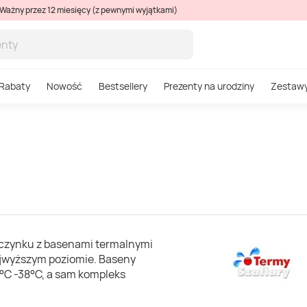
Ważny przez 12 miesięcy (z pewnymi wyjątkami)
Rabaty
Nowość
Bestsellery
Prezenty na urodziny
Zestaw
poczynku z basenami termalnymi
ajwyższym poziomie. Baseny
°C -38°C, a sam kompleks