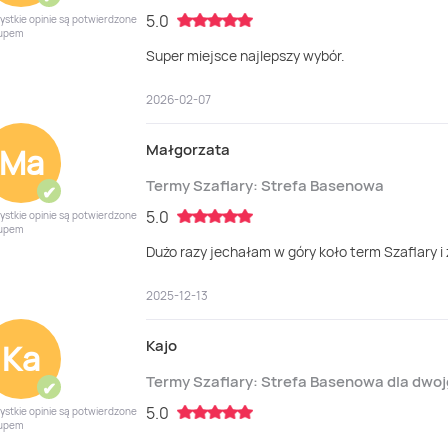
5.0
ystkie opinie są potwierdzone
upem
Super miejsce najlepszy wybór.
2026-02-07
Małgorzata
Ma
Termy Szaflary: Strefa Basenowa
✔
5.0
ystkie opinie są potwierdzone
upem
Dużo razy jechałam w góry koło term Szaflary 
2025-12-13
Kajo
Ka
Termy Szaflary: Strefa Basenowa dla dwo
✔
5.0
ystkie opinie są potwierdzone
upem