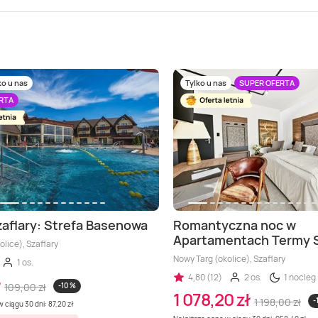
ko u nas
Tylko u nas
SUPER OFERTA
RTA
aflary: Strefa Basenowa
Romantyczna noc w
Apartamentach Termy S
olice), Szaflary
Nowy Targ (okolice), Szaflary
1 os.
4,80 (12)
2 os.
1 nocleg
109,00 zł
-10 %
1 078,20 zł
1 198,00 zł
-
 ciągu 30 dni: 87,20 zł