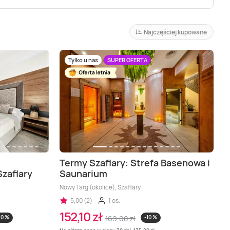
Najczęściej kupowane
Tylko u nas
SUPER OFERTA
Termy Szaflary: Strefa Basenowa i
zaflary
Saunarium
Nowy Targ (okolice), Szaflary
5,00 (2)
1 os.
152,10 zł
10 %
169,00 zł
-10 %