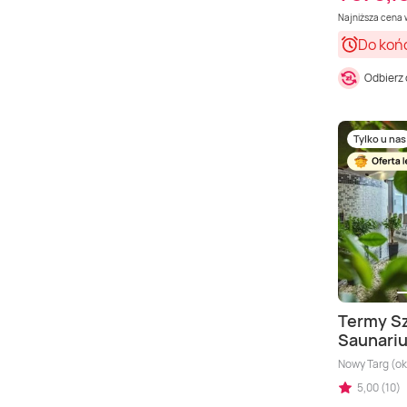
Najniższa cena w
Do koń
Odbierz
Tylko u nas
Termy Sz
Saunariu
Nowy Targ (ok
5,00 (10)