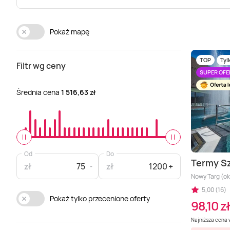
Pokaż mapę
TOP
Tyl
Filtr wg ceny
SUPER OFE
Średnia cena
1 516,63 zł
Od
Do
Termy Sz
zł
zł
Nowy Targ (ok
5,00 (16)
Pokaż tylko przecenione oferty
98,10 zł
Najniższa cena w