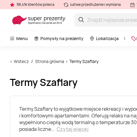
98,4% klientów poleca
Łatwe przedłużenie i wymiana
Menu
Pomysły na prezenty
Lokalizacja
Wstecz
Strona główna
Termy Szaflary
Termy Szaflary
Termy Szaflary to wyjątkowe miejsce rekreacji i wy
i komfortowymi apartamentami. Oferują relaks na n
wypełniono ciepłą wodą termalną o temperaturze 30
posiada liczne
...
Czytaj więcej