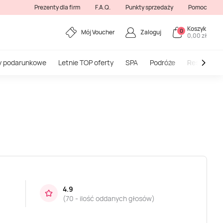
Prezenty dla firm
F.A.Q.
Punkty sprzedaży
Pomoc
Koszyk
0
Mój Voucher
Zaloguj
0,00 zł
y podarunkowe
Letnie TOP oferty
SPA
Podróże
Restauracj
4.9
(
70 - ilość oddanych głosów
)