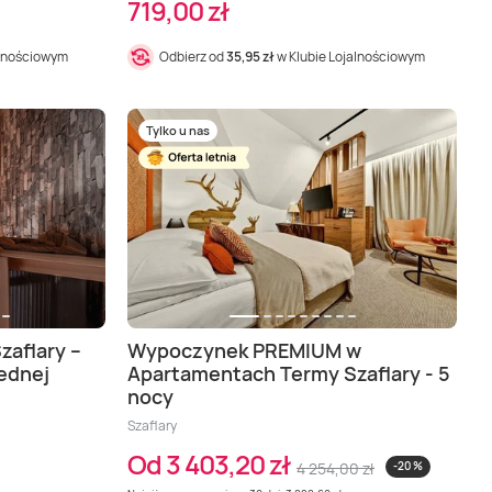
719,00 zł
alnościowym
Odbierz od
35,95 zł
w Klubie Lojalnościowym
Tylko u nas
aflary –
Wypoczynek PREMIUM w
jednej
Apartamentach Termy Szaflary - 5
nocy
Szaflary
Od 3 403,20 zł
4 254,00 zł
-20 %