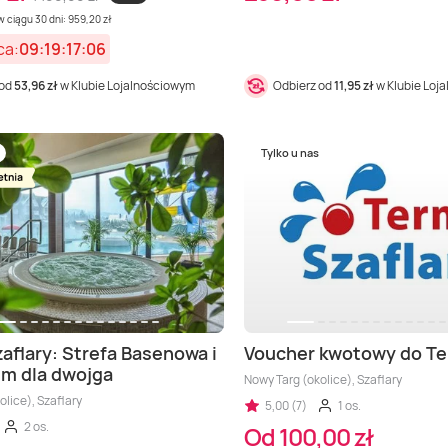
 ciągu 30 dni: 959,20 zł
ca:
09:19:17:04
 od
53,96 zł
w Klubie Lojalnościowym
Odbierz od
11,95 zł
w Klubie Loj
Tylko u nas
aflary: Strefa Basenowa i
Voucher kwotowy do Te
m dla dwojga
Nowy Targ (okolice), Szaflary
olice), Szaflary
5,00 (7)
1 os.
2 os.
Od 100,00 zł