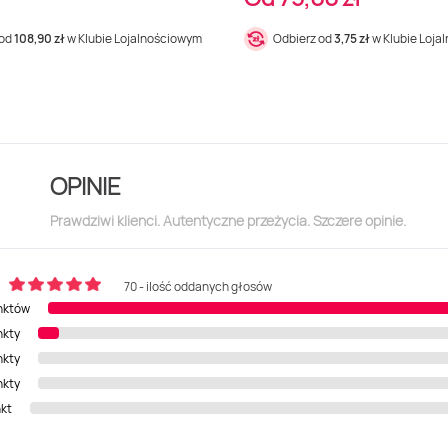
 od
108,90 zł
w Klubie Lojalnościowym
Odbierz od
3,75 zł
w Klubie Loja
OPINIE
Prawdziwi klienci. Autentyczne przeżycia. Szczere opinie.
70 - ilość oddanych głosów
nktów
nkty
nkty
nkty
nkt