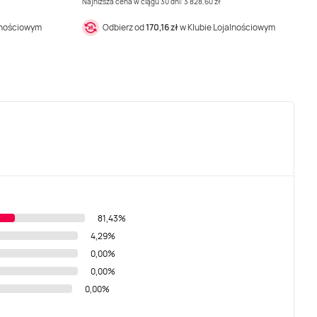
Najniższa cena w ciągu 30 dni: 3 828,60 zł
lnościowym
Odbierz od
170,16 zł
w Klubie Lojalnościowym
81,43%
4,29%
0,00%
0,00%
0,00%