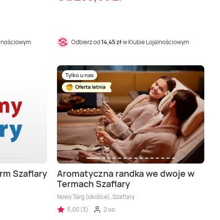
alnościowym
Odbierz od
14,45 zł
w Klubie Lojalnościowym
Tylko u nas
rm Szaflary
Aromatyczna randka we dwoje w
Termach Szaflary
Nowy Targ (okolice), Szaflary
5,00 (3)
2 os.