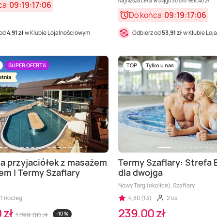
Najniższa cena w ciągu 30 dni: 958,40 zł
ca:
09:19:17:04
Do końca:
09:19:17:04
 od
4,91 zł
w Klubie Lojalnościowym
Odbierz od
53,91 zł
w Klubie Loj
SUPER OFERTA
TOP
Tylko u nas
la przyjaciółek z masażem
Termy Szaflary: Strefa
iem | Termy Szaflary
dla dwojga
Nowy Targ (okolice), Szaflary
1 nocleg
4,80 (13)
2 os.
 zł
239,00 zł
1 199,00 zł
-10 %