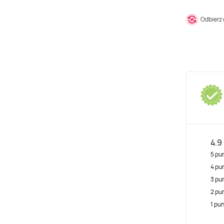
Odbierz
4.9
5 pu
4 pu
3 pu
2 pu
1 pu