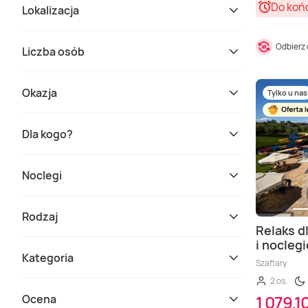
Do koń
Lokalizacja
Odbierz
Liczba osób
Okazja
Tylko u nas
Dla kogo?
Noclegi
Rodzaj
Relaks d
i nocleg
Kategoria
Szaflary
2 os.
1 079,10
Ocena