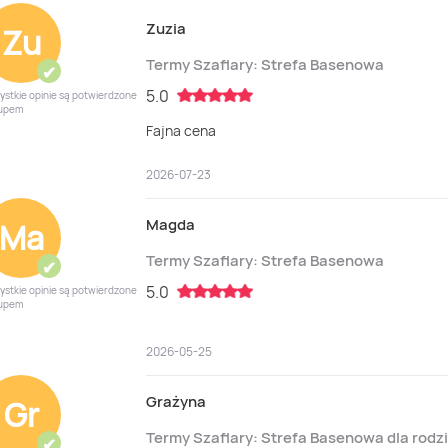
Zuzia
Zu
Termy Szaflary: Strefa Basenowa
✔
5.0
ystkie opinie są potwierdzone
upem
Fajna cena
2026-07-23
Magda
Ma
Termy Szaflary: Strefa Basenowa
✔
5.0
ystkie opinie są potwierdzone
upem
2026-05-25
Grażyna
Gr
Termy Szaflary: Strefa Basenowa dla rodz
✔