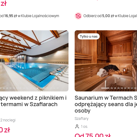
zł
 od
16,95 zł
w Klubie Lojalnościowym
Odbierz od
5,00 zł
w Klubie Loj
Tylko u nas
ący weekend z piknikiem i
Saunarium w Termach Sz
 termami w Szaflarach
odprężający seans dla 
osoby
Szaflary
2 noclegi
1 os.
0 zł
Od 75,00 zł