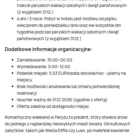
trakcie paryskich wakacji szkolnych i świąt państwowych
(z wyjątkiem 31.12.)
4 dni / 3 noce: Pobyt w hotelu jest możliwy od piątku
wieczorem do poniedziałku rano oraz we wszystkie dni
tygodnia podczas paryskich wakacji szkolnych i świąt
państwowych (z wyjątkiem 31.12.)
Dodatkowe informacje organizacyjne:
Zameldowanie: 15:00–00:00
Wymeldowanie: 5:00–12:00
Podatek miejski: 5,53 EUR/osoba dorosła/noc - płatny na
miejscu
Brak możliwości anulowania lub zmiany potwierdzonej
rezerwacji
Voucher ważny do 31.12.2026 (zgodnie z ofertą)
Oferta zależna od dostępności miejsc
Romantyczny weekend w Paryżu to prezent, który otwiera drzwi
do jednego z najbardziej niezwykłych miast świata. Od kultowych
zabytków, takich jak Wieża Eiffla czy Luwr, po maleńkie kawiarnie