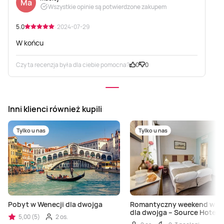
Ma
Wszystkie opinie są potwierdzone zakupem
5.0
· 2024-07-29
W końcu
Czy ta recenzja była dla ciebie pomocna?
0
0
Inni klienci również kupili
Tylko u nas
Tylko u nas
Pobyt w Wenecji dla dwojga
Romantyczny weekend w Pa
dla dwojga – Source Hotel P
5,00 (5)
2 os.