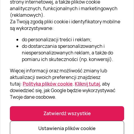
strony internetowej, a także plików cookie
analitycznych, funkcjonalnych i marketingowych
O nas
(reklamowych).
Aktualności
Za Twoją zgodą pliki cookie i identyfikatory mobilne
są wykorzystywane:
Kariera w Super Prezentach
do personalizacji treści i reklam;
Blog
do dostarczania spersonalizowanych i
Dla firm
niespersonalizowanych reklam, a także do
pomiaru ich skuteczności (np. konwersji).
Klub Lojalnościowy
Więcej informacji oraz możliwość zmiany lub
Dodaj recenzję
aktualizacji swoich preferencji znajdziesz
tutaj:
Polityka plików cookie
.
Kliknij tutaj
, aby
dowiedzieć się, jak Google będzie wykorzystywać
Informacje
Twoje dane osobowe.
GRUPA „SUPER PREZENTY“
Zatwierdź wszystkie
Ustawienia plików cookie
|
|
© Super prezenty 2026
info@superprezenty.pl
22 395 57 20