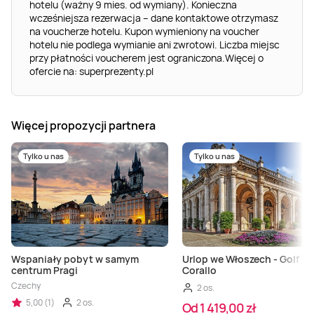
hotelu (ważny 9 mies. od wymiany). Konieczna
wcześniejsza rezerwacja – dane kontaktowe otrzymasz
na voucherze hotelu. Kupon wymieniony na voucher
hotelu nie podlega wymianie ani zwrotowi. Liczba miejsc
przy płatności voucherem jest ograniczona.Więcej o
ofercie na: superprezenty.pl
Więcej propozycji partnera
Tylko u nas
Tylko u nas
Wspaniały pobyt w samym
Urlop we Włoszech - Golf Ho
centrum Pragi
Corallo
Czechy
2 os.
5,00 (1)
2 os.
Od 1 419,00 zł