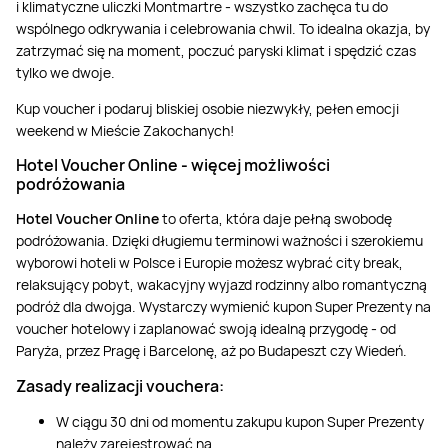
i klimatyczne uliczki Montmartre - wszystko zachęca tu do
wspólnego odkrywania i celebrowania chwil. To idealna okazja, by
zatrzymać się na moment, poczuć paryski klimat i spędzić czas
tylko we dwoje.
Kup voucher i podaruj bliskiej osobie niezwykły, pełen emocji
weekend w Mieście Zakochanych!
Hotel Voucher Online
-
więcej możliwości
podróżowania
Hotel Voucher Online
to oferta, która daje pełną swobodę
podróżowania. Dzięki długiemu terminowi ważności i szerokiemu
wyborowi hoteli w Polsce i Europie możesz wybrać city break,
relaksujący pobyt, wakacyjny wyjazd rodzinny albo romantyczną
podróż dla dwojga. Wystarczy wymienić kupon Super Prezenty na
voucher hotelowy i zaplanować swoją idealną przygodę - od
Paryża, przez Pragę i Barcelonę, aż po Budapeszt czy Wiedeń.
Zasady realizacji vouchera:
W ciągu 30 dni od momentu zakupu kupon Super Prezenty
należy zarejestrować na