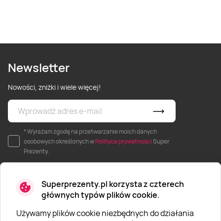
Newsletter
Nowości, zniżki i wiele więcej!
* Wyrażam zgodę na przetwarzanie moich danych
osobowych określonych w
Polityce prywatności
Super
Prezenty.
Superprezenty.pl korzysta z czterech
głównych typów plików cookie.
Używamy plików cookie niezbędnych do działania
O SUPERPREZENTY