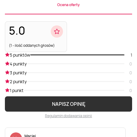
Ocena oferty
5.0
(1 - ilość oddanych głosów)
5 punktów
1
4 punkty
0
3 punkty
0
2 punkty
0
1 punkt
0
NAPISZ OPINIĘ
Regulamin dodawania opinii
Maciej