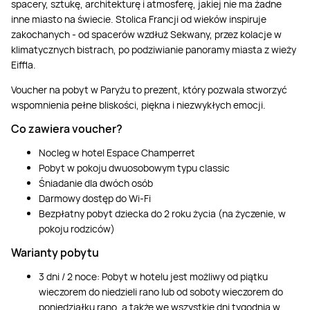
spacery, sztukę, architekturę i atmosferę, jakiej nie ma żadne
inne miasto na świecie. Stolica Francji od wieków inspiruje
zakochanych - od spacerów wzdłuż Sekwany, przez kolacje w
klimatycznych bistrach, po podziwianie panoramy miasta z wieży
Eiffla.
Voucher na pobyt w Paryżu to prezent, który pozwala stworzyć
wspomnienia pełne bliskości, piękna i niezwykłych emocji.
Co zawiera voucher?
Nocleg w hotel Espace Champerret
Pobyt w pokoju dwuosobowym typu classic
Śniadanie dla dwóch osób
Darmowy dostęp do Wi-Fi
Bezpłatny pobyt dziecka do 2 roku życia (na życzenie, w
pokoju rodziców)
Warianty pobytu
3 dni / 2 noce: Pobyt w hotelu jest możliwy od piątku
wieczorem do niedzieli rano lub od soboty wieczorem do
poniedziałku rano, a także we wszystkie dni tygodnia w