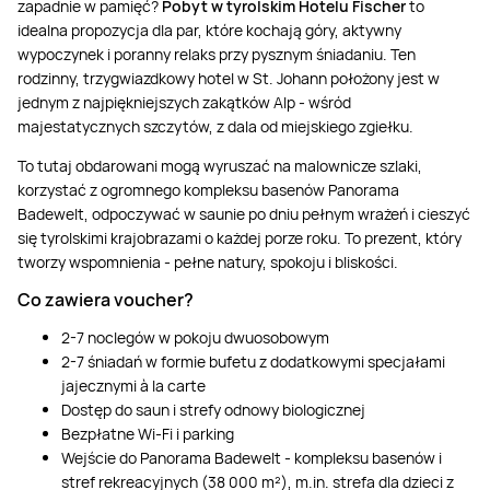
zapadnie w pamięć?
Pobyt w tyrolskim Hotelu Fischer
to
idealna propozycja dla par, które kochają góry, aktywny
wypoczynek i poranny relaks przy pysznym śniadaniu. Ten
rodzinny, trzygwiazdkowy hotel w St. Johann położony jest w
jednym z najpiękniejszych zakątków Alp - wśród
majestatycznych szczytów, z dala od miejskiego zgiełku.
To tutaj obdarowani mogą wyruszać na malownicze szlaki,
korzystać z ogromnego kompleksu basenów Panorama
Badewelt, odpoczywać w saunie po dniu pełnym wrażeń i cieszyć
się tyrolskimi krajobrazami o każdej porze roku. To prezent, który
tworzy wspomnienia - pełne natury, spokoju i bliskości.
Co zawiera voucher?
2-7 noclegów w pokoju dwuosobowym
2-7 śniadań w formie bufetu z dodatkowymi specjałami
jajecznymi à la carte
Dostęp do saun i strefy odnowy biologicznej
Bezpłatne Wi-Fi i parking
Wejście do Panorama Badewelt - kompleksu basenów i
stref rekreacyjnych (38 000 m²), m.in. strefa dla dzieci z