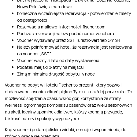
Nowy Rok, święta narodowe.
Konieczna wcześniejsza rezerwacja - potwierdzenie zależy
od dostępności
Rezerwacja mailowo:
info@hotel-fischer.com
Podczas rezerwacji należy podać numer vouchera
Voucher wydawany przez SST Turistik-Vertrieb GmbH
Należy poinformować hotel, że rezerwacja jest realizowana
na voucher „SST”
Voucher ważny 3 lata od daty wystawienia
Podatek miejski płatny na miejscu
Zimą minimalna długość pobytu: 4 noce
Voucher na pobyt w Hotelu Fischer to prezent, który pozwoli
obdarowanej osobie odkryć piękno Tyrolu - o każdej porze roku. To
możliwość spędzenia czasu wśród gór, korzystania ze strefy
wellness, ogromnego kompleksu basenów oraz wielu sezonowych
atrakcji. Idealny upominek dla tych, którzy kochają przygodę,
bliskość natury i spokojny wypoczynek.
Kup voucher i podaruj bliskim widoki, emocje i wspomnienia, do
których wraca się przez lata!