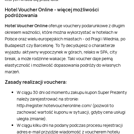
Hotel Voucher Online
-
więcej możliwości
podróżowania
Hotel Voucher Online
oferuje vouchery podarunkowe z długim
okresem ważności, które można wykorzystać w hotelach w
Polsce oraz wielu europejskich miastach - od Pragi i Wiednia, po
Budapeszt czy Barcelonę. To Ty decydujesz o charakterze
wyjazdu: aktywny wypoczynek w górach, relaks w SPA, city
break, a może rodzinne wakacje. Taki voucher daje pełną
elastyczność i możliwość dopasowania podróży do własnych
marzeń.
Zasady realizacji vouchera:
W ciągu 30 dni od momentu zakupu kupon Super Prezenty
należy zarejestrować na stronie:
http://register.hotelvoucheronline.com/ (pozwoli to
zachować wartość kuponu w sytuacji, gdyby cena usługi
uległa zmianie).
W ciągu kilku dni na podany podczas procesu rejestracji
adres e-mail przyjdzie wiadomość z voucherem hotelu