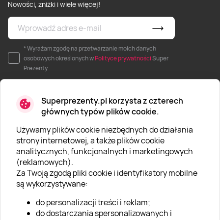
Nowości, zniżki i wiele więcej!
* Wyrażam zgodę na przetwarzanie moich danych
osobowych określonych w
Polityce prywatności
Super
Prezenty.
Superprezenty.pl korzysta z czterech
głównych typów plików cookie.
Używamy plików cookie niezbędnych do działania
O SUPERPREZENTY
strony internetowej, a także plików cookie
analitycznych, funkcjonalnych i marketingowych
O nas
(reklamowych).
Aktualności
Za Twoją zgodą pliki cookie i identyfikatory mobilne
są wykorzystywane:
Kariera w Super Prezentach
do personalizacji treści i reklam;
Blog
do dostarczania spersonalizowanych i