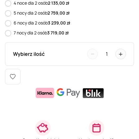
4 noce dla 2 osób
2 135,00
zł
Weekend w SPA
Masaż klasyczny
Pojazdy specjalne
Fitness
Kurs żeglarski
5 nocy dla 2 osób
2 759,00
zł
6 nocy dla 2 osób
3 239,00
zł
Mazury
Masaż pleców
Jazda po torze
Sporty zimowe
Kurs motorowodny
7 nocy dla 2 osób
3 719,00
zł
Masaż sportowy
Jazda czołgiem
Wspinaczka
SUP
−
+
Wybierz ilość
1
Masaż Shiatsu
Pojazdy militarne
Tenis
Masaż Antycellulitowy
Masaż całego ciała
Masaż czekoladą