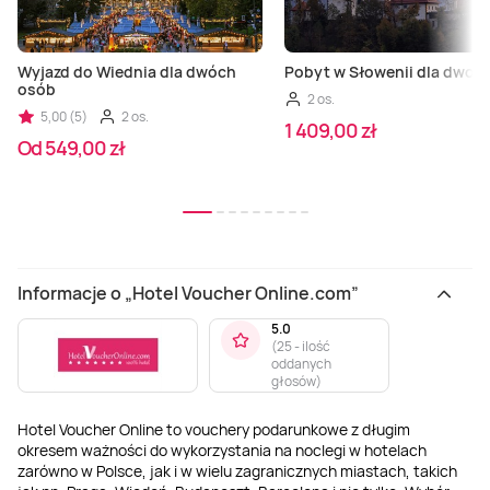
Wyjazd do Wiednia dla dwóch
Pobyt w Słowenii dla dwojg
osób
2 os.
5,00 (5)
2 os.
1 409,00 zł
Od 549,00 zł
Informacje o „Hotel Voucher Online.com”
5.0
(
25 - ilość
oddanych
głosów
)
Hotel Voucher Online to vouchery podarunkowe z długim
okresem ważności do wykorzystania na noclegi w hotelach
zarówno w Polsce, jak i w wielu zagranicznych miastach, takich