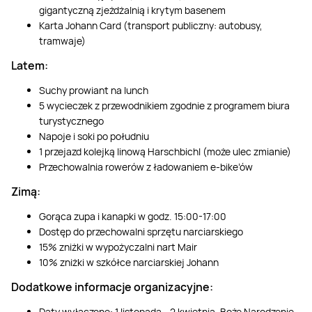
gigantyczną zjeżdżalnią i krytym basenem
Karta Johann Card (transport publiczny: autobusy,
tramwaje)
Latem:
Suchy prowiant na lunch
5 wycieczek z przewodnikiem zgodnie z programem biura
turystycznego
Napoje i soki po południu
1 przejazd kolejką linową Harschbichl (może ulec zmianie)
Przechowalnia rowerów z ładowaniem e-bike’ów
Zimą:
Gorąca zupa i kanapki w godz. 15:00-17:00
Dostęp do przechowalni sprzętu narciarskiego
15% zniżki w wypożyczalni nart Mair
10% zniżki w szkółce narciarskiej Johann
Dodatkowe informacje organizacyjne:
Daty wyłączone: 1 listopada - 2 kwietnia, Boże Narodzenie,