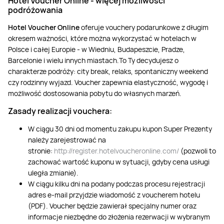
Hotel Voucher Online
-
więcej możliwości
podróżowania
Hotel Voucher Online
oferuje vouchery podarunkowe z długim
okresem ważności, które można wykorzystać w hotelach w
Polsce i całej Europie - w Wiedniu, Budapeszcie, Pradze,
Barcelonie i wielu innych miastach.To Ty decydujesz o
charakterze podróży: city break, relaks, spontaniczny weekend
czy rodzinny wyjazd. Voucher zapewnia elastyczność, wygodę i
możliwość dostosowania pobytu do własnych marzeń.
Zasady realizacji vouchera:
W ciągu 30 dni od momentu zakupu kupon Super Prezenty
należy zarejestrować na
stronie:
http://register.hotelvoucheronline.com/
(pozwoli to
zachować wartość kuponu w sytuacji, gdyby cena usługi
uległa zmianie).
W ciągu kilku dni na podany podczas procesu rejestracji
adres e-mail przyjdzie wiadomość z voucherem hotelu
(PDF). Voucher będzie zawierał specjalny numer oraz
informacje niezbędne do złożenia rezerwacji w wybranym