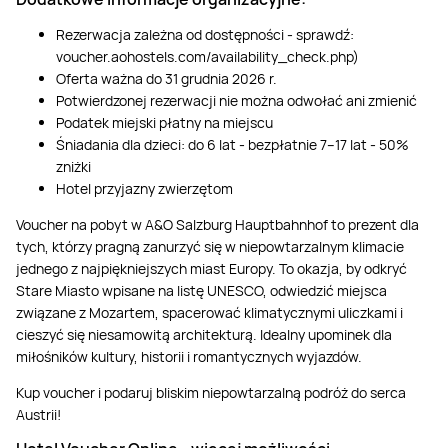
Rezerwacja zależna od dostępności - sprawdź:
voucher.aohostels.com/availability_check.php)
Oferta ważna do 31 grudnia 2026 r.
Potwierdzonej rezerwacji nie można odwołać ani zmienić
Podatek miejski płatny na miejscu
Śniadania dla dzieci: do 6 lat - bezpłatnie 7–17 lat - 50%
zniżki
Hotel przyjazny zwierzętom
Voucher na pobyt w A&O Salzburg Hauptbahnhof to prezent dla
tych, którzy pragną zanurzyć się w niepowtarzalnym klimacie
jednego z najpiękniejszych miast Europy. To okazja, by odkryć
Stare Miasto wpisane na listę UNESCO, odwiedzić miejsca
związane z Mozartem, spacerować klimatycznymi uliczkami i
cieszyć się niesamowitą architekturą. Idealny upominek dla
miłośników kultury, historii i romantycznych wyjazdów.
Kup voucher i podaruj bliskim niepowtarzalną podróż do serca
Austrii!