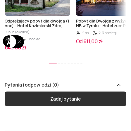
Odprężający pobyt dla dwojga (1
Pobyt dla Dwojga z wyżywi
noc) - Hotel Kazimierski Zdrój
HB w Tyrolu - Hotel zum Pin
Lublin (okolice)
2 os.
2-3 noclegi
2 os.
1 nocleg
Od 611,00 zł
649,00 zł
Pytania i odpowiedzi (0)
Zadaj pytanie