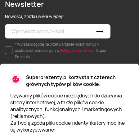
Newsletter
Nowości, zniżki i wiele więcej!
* Wyrażam zgodę na przetwarzanie moich danych
osobowych określonych w
Polityce prywatności
Super
Prezenty.
Superprezenty.pl korzysta z czterech
głównych typów plików cookie.
Używamy plików cookie niezbędnych do działania
O SUPERPREZENTY
strony internetowej, a także plików cookie
analitycznych, funkcjonalnych i marketingowych
O nas
(reklamowych).
Aktualności
Za Twoją zgodą pliki cookie i identyfikatory mobilne
są wykorzystywane:
Kariera w Super Prezentach