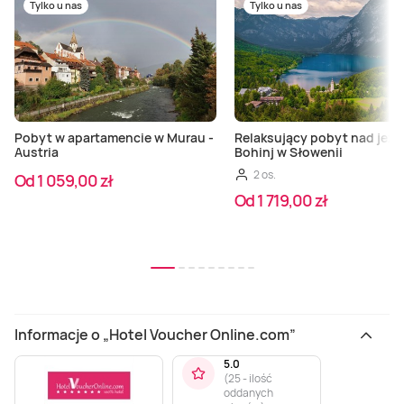
Tylko u nas
Tylko u nas
Pobyt w apartamencie w Murau -
Relaksujący pobyt nad jezi
Austria
Bohinj w Słowenii
2 os.
Od 1 059,00 zł
Od 1 719,00 zł
Informacje o „Hotel Voucher Online.com”
5.0
(
25 - ilość
oddanych