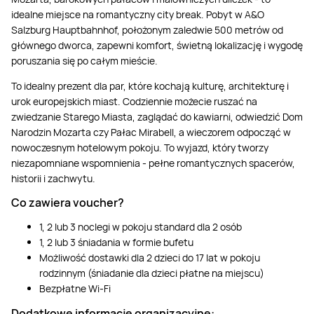
idealne miejsce na romantyczny city break. Pobyt w A&O
Salzburg Hauptbahnhof, położonym zaledwie 500 metrów od
głównego dworca, zapewni komfort, świetną lokalizację i wygodę
poruszania się po całym mieście.
To idealny prezent dla par, które kochają kulturę, architekturę i
urok europejskich miast. Codziennie możecie ruszać na
zwiedzanie Starego Miasta, zaglądać do kawiarni, odwiedzić Dom
Narodzin Mozarta czy Pałac Mirabell, a wieczorem odpocząć w
nowoczesnym hotelowym pokoju. To wyjazd, który tworzy
niezapomniane wspomnienia - pełne romantycznych spacerów,
historii i zachwytu.
Co zawiera voucher?
1, 2 lub 3 noclegi w pokoju standard dla 2 osób
1, 2 lub 3 śniadania w formie bufetu
Możliwość dostawki dla 2 dzieci do 17 lat w pokoju
rodzinnym (śniadanie dla dzieci płatne na miejscu)
Bezpłatne Wi-Fi
Dodatkowe informacje organizacyjne
: