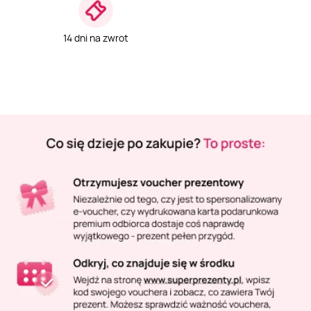
Masaż Karku
14 dni na zwrot
Masaż orientalny