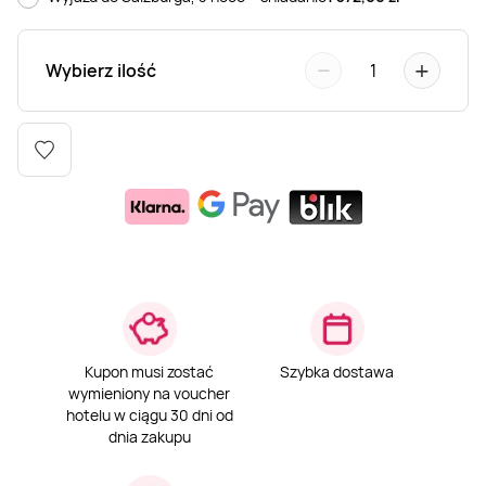
Weekend w SPA
Masaż klasyczny
Pojazdy specjalne
Fitness
Kurs żeglarski
−
+
Wybierz ilość
1
Mazury
Masaż pleców
Jazda po torze
Sporty zimowe
Kurs motorowodny
Masaż sportowy
Jazda czołgiem
Wspinaczka
SUP
Masaż Shiatsu
Pojazdy militarne
Tenis
Masaż Antycellulitowy
Masaż całego ciała
Kupon musi zostać
Szybka dostawa
wymieniony na voucher
hotelu w ciągu 30 dni od
Masaż czekoladą
dnia zakupu