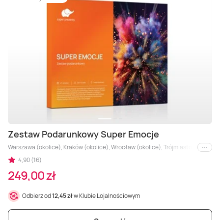
Zestaw Podarunkowy Super Emocje
Warszawa (okolice), Kraków (okolice), Wrocław (okolice), Trójmiasto (okolice), Ł
i inne
4,90 (16)
249,00 zł
Odbierz od
12,45 zł
w Klubie Lojalnościowym