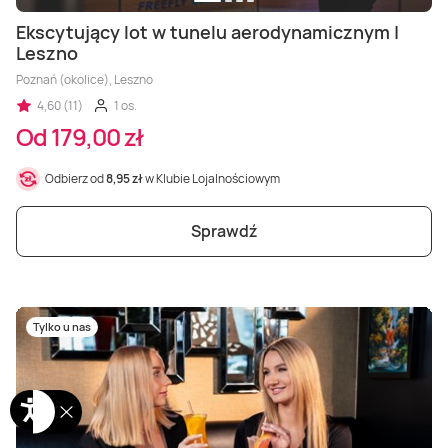
Ekscytujący lot w tunelu aerodynamicznym |
Leszno
Poznań (okolice), Leszno
4,60 (11)
1 os.
Od 179,00 zł
Odbierz od
8,95 zł
w Klubie Lojalnościowym
Sprawdź
Tylko u nas