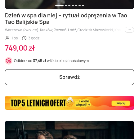
Masaż Karku
Dzień w spa dla niej – rytuał odprężenia w Tao
Masaż orientalny
Tao Balijskie Spa
Warszawa (okolice), Kraków, Poznań, Łódź, Grodzisk Mazowiecki, Konin, Płock
i inne
1 os.
3 godz.
749,00 zł
Odbierz od
37,45 zł
w Klubie Lojalnościowym
Sprawdź