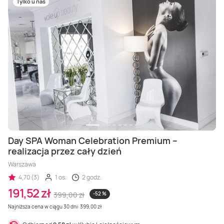
Tylko u nas
Day SPA Woman Celebration Premium –
realizacja przez cały dzień
Warszawa
4,70 (3)
1 os.
2 godz.
191,52 zł
399,00 zł
-52 %
Najniższa cena w ciągu 30 dni: 399,00 zł