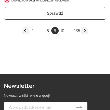
Odbierz od
9,58 zł
w Klubie Lojalnościowym
Sprawdź
1
...
8
9
10
...
135
Newsletter
Nowości, zniżki i wiele więcej!