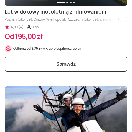
Lot widokowy motolotnią z filmowaniem
Poznań (okolice), Gorzów Wielkopolski, Szczecin (okolice), Zielona Góra (okoli
i inne
4,80 (4)
1 os.
Od 195,00 zł
Odbierz od
9,75 zł
w Klubie Lojalnościowym
Sprawdź