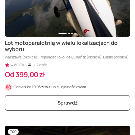
Lot motoparalotnią w wielu lokalizacjach do
wyboru!
Warszawa (okolice), Trójmiasto (okolice), Gdańsk (okolice), Lublin (okolice)
4,80 (9)
1-2 osób
Od 399,00 zł
Odbierz od
19,95 zł
w Klubie Lojalnościowym
Sprawdź
TOP