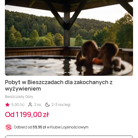
Pobyt w Bieszczadach dla zakochanych z
wyżywieniem
Bieszczady, Góry
5,00 (4)
2 os.
2-3 noclegi
Od 1 199,00 zł
Odbierz od
59,95 zł
w Klubie Lojalnościowym