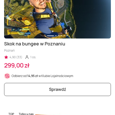
Skok na bungee w Poznaniu
Poznań
4,90 (33)
1 os.
299,00 zł
Odbierz od
14,95 zł
w Klubie Lojalnościowym
Sprawdź
TOP
Tylko u nas