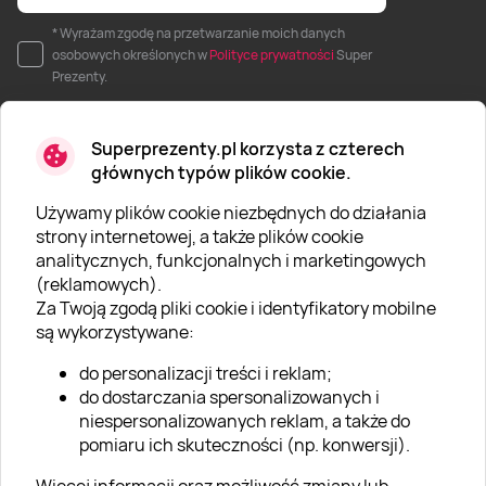
* Wyrażam zgodę na przetwarzanie moich danych
osobowych określonych w
Polityce prywatności
Super
Prezenty.
Superprezenty.pl korzysta z czterech
głównych typów plików cookie.
Używamy plików cookie niezbędnych do działania
O SUPERPREZENTY
strony internetowej, a także plików cookie
analitycznych, funkcjonalnych i marketingowych
O nas
(reklamowych).
Aktualności
Za Twoją zgodą pliki cookie i identyfikatory mobilne
są wykorzystywane:
Kariera w Super Prezentach
do personalizacji treści i reklam;
Blog
do dostarczania spersonalizowanych i
Dla firm
niespersonalizowanych reklam, a także do
pomiaru ich skuteczności (np. konwersji).
Klub Lojalnościowy