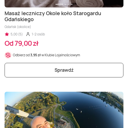
Masaż leczniczy Okole koło Starogardu
Gdańskiego
Gdańsk (okolice)
5,00 (5)
1-2 osób
Od 79,00 zł
Odbierz od
3,95 zł
w Klubie Lojalnościowym
Sprawdź