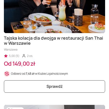
Tajska kolacja dla dwojga w restauracji San Thai
w Warszawie
Warszawa
5,00 (5)
2 os.
Od 149,00 zł
Odbierz od
7,45 zł
w Klubie Lojalnościowym
Sprawdź