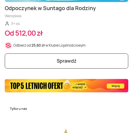
Masaż Karku
Odpoczynek w Suntago dla Rodziny
Warszawa
Masaż orientalny
3+ os.
Od 512,00 zł
Odbierz od
25,60 zł
w Klubie Lojalnościowym
Sprawdź
Tylko u nas