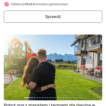
Odbierz od
59,45 zł
w Klubie Lojalnościowym
Sprawdź
Pobyt spa z masażem i termami dla dwojga w