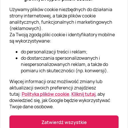
Używamy plików cookie niezbędnych do działania
strony internetowej, a także plików cookie
O SUPERPREZENTY
analitycznych, funkcjonalnych i marketingowych
(reklamowych).
O Super Prezentach
Za Twoją zgodą pliki cookie i identyfikatory mobilne
są wykorzystywane:
Kariera
do personalizacji treści i reklam;
Blog
do dostarczania spersonalizowanych i
Dla firm
niespersonalizowanych reklam, a także do
pomiaru ich skuteczności (np. konwersji).
Klub Lojalnościowy
Więcej informacji oraz możliwość zmiany lub
Dodaj recenzję
aktualizacji swoich preferencji znajdziesz
tutaj:
Polityka plików cookie
.
Kliknij tutaj
, aby
dowiedzieć się, jak Google będzie wykorzystywać
Informacje
Twoje dane osobowe.
GRUPA „SUPER PREZENTY“
Zatwierdź wszystkie