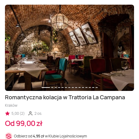
Romantyczna kolacja w Trattoria La Campana
Kraków
5,00 (2)
2 os.
Od 99,00 zł
Odbierz od
4,95 zł
w Klubie Lojalnościowym