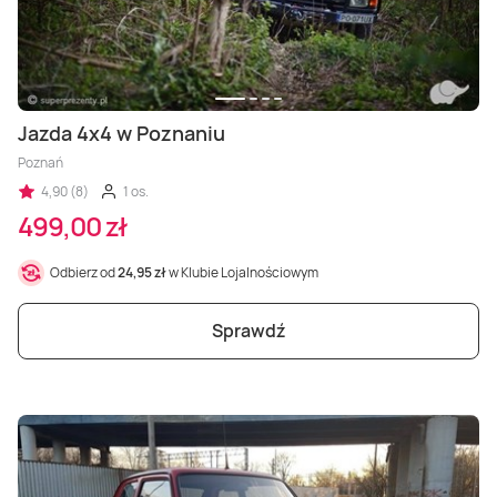
Jazda 4x4 w Poznaniu
Poznań
4,90 (8)
1 os.
499,00 zł
Odbierz od
24,95 zł
w Klubie Lojalnościowym
Sprawdź