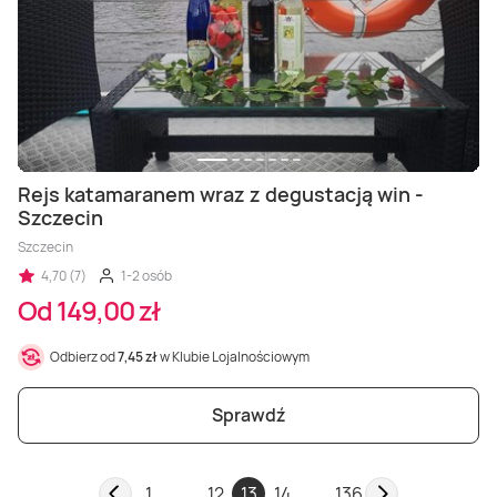
Rejs katamaranem wraz z degustacją win -
Szczecin
Szczecin
4,70 (7)
1-2 osób
Od 149,00 zł
Odbierz od
7,45 zł
w Klubie Lojalnościowym
Sprawdź
1
...
12
13
14
...
136