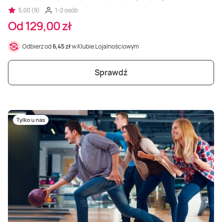
5,00 (9)
1-2 osób
Od 129,00 zł
Odbierz od
6,45 zł
w Klubie Lojalnościowym
Sprawdź
Tylko u nas