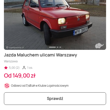
Jazda Maluchem ulicami Warszawy
Warszawa
5,00 (2)
1 os.
Od 149,00 zł
Odbierz od
7,45 zł
w Klubie Lojalnościowym
Sprawdź