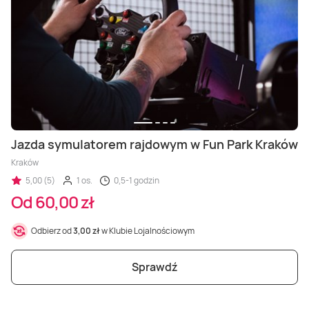
Jazda symulatorem rajdowym w Fun Park Kraków
Kraków
5,00 (5)
1 os.
0,5-1 godzin
Od 60,00 zł
Odbierz od
3,00 zł
w Klubie Lojalnościowym
Sprawdź