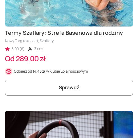
Termy Szaflary: Strefa Basenowa dla rodziny
Nowy Targ (okolice), Szaflary
5,00 (6)
3+ os.
Od 289,00 zł
Odbierz od
14,45 zł
w Klubie Lojalnościowym
Sprawdź