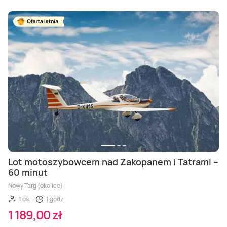
Lot motoszybowcem nad Zakopanem i Tatrami –
60 minut
Nowy Targ (okolice)
1 os.
1 godz.
1 189,00 zł