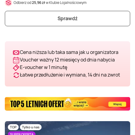
Odbierz od
25,96 zł
w Klubie Lojalnościowym
Sprawdź
Cena niższa lub taka sama jak u organizatora
Voucher ważny 12 miesięcy od dnia nabycia
E-voucher w 1 minutę
Łatwe przedłużenie i wymiana, 14 dni na zwrot
TOP
Tylko u nas
SUPER OFERTA