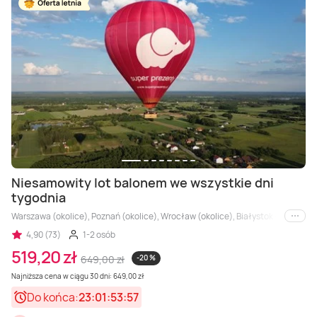
Masaż Karku
Masaż orientalny
Niesamowity lot balonem we wszystkie dni
tygodnia
Warszawa (okolice), Poznań (okolice), Wrocław (okolice), Białystok (okolice), 
i inne
4,90 (73)
1-2 osób
519,20 zł
649,00 zł
-20 %
Najniższa cena w ciągu 30 dni: 649,00 zł
Do końca:
23:01:53:56