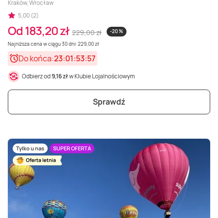
Kraków, Wrocław
5,00 (2)
Od 183,20 zł
229,00 zł
-20 %
Najniższa cena w ciągu 30 dni: 229,00 zł
Do końca:
23:01:53:56
Odbierz od
9,16 zł
w Klubie Lojalnościowym
Sprawdź
Tylko u nas
SUPER OFERTA