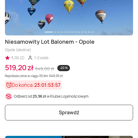
Niesamowity Lot Balonem - Opole
Opole (okolice)
5,00 (2)
1-2 osób
519,20 zł
649,00 zł
-20 %
Najniższa cena w ciągu 30 dni: 649,00 zł
Do końca:
23:01:53:56
Odbierz od
25,96 zł
w Klubie Lojalnościowym
Sprawdź