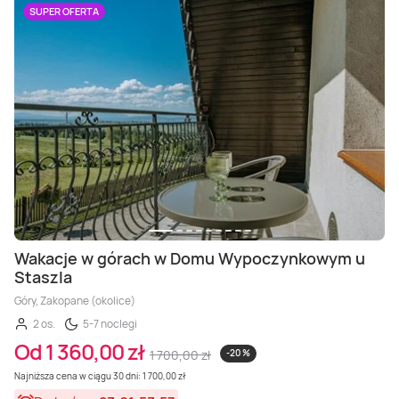
SUPER OFERTA
Wakacje w górach w Domu Wypoczynkowym u
Staszla
Góry, Zakopane (okolice)
2 os.
5-7 noclegi
Od 1 360,00 zł
1 700,00 zł
-20 %
Najniższa cena w ciągu 30 dni: 1 700,00 zł