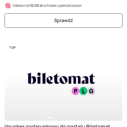
Odbierz od
10,00 zł
w Klubie Lojalnościowym
Sprawdź
TOP
Voucher podarunkowy do portalu Biletomat