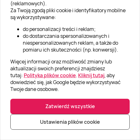
(reklamowych).
O SUPERPREZENTY
Za Twoją zgodą pliki cookie i identyfikatory mobilne
O nas
są wykorzystywane:
Aktualności
do personalizacji treści i reklam;
do dostarczania spersonalizowanych i
Kariera w Super Prezentach
niespersonalizowanych reklam, a także do
pomiaru ich skuteczności (np. konwersji).
Blog
Dla firm
Więcej informacji oraz możliwość zmiany lub
aktualizacji swoich preferencji znajdziesz
Klub Lojalnościowy
tutaj:
Polityka plików cookie
.
Kliknij tutaj
, aby
dowiedzieć się, jak Google będzie wykorzystywać
Dodaj recenzję
Twoje dane osobowe.
Informacje
Zatwierdź wszystkie
GRUPA „SUPER PREZENTY“
Ustawienia plików cookie