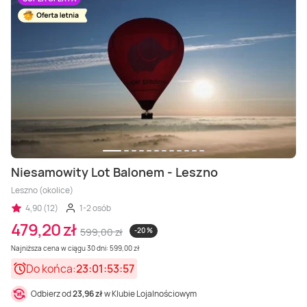
Niesamowity Lot Balonem - Leszno
Leszno (okolice)
4,90 (12)
1-2 osób
479,20 zł
599,00 zł
-20 %
Najniższa cena w ciągu 30 dni: 599,00 zł
Do końca:
23:01:53:56
Odbierz od
23,96 zł
w Klubie Lojalnościowym