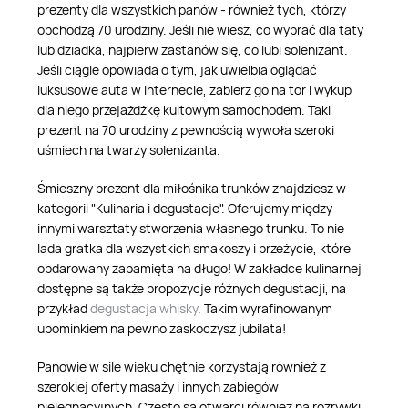
prezenty dla wszystkich panów - również tych, którzy
obchodzą 70 urodziny. Jeśli nie wiesz, co wybrać dla taty
lub dziadka, najpierw zastanów się, co lubi solenizant.
Jeśli ciągle opowiada o tym, jak uwielbia oglądać
luksusowe auta w Internecie, zabierz go na tor i wykup
dla niego przejażdżkę kultowym samochodem. Taki
prezent na 70 urodziny z pewnością wywoła szeroki
uśmiech na twarzy solenizanta.
Śmieszny prezent dla miłośnika trunków znajdziesz w
kategorii "Kulinaria i degustacje". Oferujemy między
innymi warsztaty stworzenia własnego trunku. To nie
lada gratka dla wszystkich smakoszy i przeżycie, które
obdarowany zapamięta na długo! W zakładce kulinarnej
dostępne są także propozycje różnych degustacji, na
przykład
degustacja whisky
. Takim wyrafinowanym
upominkiem na pewno zaskoczysz jubilata!
Panowie w sile wieku chętnie korzystają również z
szerokiej oferty masaży i innych zabiegów
pielęgnacyjnych. Często są otwarci również na rozrywki