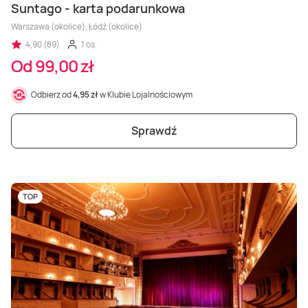
Suntago - karta podarunkowa
Warszawa (okolice), Łódź (okolice)
4,90 (89)
1 os.
Od 99,00 zł
Odbierz od
4,95 zł
w Klubie Lojalnościowym
Sprawdź
TOP