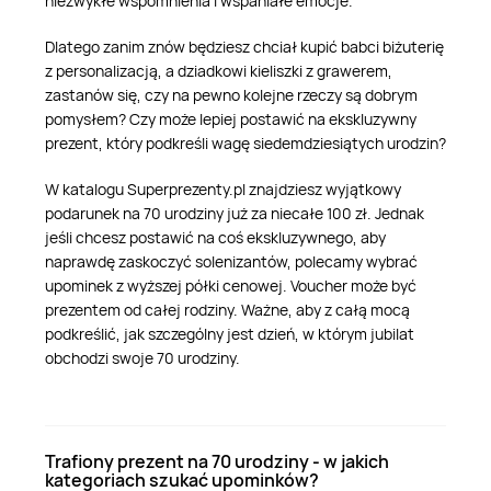
niezwykłe wspomnienia i wspaniałe emocje.
Dlatego zanim znów będziesz chciał kupić babci biżuterię
z personalizacją, a dziadkowi kieliszki z grawerem,
zastanów się, czy na pewno kolejne rzeczy są dobrym
pomysłem? Czy może lepiej postawić na ekskluzywny
prezent, który podkreśli wagę siedemdziesiątych urodzin?
W katalogu Superprezenty.pl znajdziesz wyjątkowy
podarunek na 70 urodziny już za niecałe 100 zł. Jednak
jeśli chcesz postawić na coś ekskluzywnego, aby
naprawdę zaskoczyć solenizantów, polecamy wybrać
upominek z wyższej półki cenowej. Voucher może być
prezentem od całej rodziny. Ważne, aby z całą mocą
podkreślić, jak szczególny jest dzień, w którym jubilat
obchodzi swoje 70 urodziny.
Trafiony prezent na 70 urodziny - w jakich
kategoriach szukać upominków?