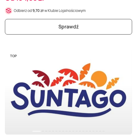
Odbierz od
9,70 zł
w Klubie Lojalnościowym
Sprawdź
TOP