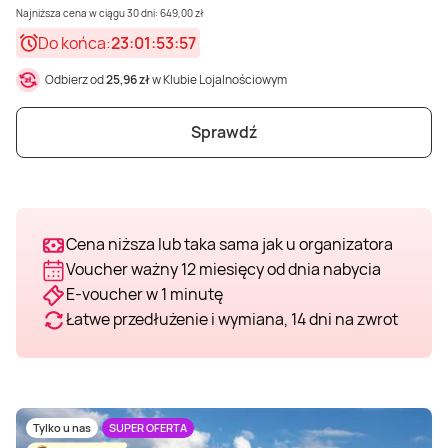
Najniższa cena w ciągu 30 dni: 649,00 zł
Weekend w SPA
Masaż klasyczny
Pojazdy specjalne
Fitness
Kurs żeglarski
Do końca:
23:01:53:56
Odbierz od
25,96 zł
w Klubie Lojalnościowym
Mazury
Masaż pleców
Jazda po torze
Sporty zimowe
Kurs motorowodny
Sprawdź
Masaż sportowy
Jazda czołgiem
Wspinaczka
SUP
Masaż Shiatsu
Pojazdy militarne
Tenis
Cena niższa lub taka sama jak u organizatora
Voucher ważny 12 miesięcy od dnia nabycia
Masaż Antycellulitowy
E-voucher w 1 minutę
Łatwe przedłużenie i wymiana, 14 dni na zwrot
Masaż całego ciała
Masaż czekoladą
Tylko u nas
SUPER OFERTA