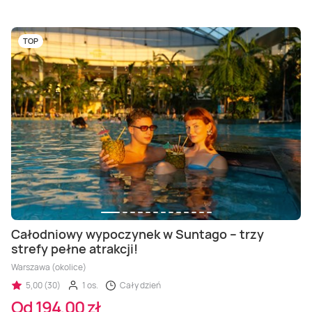
TOP
Całodniowy wypoczynek w Suntago – trzy
strefy pełne atrakcji!
Warszawa (okolice)
5,00 (30)
1 os.
Cały dzień
Od 194,00 zł