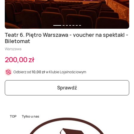
Teatr 6. Piętro Warszawa - voucher na spektakl -
Biletomat
Warszawa
200,00 zł
Odbierz od
10,00 zł
w Klubie Lojalnościowym
Sprawdź
TOP
Tylko u nas