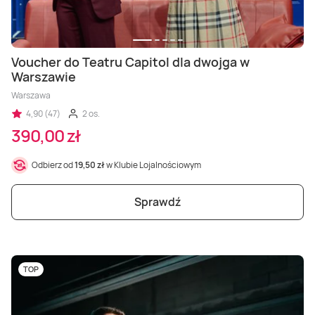
Voucher do Teatru Capitol dla dwojga w
Warszawie
Warszawa
4,90 (47)
2 os.
390,00 zł
Odbierz od
19,50 zł
w Klubie Lojalnościowym
Sprawdź
TOP