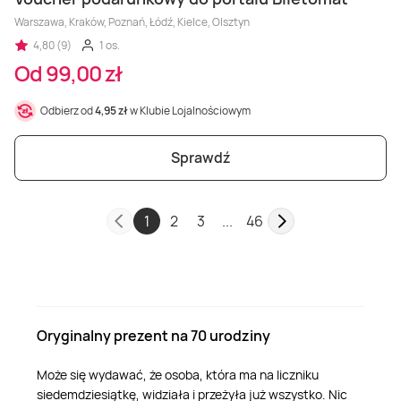
Warszawa, Kraków, Poznań, Łódź, Kielce, Olsztyn
4,80 (9)
1 os.
Od 99,00 zł
Odbierz od
4,95 zł
w Klubie Lojalnościowym
Sprawdź
1
2
3
...
46
Oryginalny prezent na 70 urodziny
Może się wydawać, że osoba, która ma na liczniku
siedemdziesiątkę, widziała i przeżyła już wszystko. Nic