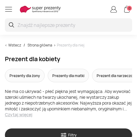
0
Restauracje i degustacje
Aktywny wypoczynek
Kultura i rozrywka
Zdrowie i relaks
Nauka i zabawa
Sporty wodne
Blisko natury
Strzelanie
Podróże
Masaże
Uroda
Jazda
Skoki
Loty
SPA
Termy
Hotel
Masaż Kobido
Skok ze spadochronem
Lot balonem
Samochody sportowe
Restauracje
Siłownia
Zwiedzanie
Strzelnica
Tlenoterapia
Nauka gry na instrumentach
Nurkowanie
Manicure
Przyroda
Wstecz
Strona główna
Prezenty dla niej
Prezent dla kobiety
Sauna
Zamek
Drenaż Limfatyczny
Tunel aerodynamiczny
Lot widokowy
Pojedynki samochodów
Sushi
Park linowy
Muzeum
Paintball
SPA i Wellness
Nauka śpiewu
Flyboard
Zabiegi na twarz
Survival
Prezenty dla żony
Prezenty dla matki
Prezent dla narzeczone
Uzdrowisko
Sanatorium
Masaż tajski
Skok na bungee
Lot paralotnią
Gokarty
Karczma
Squash
Zakupy ze stylistką
Strzelanie dla dzieci
Pakiety medyczne
Kursy pilotażu
Wakeboarding
Zabiegi kosmetyczne
Zwierzęta
Nie ma co ukrywać - płeć piękna jest wymagająca. Aby wywołać
szeroki uśmiech na twarzy ukochanej, nie wystarczy zakup
Floating
Glamping
Masaż balijski
Dream Jump
Lot helikopterem
Buggy
Steakhouse
Golf
Kino
Strzelanie dla dwojga
Grota solna
Sesja fotograficzna
Jachty
Zabiegi na ciało
jednego z niepotrzebnych akcesoriów. Najwyższa pora okazać jej
miłość i zaskoczyć ją upominkiem niebanalnym, oryginalnym i
...
Czytaj więcej
Hammam
Nocleg nad morzem
Masaż lomi lomi
Lot motolotnią
Quady
Winnica
Park trampolin
Teatr
Paintball laserowy
Kurs fotografii
Skutery wodne
Pedicure
Filtry