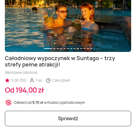
Całodniowy wypoczynek w Suntago – trzy
strefy pełne atrakcji!
Warszawa (okolice)
5,00 (30)
1 os.
Cały dzień
Od 194,00 zł
Odbierz od
9,70 zł
w Klubie Lojalnościowym
Sprawdź