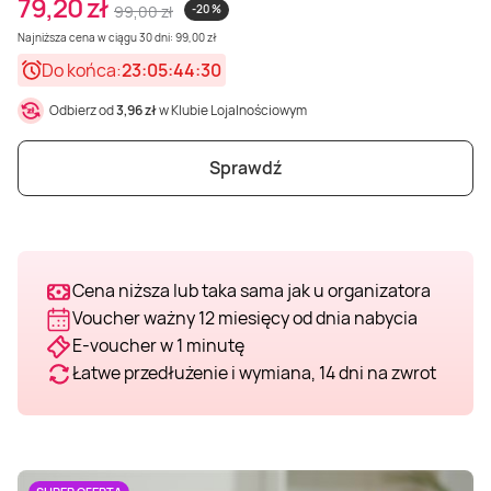
79,20 zł
99,00 zł
-20 %
Weekend w SPA
Masaż klasyczny
Pojazdy specjalne
Fitness
Kurs żeglarski
Najniższa cena w ciągu 30 dni: 99,00 zł
Do końca:
23:05:44:28
Mazury
Masaż pleców
Jazda po torze
Sporty zimowe
Kurs motorowodny
Odbierz od
3,96 zł
w Klubie Lojalnościowym
Masaż sportowy
Jazda czołgiem
Wspinaczka
SUP
Sprawdź
Masaż Shiatsu
Pojazdy militarne
Tenis
Cena niższa lub taka sama jak u organizatora
Masaż Antycellulitowy
Voucher ważny 12 miesięcy od dnia nabycia
E-voucher w 1 minutę
Masaż całego ciała
Łatwe przedłużenie i wymiana, 14 dni na zwrot
Masaż czekoladą