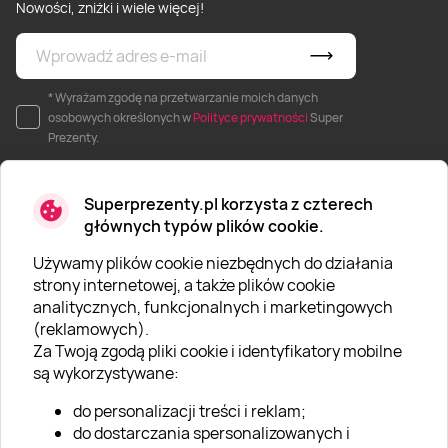
Nowości, zniżki i wiele więcej!
* Wyrażam zgodę na przetwarzanie moich danych
osobowych określonych w
Polityce prywatności
Super
Prezenty.
Superprezenty.pl korzysta z czterech
głównych typów plików cookie.
Używamy plików cookie niezbędnych do działania
O SUPERPREZENTY
strony internetowej, a także plików cookie
analitycznych, funkcjonalnych i marketingowych
O nas
(reklamowych).
Aktualności
Za Twoją zgodą pliki cookie i identyfikatory mobilne
są wykorzystywane:
Kariera w Super Prezentach
do personalizacji treści i reklam;
Blog
do dostarczania spersonalizowanych i