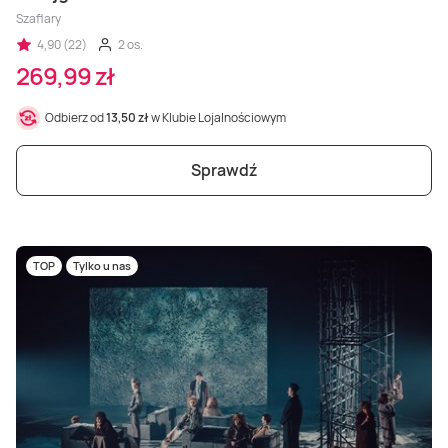
Szaflary
4,90 (22)
2 os.
269,99 zł
Odbierz od
13,50 zł
w Klubie Lojalnościowym
Sprawdź
TOP
Tylko u nas