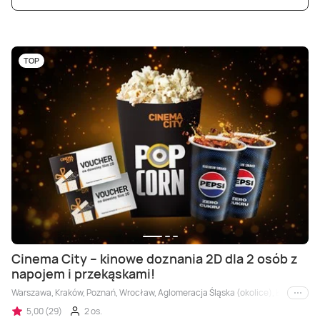
TOP
Cinema City – kinowe doznania 2D dla 2 osób z
napojem i przekąskami!
Warszawa, Kraków, Poznań, Wrocław, Aglomeracja Śląska (okolice), Łódź, Biels
i inne
5,00 (29)
2 os.