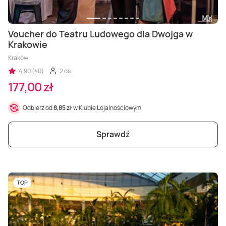
Voucher do Teatru Ludowego dla Dwojga w
Krakowie
Kraków
4,90 (40)
2 os.
177,00 zł
Odbierz od
8,85 zł
w Klubie Lojalnościowym
Sprawdź
TOP