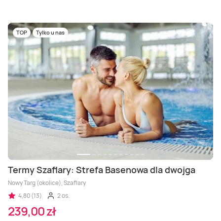
TOP
Tylko u nas
Termy Szaflary: Strefa Basenowa dla dwojga
Nowy Targ (okolice), Szaflary
4,80 (13)
2 os.
239,00 zł