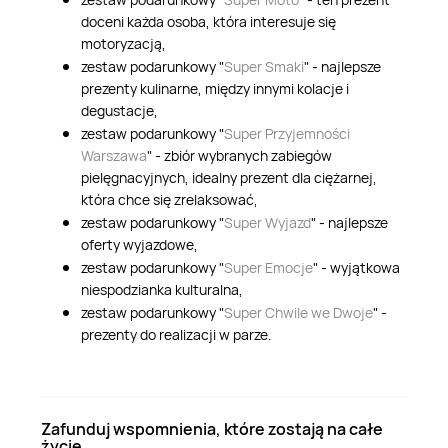
doceni każda osoba, która interesuje się
motoryzacją,
zestaw podarunkowy "
Super Smaki
" - najlepsze
prezenty kulinarne, między innymi kolacje i
degustacje,
zestaw podarunkowy "
Super Przyjemności
Warszawa
" - zbiór wybranych zabiegów
pielęgnacyjnych, idealny prezent dla ciężarnej,
która chce się zrelaksować,
zestaw podarunkowy "
Super Wyjazd
" - najlepsze
oferty wyjazdowe,
zestaw podarunkowy "
Super Emocje
" - wyjątkowa
niespodzianka kulturalna,
zestaw podarunkowy "
Super Chwile we Dwoje
" -
prezenty do realizacji w parze.
Zafunduj wspomnienia, które zostają na całe
życie