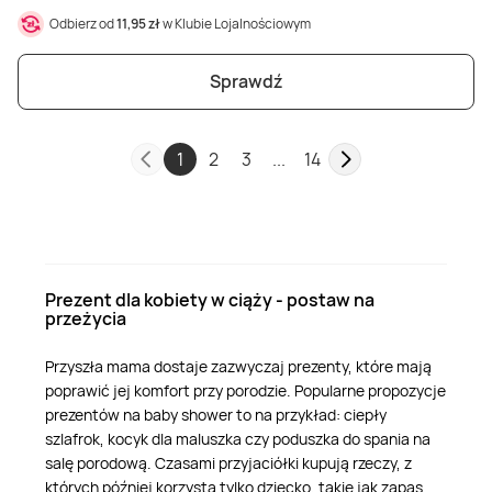
Odbierz od
11,95 zł
w Klubie Lojalnościowym
Sprawdź
1
2
3
...
14
Prezent dla kobiety w ciąży - postaw na
przeżycia
Przyszła mama dostaje zazwyczaj prezenty, które mają
poprawić jej komfort przy porodzie. Popularne propozycje
prezentów na baby shower to na przykład: ciepły
szlafrok, kocyk dla maluszka czy poduszka do spania na
salę porodową. Czasami przyjaciółki kupują rzeczy, z
których później korzysta tylko dziecko, takie jak zapas