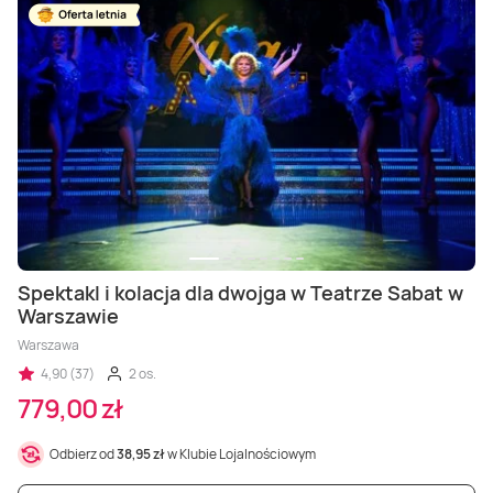
Spektakl i kolacja dla dwojga w Teatrze Sabat w
Warszawie
Warszawa
4,90 (37)
2 os.
779,00 zł
Odbierz od
38,95 zł
w Klubie Lojalnościowym