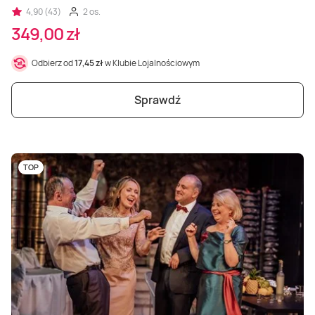
4,90 (43)
2 os.
349,00 zł
Odbierz od
17,45 zł
w Klubie Lojalnościowym
Sprawdź
TOP