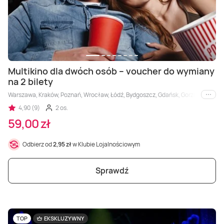
Multikino dla dwóch osób – voucher do wymiany
na 2 bilety
Warszawa, Kraków, Poznań, Wrocław, Łódź, Bydgoszcz, Gdańsk, Gorzów Wielkopols
i inne
4,90 (9)
2 os.
59,00 zł
Odbierz od
2,95 zł
w Klubie Lojalnościowym
Sprawdź
TOP
EKSKLUZYWNY