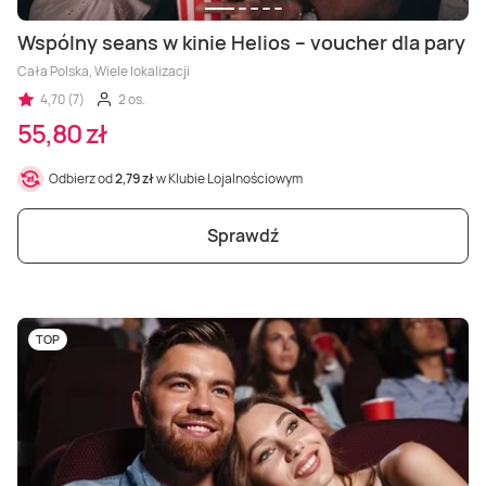
Wspólny seans w kinie Helios – voucher dla pary
Cała Polska, Wiele lokalizacji
4,70 (7)
2 os.
55,80 zł
Odbierz od
2,79 zł
w Klubie Lojalnościowym
Sprawdź
TOP