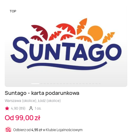
TOP
Suntago - karta podarunkowa
Warszawa (okolice), Łódź (okolice)
4,90 (89)
1 os.
Od 99,00 zł
Odbierz od
4,95 zł
w Klubie Lojalnościowym