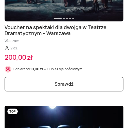
Voucher na spektakl dla dwojga w Teatrze
Dramatycznym - Warszawa
Warszawa
2 os.
200,00 zł
Odbierz od
10,00 zł
w Klubie Lojalnościowym
Sprawdź
TOP