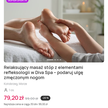
Masaż Karku
SUPER OFERTA
Masaż orientalny
Relaksujący masaż stóp z elementami
refleksologii w Diva Spa – podaruj ulgę
zmęczonym nogom
Kołobrzeg, Morze
1 os.
79,20 zł
99,00 zł
-20 %
Najniższa cena w ciągu 30 dni: 99,00 zł