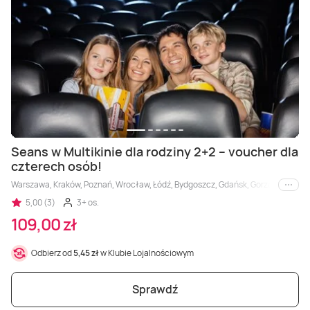
Seans w Multikinie dla rodziny 2+2 – voucher dla
czterech osób!
Warszawa, Kraków, Poznań, Wrocław, Łódź, Bydgoszcz, Gdańsk, Gorzów Wielkopols
i inne
5,00 (3)
3+ os.
109,00 zł
Odbierz od
5,45 zł
w Klubie Lojalnościowym
Sprawdź