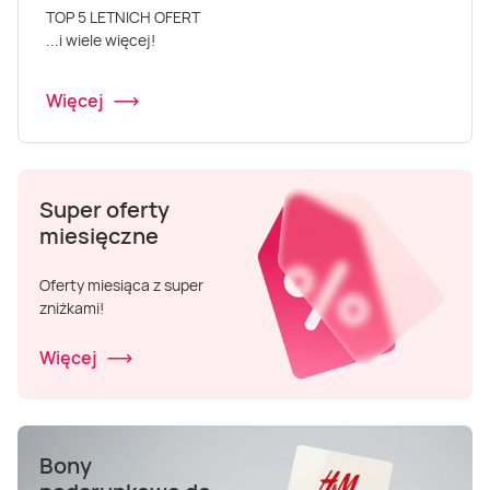
Masaż Karku
TOP 5 LETNICH OFERT
...i wiele więcej!
Masaż orientalny
Więcej
Super oferty
miesięczne
Oferty miesiąca z super
zniżkami!
Więcej
Bony