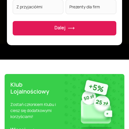
Z przyjaciółmi
Prezenty dla firm
Dalej
Klub
Lojalnościowy
Zostań członkiem Klubu i
ciesz się dodatkowymi
korzyściami!