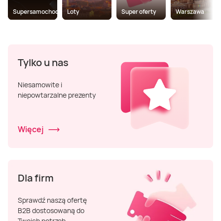
Supersamochody
Loty
Super oferty
Warszawa
Tylko u nas
Niesamowite i
niepowtarzalne prezenty
Więcej
Dla firm
Sprawdź naszą ofertę
B2B dostosowaną do
Twoich potrzeb