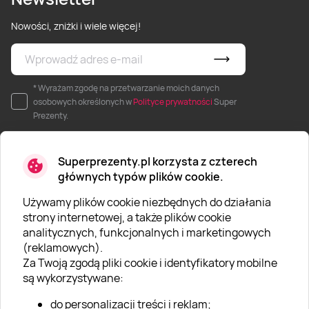
Nowości, zniżki i wiele więcej!
* Wyrażam zgodę na przetwarzanie moich danych
osobowych określonych w
Polityce prywatności
Super
Prezenty.
Superprezenty.pl korzysta z czterech
głównych typów plików cookie.
Używamy plików cookie niezbędnych do działania
O SUPERPREZENTY
strony internetowej, a także plików cookie
analitycznych, funkcjonalnych i marketingowych
O nas
(reklamowych).
Aktualności
Za Twoją zgodą pliki cookie i identyfikatory mobilne
są wykorzystywane:
Kariera w Super Prezentach
do personalizacji treści i reklam;
Blog