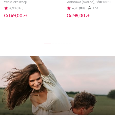
Wiele lokalizacji
Warszawa (okolice), Łódź (okolice
4,90 (145)
4,90 (89)
1 os.
Od 49,00 zł
Od 99,00 zł