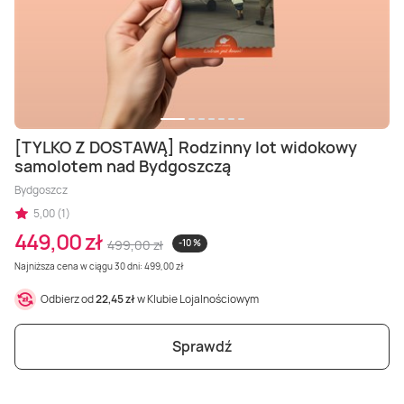
Masaż Karku
Masaż orientalny
[TYLKO Z DOSTAWĄ] Rodzinny lot widokowy
samolotem nad Bydgoszczą
Bydgoszcz
5,00 (1)
449,00 zł
499,00 zł
-10 %
Najniższa cena w ciągu 30 dni: 499,00 zł
Odbierz od
22,45 zł
w Klubie Lojalnościowym
Sprawdź