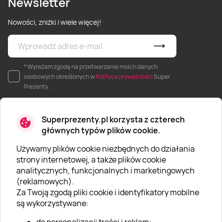
Newsletter
Nowości, zniżki i wiele więcej!
* Wyrażam zgodę na przetwarzanie moich danych
osobowych określonych w
Polityce prywatności
Super
Prezenty.
Superprezenty.pl korzysta z czterech
głównych typów plików cookie.
Używamy plików cookie niezbędnych do działania
O SUPERPREZENTY
strony internetowej, a także plików cookie
analitycznych, funkcjonalnych i marketingowych
O nas
(reklamowych).
Aktualności
Za Twoją zgodą pliki cookie i identyfikatory mobilne
są wykorzystywane:
Kariera w Super Prezentach