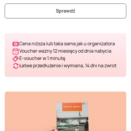
Weekend w SPA
Masaż klasyczny
Pojazdy specjalne
Fitness
Kurs żeglarski
Sprawdź
Mazury
Masaż pleców
Jazda po torze
Sporty zimowe
Kurs motorowodny
Cena niższa lub taka sama jak u organizatora
Masaż sportowy
Jazda czołgiem
Wspinaczka
SUP
Voucher ważny 12 miesięcy od dnia nabycia
E-voucher w 1 minutę
Masaż Shiatsu
Pojazdy militarne
Tenis
Łatwe przedłużenie i wymiana, 14 dni na zwrot
Masaż Antycellulitowy
Masaż całego ciała
Masaż czekoladą