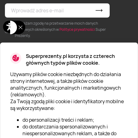
* Wyrażam zgodę na przetwarzanie moich danych
osobowych określonych w
Polityce prywatności
Super
Prezenty.
Superprezenty.pl korzysta z czterech
głównych typów plików cookie.
Używamy plików cookie niezbędnych do działania
O SUPERPREZENTY
strony internetowej, a także plików cookie
analitycznych, funkcjonalnych i marketingowych
O nas
(reklamowych).
Aktualności
Za Twoją zgodą pliki cookie i identyfikatory mobilne
są wykorzystywane:
Kariera w Super Prezentach
do personalizacji treści i reklam;
Blog
do dostarczania spersonalizowanych i
Dla firm
niespersonalizowanych reklam, a także do