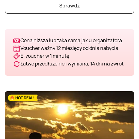
Sprawdź
Weekend w SPA
Masaż klasyczny
Pojazdy specjalne
Fitness
Kurs żeglarski
Mazury
Masaż pleców
Jazda po torze
Sporty zimowe
Kurs motorowodny
Cena niższa lub taka sama jak u organizatora
Masaż sportowy
Jazda czołgiem
Wspinaczka
SUP
Voucher ważny 12 miesięcy od dnia nabycia
E-voucher w 1 minutę
Łatwe przedłużenie i wymiana, 14 dni na zwrot
Masaż Shiatsu
Pojazdy militarne
Tenis
Masaż Antycellulitowy
Masaż całego ciała
Masaż czekoladą