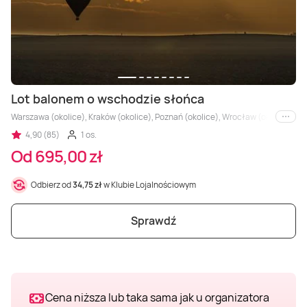
Masaż Karku
Masaż orientalny
Lot balonem o wschodzie słońca
Warszawa (okolice), Kraków (okolice), Poznań (okolice), Wrocław (okolice), Łódź
i inne
4,90 (85)
1 os.
Od 695,00 zł
Odbierz od
34,75 zł
w Klubie Lojalnościowym
Sprawdź
Cena niższa lub taka sama jak u organizatora