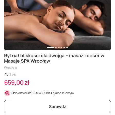
Rytuał bliskości dla dwojga – masaż i deser w
Masaje SPA Wrocław
Wrocław
2 os.
659,00 zł
Odbierz od
32,95 zł
w Klubie Lojalnościowym
Sprawdź