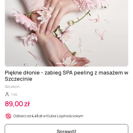
Piękne dłonie - zabieg SPA peeling z masażem w
Szczecinie
Szczecin
1 os.
89,00 zł
Odbierz od
4,45 zł
w Klubie Lojalnościowym
Sprawdź