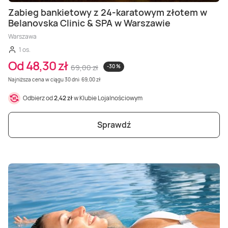
Zabieg bankietowy z 24-karatowym złotem w
Belanovska Clinic & SPA w Warszawie
Warszawa
1 os.
Od 48,30 zł
69,00 zł
-30 %
Najniższa cena w ciągu 30 dni: 69,00 zł
Odbierz od
2,42 zł
w Klubie Lojalnościowym
Sprawdź