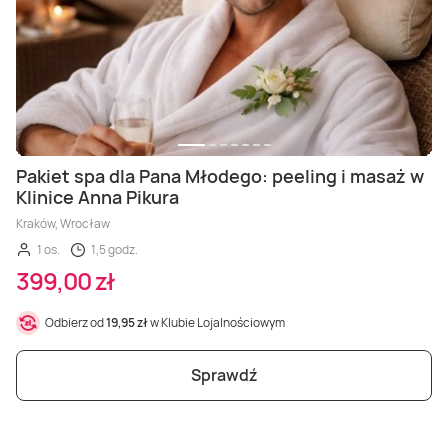
Pakiet spa dla Pana Młodego: peeling i masaż w
Klinice Anna Pikura
Kraków, Wrocław
1 os.
1,5 godz.
399,00 zł
Odbierz od
19,95 zł
w Klubie Lojalnościowym
Sprawdź