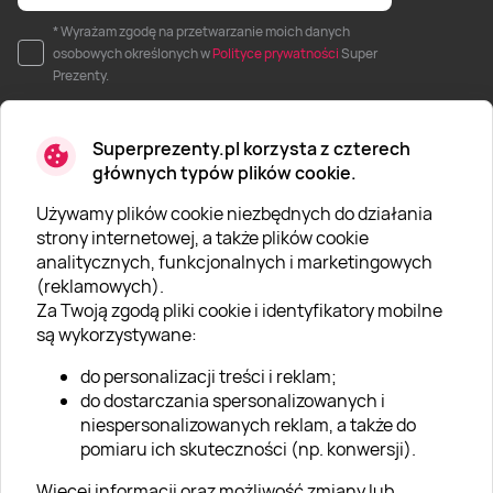
* Wyrażam zgodę na przetwarzanie moich danych
osobowych określonych w
Polityce prywatności
Super
Prezenty.
Superprezenty.pl korzysta z czterech
głównych typów plików cookie.
Używamy plików cookie niezbędnych do działania
O SUPERPREZENTY
strony internetowej, a także plików cookie
analitycznych, funkcjonalnych i marketingowych
O nas
(reklamowych).
Aktualności
Za Twoją zgodą pliki cookie i identyfikatory mobilne
są wykorzystywane:
Kariera w Super Prezentach
do personalizacji treści i reklam;
Blog
do dostarczania spersonalizowanych i
Dla firm
niespersonalizowanych reklam, a także do
pomiaru ich skuteczności (np. konwersji).
Klub Lojalnościowy
Więcej informacji oraz możliwość zmiany lub