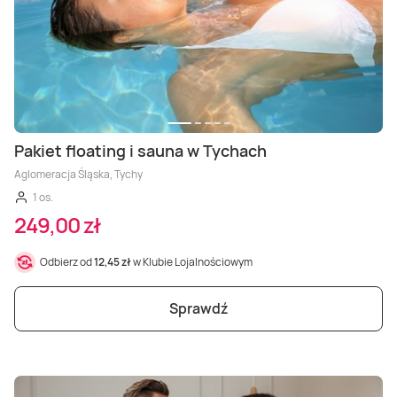
Pakiet floating i sauna w Tychach
Aglomeracja Śląska, Tychy
1 os.
249,00 zł
Odbierz od
12,45 zł
w Klubie Lojalnościowym
Sprawdź