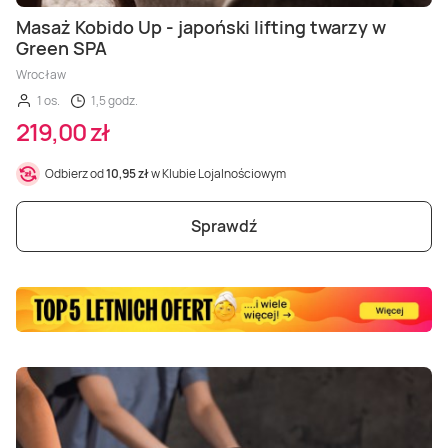
Masaż Karku
Masaż Kobido Up - japoński lifting twarzy w
Green SPA
Masaż orientalny
Wrocław
1 os.
1,5 godz.
219,00 zł
Odbierz od
10,95 zł
w Klubie Lojalnościowym
Sprawdź