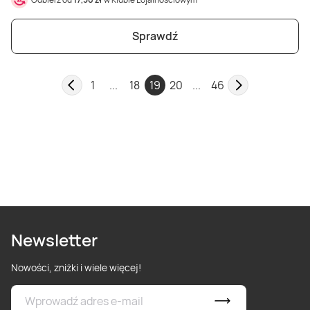
Sprawdź
1
...
18
19
20
...
46
Newsletter
Nowości, zniżki i wiele więcej!