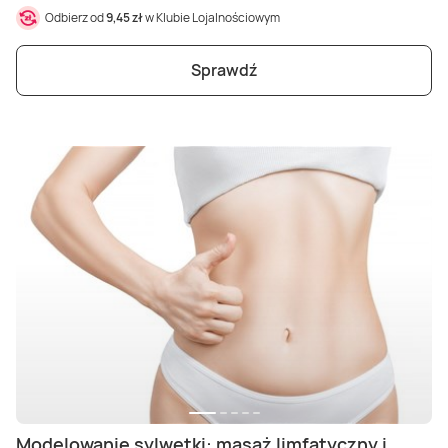
Odbierz od
9,45 zł
w Klubie Lojalnościowym
Sprawdź
Modelowanie sylwetki: masaż limfatyczny i