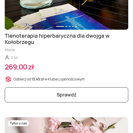
Tlenoterapia hiperbaryczna dla dwojga w
Kołobrzegu
Morze
2 os.
269,00 zł
Odbierz od
13,45 zł
w Klubie Lojalnościowym
Sprawdź
Tylko u nas