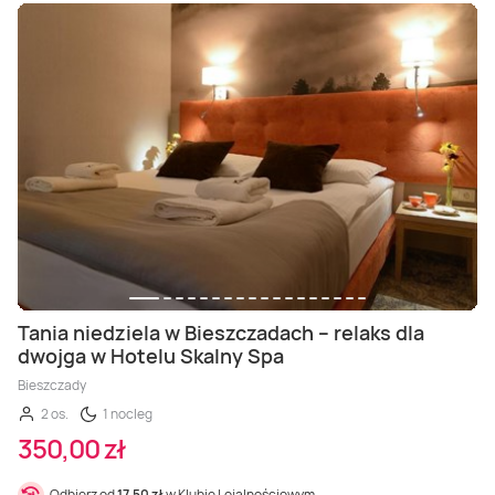
Tania niedziela w Bieszczadach – relaks dla
dwojga w Hotelu Skalny Spa
Bieszczady
2 os.
1 nocleg
350,00 zł
Odbierz od
17,50 zł
w Klubie Lojalnościowym