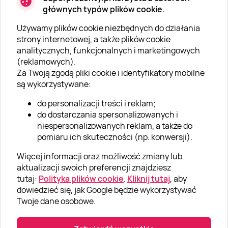
głównych typów plików cookie.
Używamy plików cookie niezbędnych do działania
O SUPERPREZENTY
strony internetowej, a także plików cookie
analitycznych, funkcjonalnych i marketingowych
O nas
(reklamowych).
Aktualności
Za Twoją zgodą pliki cookie i identyfikatory mobilne
są wykorzystywane:
Kariera w Super Prezentach
do personalizacji treści i reklam;
Blog
do dostarczania spersonalizowanych i
Dla firm
niespersonalizowanych reklam, a także do
pomiaru ich skuteczności (np. konwersji).
Klub Lojalnościowy
Więcej informacji oraz możliwość zmiany lub
Dodaj recenzję
aktualizacji swoich preferencji znajdziesz
tutaj:
Polityka plików cookie
.
Kliknij tutaj
, aby
dowiedzieć się, jak Google będzie wykorzystywać
Informacje
Twoje dane osobowe.
GRUPA „SUPER PREZENTY“