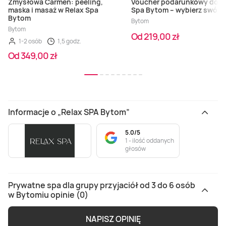
Zmysłowa Carmen: peeling,
Voucher podarunkowy do R
maska i masaż w Relax Spa
Spa Bytom – wybierz swój r
Bytom
Bytom
Bytom
Od 219,00 zł
1-2 osób
1,5 godz.
Od 349,00 zł
Informacje o „Relax SPA Bytom”
5.0/5
1 - ilość oddanych
głosów
Prywatne spa dla grupy przyjaciół od 3 do 6 osób
w Bytomiu opinie (0)
NAPISZ OPINIĘ