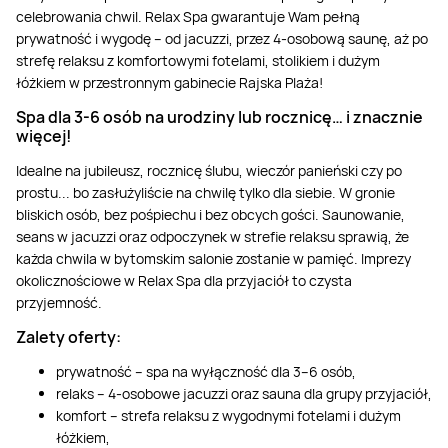
celebrowania chwil. Relax Spa gwarantuje Wam pełną
prywatność i wygodę – od jacuzzi, przez 4-osobową saunę, aż po
strefę relaksu z komfortowymi fotelami, stolikiem i dużym
łóżkiem w przestronnym gabinecie Rajska Plaża!
Spa dla 3-6 osób na urodziny lub rocznicę… i znacznie
więcej!
Idealne na jubileusz, rocznicę ślubu, wieczór panieński czy po
prostu... bo zasłużyliście na chwilę tylko dla siebie. W gronie
bliskich osób, bez pośpiechu i bez obcych gości. Saunowanie,
seans w jacuzzi oraz odpoczynek w strefie relaksu sprawią, że
każda chwila w bytomskim salonie zostanie w pamięć. Imprezy
okolicznościowe w Relax Spa dla przyjaciół to czysta
przyjemność.
Zalety oferty:
prywatność – spa na wyłączność dla 3–6 osób,
relaks – 4-osobowe jacuzzi oraz sauna dla grupy przyjaciół,
komfort – strefa relaksu z wygodnymi fotelami i dużym
łóżkiem,