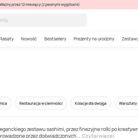
Ważny przez 12 miesięcy (z pewnymi wyjątkami)
Rabaty
Nowość
Bestsellery
Prezenty na urodziny
Zestaw
nica
Restauracja w ciemności
Kolacje dla dwojga
Warsztaty 
eganckiego zestawu sashimi, przez finezyjne rolki po kreatywn
i prowadzone przez doświadczonych
...
Czytaj więcej