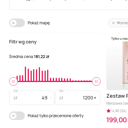
Pokaż mapę
Wyczy
Tylko u nas
Filtr wg ceny
Średnia cena
181,22 zł
Od
Do
Zestaw 
zł
zł
Warszawa (oko
4,90 (24)
Pokaż tylko przecenione oferty
199,00 