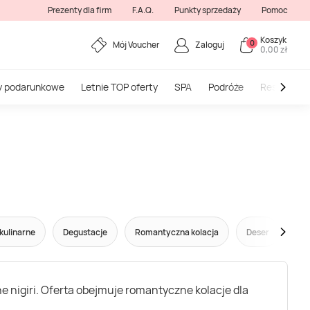
Prezenty dla firm
F.A.Q.
Punkty sprzedaży
Pomoc
Koszyk
0
Mój Voucher
Zaloguj
0,00 zł
y podarunkowe
Letnie TOP oferty
SPA
Podróże
Restauracj
kulinarne
Degustacje
Romantyczna kolacja
Deser
Śni
e nigiri. Oferta obejmuje romantyczne kolacje dla