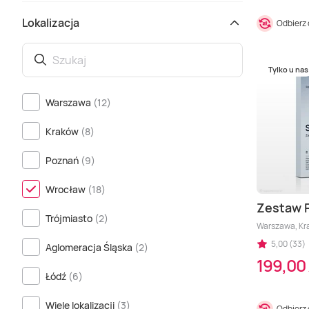
Lokalizacja
Odbierz
Tylko u nas
Warszawa
(12)
Kraków
(8)
Poznań
(9)
Wrocław
(18)
Zestaw 
Trójmiasto
(2)
Warszawa, Krak
5,00 (33)
Aglomeracja Śląska
(2)
199,00 
Łódź
(6)
Wiele lokalizacji
(3)
Odbierz