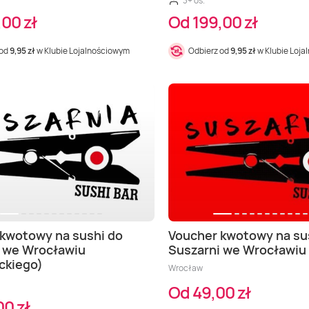
3+ os.
00 zł
Od 199,00 zł
 od
9,95 zł
w Klubie Lojalnościowym
Odbierz od
9,95 zł
w Klubie Loj
kwotowy na sushi do
Voucher kwotowy na su
i we Wrocławiu
Suszarni we Wrocławiu
ckiego)
Wrocław
Od 49,00 zł
0 zł