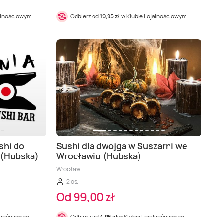
alnościowym
Odbierz od
19,95 zł
w Klubie Lojalnościowym
shi do
Sushi dla dwojga w Suszarni we
 (Hubska)
Wrocławiu (Hubska)
a, Katowice, Koszalin, Lublin, Mielno, Sopot, Zielona Góra
Wrocław
2 os.
Od 99,00 zł
alnościowym
Odbierz od
4,95 zł
w Klubie Lojalnościowym