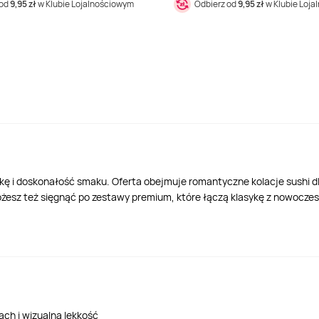
 od
9,95 zł
w Klubie Lojalnościowym
Odbierz od
9,95 zł
w Klubie Loj
tykę i doskonałość smaku. Oferta obejmuje romantyczne kolacje sushi d
esz też sięgnąć po zestawy premium, które łączą klasykę z nowoczesno
ch i wizualną lekkość