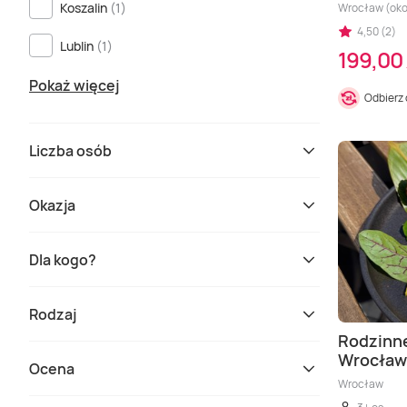
Koszalin
(1)
Wrocław (oko
4,50 (2)
Lublin
(1)
199,00 
Pokaż więcej
Odbierz
Liczba osób
Okazja
Dla kogo?
Rodzaj
Rodzinne
Wrocław
Ocena
Wrocław