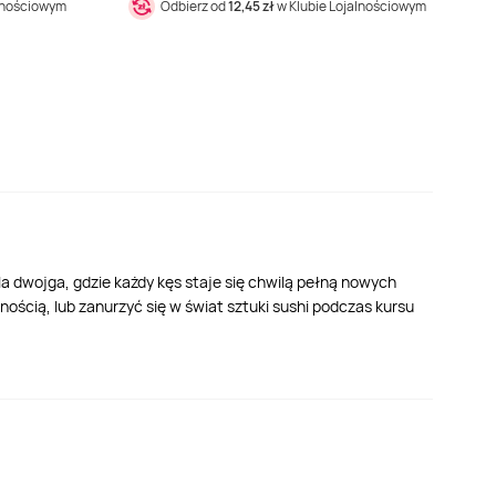
alnościowym
Odbierz od
12,45 zł
w Klubie Lojalnościowym
la dwojga, gdzie każdy kęs staje się chwilą pełną nowych
ścią, lub zanurzyć się w świat sztuki sushi podczas kursu