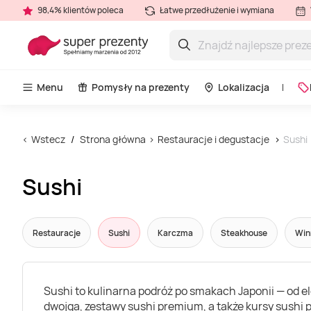
98,4% klientów poleca
Łatwe przedłużenie i wymiana
Menu
Pomysły na prezenty
Lokalizacja
Wstecz
Strona główna
Restauracje i degustacje
Sushi
Sushi
Restauracje
Sushi
Karczma
Steakhouse
Win
Sushi to kulinarna podróż po smakach Japonii — od el
dwojga, zestawy sushi premium, a także kursy sush