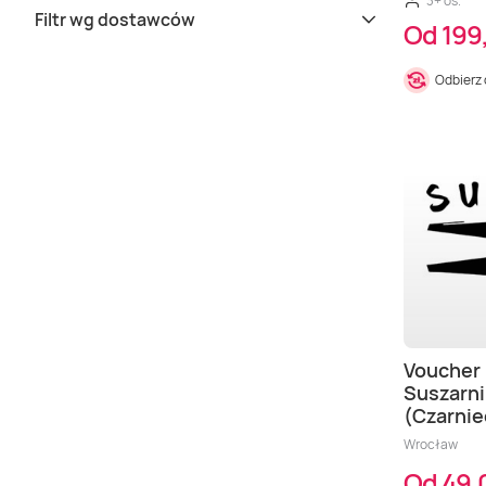
3+ os.
Filtr wg dostawców
Od 199,
Odbierz
Voucher 
Suszarn
(Czarnie
Wrocław
Od 49,0