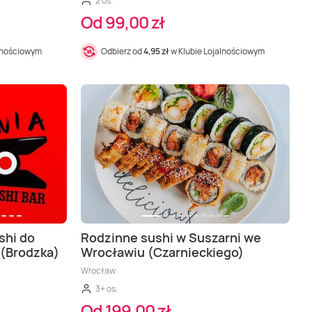
2 os.
Od 99,00 zł
alnościowym
Odbierz od
4,95 zł
w Klubie Lojalnościowym
shi do
Rodzinne sushi w Suszarni we
 (Brodzka)
Wrocławiu (Czarnieckiego)
Wrocław
3+ os.
Od 199,00 zł