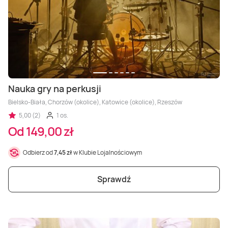
Nauka gry na perkusji
Bielsko-Biała, Chorzów (okolice), Katowice (okolice), Rzeszów
5,00 (2)
1 os.
Od 149,00 zł
Odbierz od
7,45 zł
w Klubie Lojalnościowym
Sprawdź