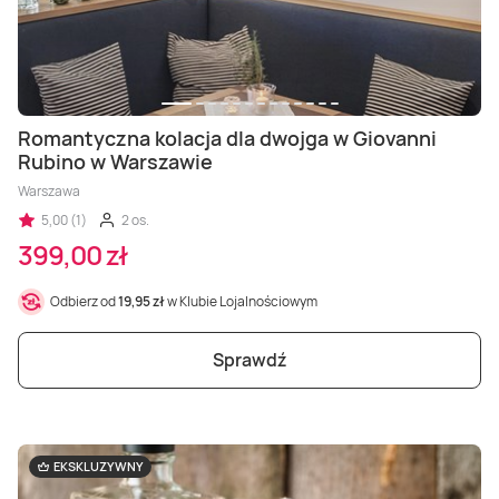
Romantyczna kolacja dla dwojga w Giovanni
Rubino w Warszawie
Warszawa
5,00 (1)
2 os.
399,00 zł
Odbierz od
19,95 zł
w Klubie Lojalnościowym
Sprawdź
EKSKLUZYWNY