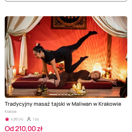
Tradycyjny masaż tajski w Maliwan w Krakowie
Kraków
4,80 (4)
1 os.
Od 210,00 zł