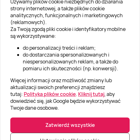
Używamy plików cookie niezbędnych do działania
O SUPERPREZENTY
strony internetowej, a także plików cookie
analitycznych, funkcjonalnych i marketingowych
O nas
(reklamowych).
Aktualności
Za Twoją zgodą pliki cookie i identyfikatory mobilne
są wykorzystywane:
Kariera w Super Prezentach
do personalizacji treści i reklam;
Blog
do dostarczania spersonalizowanych i
Dla firm
niespersonalizowanych reklam, a także do
pomiaru ich skuteczności (np. konwersji).
Klub Lojalnościowy
Więcej informacji oraz możliwość zmiany lub
Dodaj recenzję
aktualizacji swoich preferencji znajdziesz
tutaj:
Polityka plików cookie
.
Kliknij tutaj
, aby
dowiedzieć się, jak Google będzie wykorzystywać
Informacje
Twoje dane osobowe.
GRUPA „SUPER PREZENTY“
Zatwierdź wszystkie