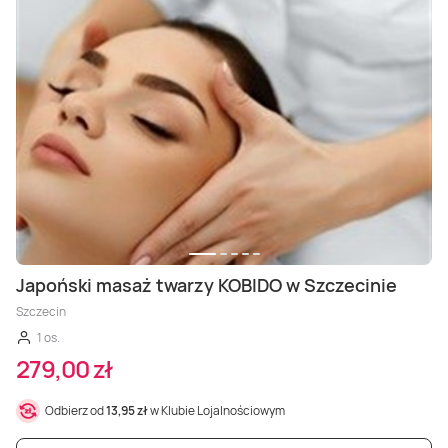
Japoński masaż twarzy KOBIDO w Szczecinie
Szczecin
1 os.
279,00 zł
Odbierz od
13,95 zł
w Klubie Lojalnościowym