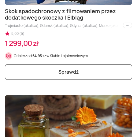
Skok spadochronowy z filmowaniem przez
dodatkowego skoczka | Elbląg
Trójmiasto (okolice), Gdańsk (okolice), Gdynia (okolice), Morze (okolice), Sopot
i inne
5,00 (5)
1 299,00 zł
Odbierz od
64,95 zł
w Klubie Lojalnościowym
Sprawdź