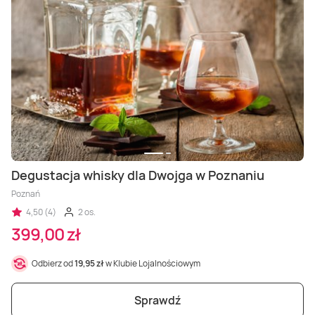
Degustacja whisky dla Dwojga w Poznaniu
Poznań
4,50 (4)
2 os.
399,00 zł
Odbierz od
19,95 zł
w Klubie Lojalnościowym
Sprawdź