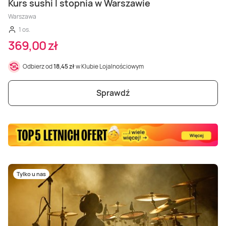
Masaż Karku
Kurs sushi I stopnia w Warszawie
Warszawa
1 os.
Masaż orientalny
369,00 zł
Odbierz od
18,45 zł
w Klubie Lojalnościowym
Sprawdź
Tylko u nas