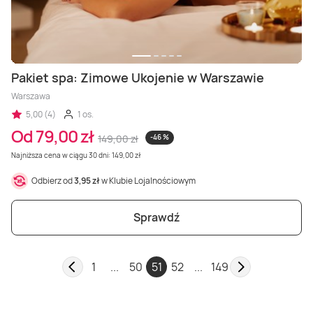
Pakiet spa: Zimowe Ukojenie w Warszawie
Warszawa
5,00 (4)
1 os.
Od 79,00 zł
149,00 zł
-46 %
Najniższa cena w ciągu 30 dni: 149,00 zł
Odbierz od
3,95 zł
w Klubie Lojalnościowym
Sprawdź
1
...
50
51
52
...
149