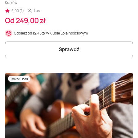
Kraków
5,00 (1)
1 os.
Od 249,00 zł
Odbierz od
12,45 zł
w Klubie Lojalnościowym
Sprawdź
Tylko u nas