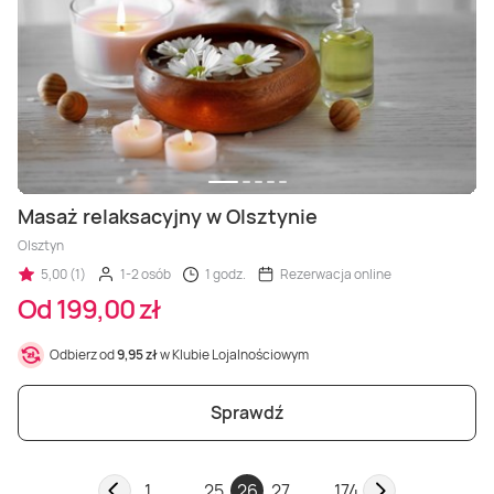
Masaż relaksacyjny w Olsztynie
Olsztyn
5,00 (1)
1-2 osób
1 godz.
Rezerwacja online
Od 199,00 zł
Odbierz od
9,95 zł
w Klubie Lojalnościowym
Sprawdź
1
...
25
26
27
...
174