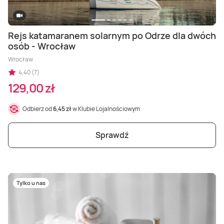
Rejs katamaranem solarnym po Odrze dla dwóch
osób - Wrocław
Wrocław
4,40 (7)
129,00 zł
Odbierz od
6,45 zł
w Klubie Lojalnościowym
Sprawdź
Tylko u nas