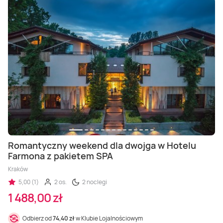
Romantyczny weekend dla dwojga w Hotelu
Farmona z pakietem SPA
Kraków
5,00 (1)
2 os.
2 noclegi
1 488,00 zł
Odbierz od
74,40 zł
w Klubie Lojalnościowym