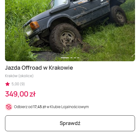
Jazda Offroad w Krakowie
Kraków (okolice)
5,00 (9)
349,00 zł
Odbierz od
17,45 zł
w Klubie Lojalnościowym
Sprawdź