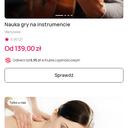
Nauka gry na instrumencie
Warszawa
5,00 (2)
Od 139,00 zł
Odbierz od
6,95 zł
w Klubie Lojalnościowym
Sprawdź
Tylko u nas