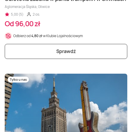
Aglomeracja Śląska, Gliwice
5,00 (5)
2 os.
Od 96,00 zł
Odbierz od
4,80 zł
w Klubie Lojalnościowym
Sprawdź
Tylko u nas