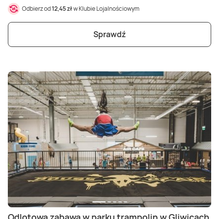
Odbierz od
12,45 zł
w Klubie Lojalnościowym
Sprawdź
Odlotowa zabawa w parku trampolin w Gliwicach