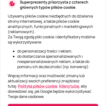
Superprezenty.pl korzysta z czterech
głównych typów plików cookie.
Używamy plików cookie niezbędnych do działania
O SUPERPREZENTY
strony internetowej, a także plików cookie
analitycznych, funkcjonalnych i marketingowych
O nas
(reklamowych).
Aktualności
Za Twoją zgodą pliki cookie i identyfikatory mobilne
są wykorzystywane:
Kariera w Super Prezentach
do personalizacji treści i reklam;
Blog
do dostarczania spersonalizowanych i
Dla firm
niespersonalizowanych reklam, a także do
pomiaru ich skuteczności (np. konwersji).
Klub Lojalnościowy
Więcej informacji oraz możliwość zmiany lub
Dodaj recenzję
aktualizacji swoich preferencji znajdziesz
tutaj:
Polityka plików cookie
.
Kliknij tutaj
, aby
dowiedzieć się, jak Google będzie wykorzystywać
Informacje
Twoje dane osobowe.