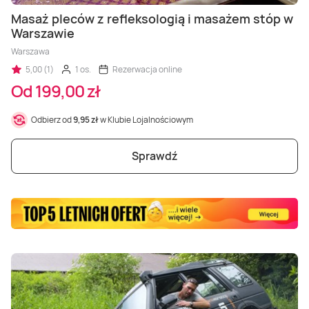
Masaż Karku
Masaż pleców z refleksologią i masażem stóp w
Warszawie
Masaż orientalny
Warszawa
5,00 (1)
1 os.
Rezerwacja online
Od 199,00 zł
Odbierz od
9,95 zł
w Klubie Lojalnościowym
Sprawdź