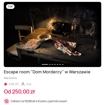
TOP
Escape room "Dom Mordercy" w Warszawie
Warszawa
5,00 (3)
2 os.
Od 250,00 zł
Odbierz od
12,50 zł
w Klubie Lojalnościowym