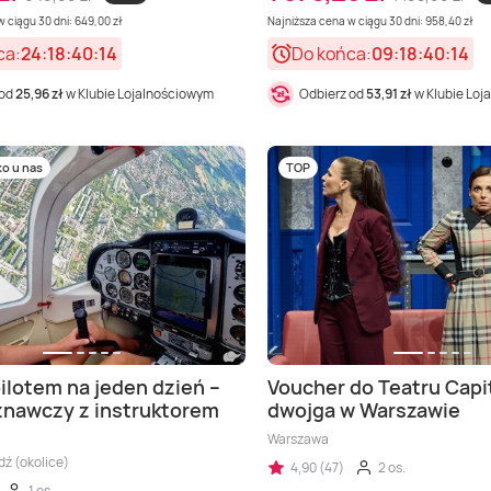
 ciągu 30 dni: 649,00 zł
Najniższa cena w ciągu 30 dni: 958,40 zł
ca:
24:18:40:12
Do końca:
09:18:40:12
 od
25,96 zł
w Klubie Lojalnościowym
Odbierz od
53,91 zł
w Klubie Loj
ko u nas
TOP
ilotem na jeden dzień –
Voucher do Teatru Capit
znawczy z instruktorem
dwojga w Warszawie
Warszawa
ź (okolice)
4,90 (47)
2 os.
1 os.