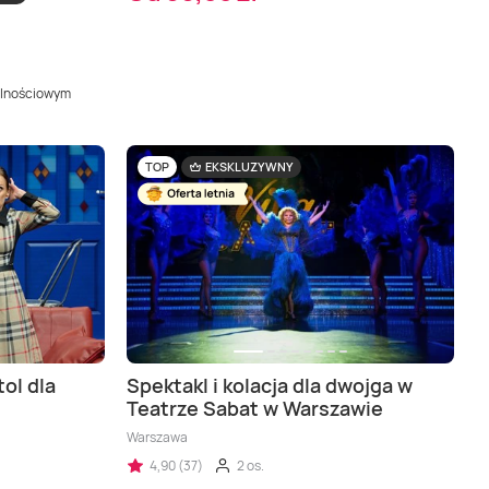
alnościowym
TOP
EKSKLUZYWNY
ol dla
Spektakl i kolacja dla dwojga w
Teatrze Sabat w Warszawie
Warszawa
4,90 (37)
2 os.