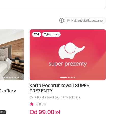
Najczęściej kupowane
TOP
Tylko u nas
Karta Podarunkowa | SUPER
zaflary
PREZENTY
 Opole (okolice), Zakopane (okolice)
Cała Polska (okolice), Litwa (okolice)
5,00 (8)
Od 99,00 zł
10 %