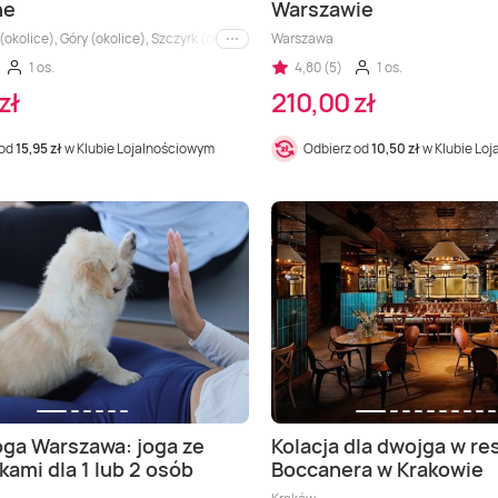
ne
Warszawie
(okolice), Góry (okolice), Szczyrk (okolice)
Warszawa
i inne
1 os.
4,80 (5)
1 os.
zł
210,00 zł
 od
15,95 zł
w Klubie Lojalnościowym
Odbierz od
10,50 zł
w Klubie Lo
ga Warszawa: joga ze
Kolacja dla dwojga w re
kami dla 1 lub 2 osób
Boccanera w Krakowie