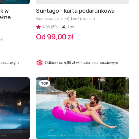
k w
Suntago - karta podarunkowa
ełne
Warszawa (okolice), Łódź (okolice)
4,90 (89)
1 os.
Od 99,00 zł
eń
alnościowym
Odbierz od
4,95 zł
w Klubie Lojalnościowym
TOP