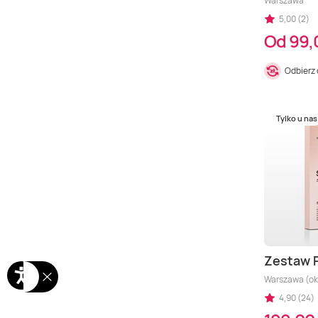
Warszawa
5,00 (2)
Od 99,
Odbierz
Tylko u nas
Zestaw 
Warszawa (oko
4,90 (24)