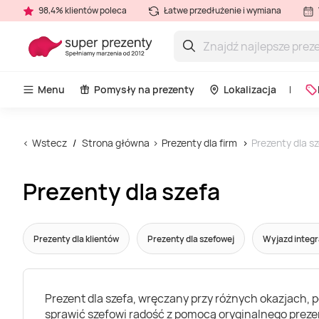
98,4% klientów poleca
Łatwe przedłużenie i wymiana
Menu
Pomysły na prezenty
Lokalizacja
Wstecz
Strona główna
Prezenty dla firm
Prezenty dla s
Prezenty dla szefa
Prezenty dla klientów
Prezenty dla szefowej
Wyjazd integ
Prezent dla szefa, wręczany przy różnych okazjach, 
sprawić szefowi radość z pomocą oryginalnego prezen