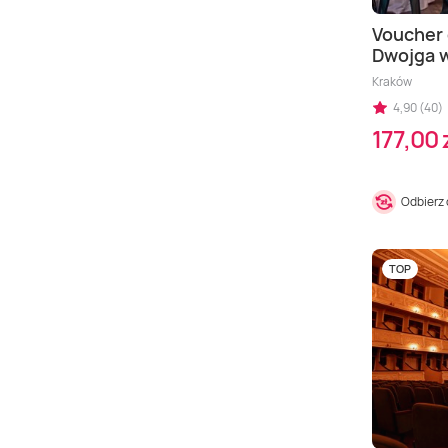
Voucher 
Dwojga 
Kraków
4,90 (40)
177,00 
Odbierz
TOP