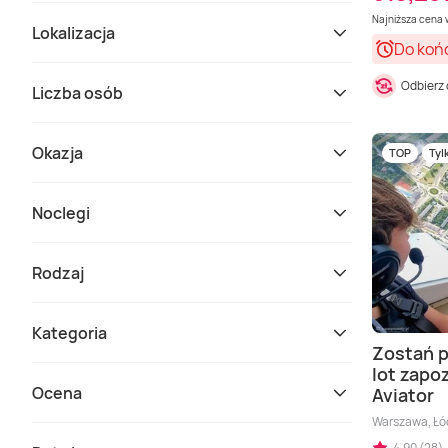
Najniższa cena w
Lokalizacja
Do koń
Odbierz
Liczba osób
Okazja
TOP
Tyl
Noclegi
Rodzaj
Kategoria
Zostań p
lot zapo
Ocena
Aviator
Warszawa, Łód
4,90 (28)