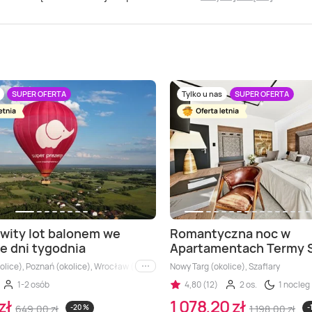
SUPER OFERTA
Tylko u nas
SUPER OFERTA
wity lot balonem we
Romantyczna noc w
e dni tygodnia
Apartamentach Termy S
lice), Poznań (okolice), Wrocław (okolice), Białystok (okolice), Leszno (okolice),
Nowy Targ (okolice), Szaflary
i inne
1-2 osób
4,80 (12)
2 os.
1 nocleg
zł
1 078,20 zł
649,00 zł
-20 %
1 198,00 zł
-