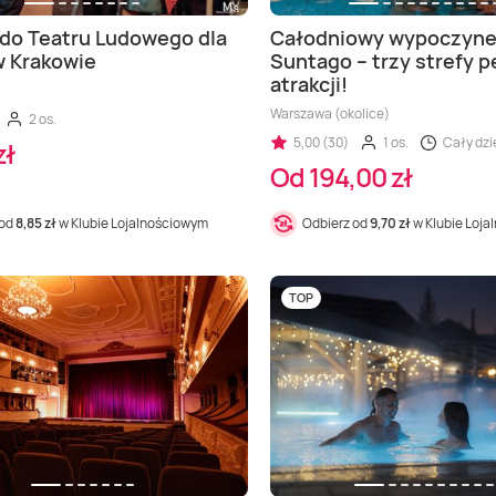
do Teatru Ludowego dla
Całodniowy wypoczyne
w Krakowie
Suntago – trzy strefy p
atrakcji!
Warszawa (okolice)
2 os.
5,00 (30)
1 os.
Cały dzi
zł
Od 194,00 zł
 od
8,85 zł
w Klubie Lojalnościowym
Odbierz od
9,70 zł
w Klubie Loj
TOP