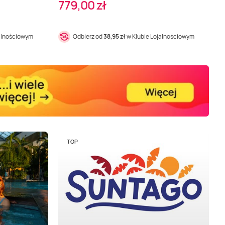
779,00 zł
jalnościowym
Odbierz od
38,95 zł
w Klubie Lojalnościowym
TOP