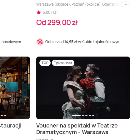
Warszawa (okolice), Poznań (okolice), Gdańsk (okolice), Kat
i inne
5,00 (13)
Od 299,00 zł
jalnościowym
Odbierz od
14,95 zł
w Klubie Lojalnościowym
TOP
Tylko u nas
stauracji
Voucher na spektakl w Teatrze
Dramatycznym - Warszawa