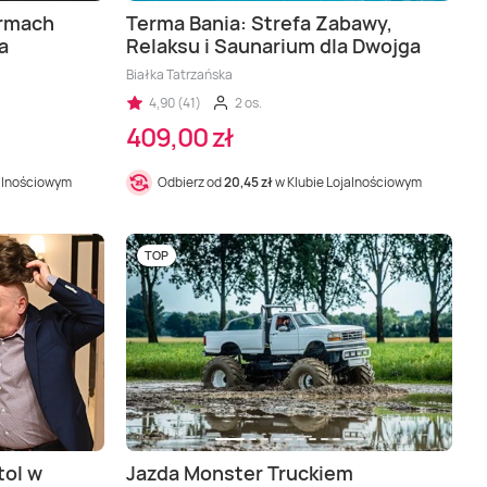
ermach
Terma Bania: Strefa Zabawy,
a
Relaksu i Saunarium dla Dwojga
Białka Tatrzańska
4,90 (41)
2 os.
409,00 zł
jalnościowym
Odbierz od
20,45 zł
w Klubie Lojalnościowym
TOP
tol w
Jazda Monster Truckiem