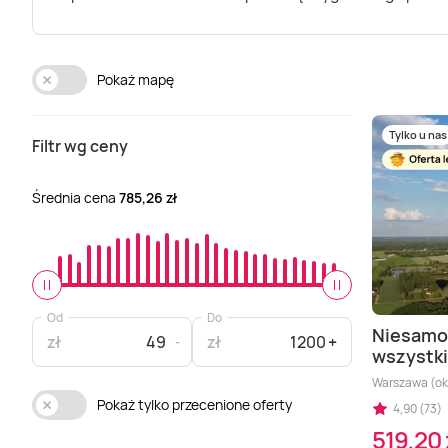
Pokaż mapę
Tylko u nas
Filtr wg ceny
Średnia cena
785,26 zł
Od
Do
Niesamo
zł
zł
wszystki
Warszawa (oko
Pokaż tylko przecenione oferty
4,90 (73)
519,20 