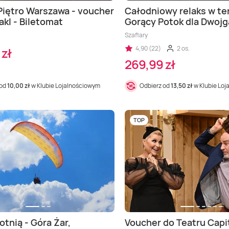
 Piętro Warszawa - voucher
Całodniowy relaks w t
akl - Biletomat
Gorący Potok dla Dwojg
Szaflary
4,90 (22)
2 os.
 zł
269,99 zł
 od
10,00 zł
w Klubie Lojalnościowym
Odbierz od
13,50 zł
w Klubie Lo
TOP
otnią - Góra Żar,
Voucher do Teatru Capi