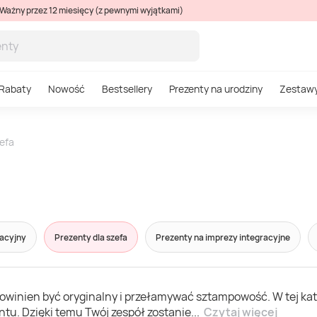
Ważny przez 12 miesięcy (z pewnymi wyjątkami)
Rabaty
Nowość
Bestsellery
Prezenty na urodziny
Zestaw
zefa
racyjny
Prezenty dla szefa
Prezenty na imprezy integracyjne
powinien być oryginalny i przełamywać sztampowość. W tej ka
tu. Dzięki temu Twój zespół zostanie
...
Czytaj więcej