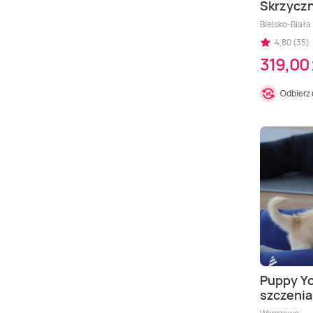
Skrzycz
Bielsko-Biała 
4,80 (35)
319,00 
Odbierz
Puppy Yo
szczenia