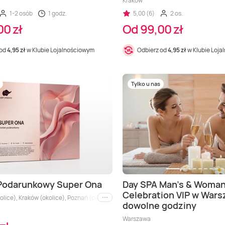
Kraków
1-2 osób
1 godz.
5,00 (6)
2 os.
00 zł
Od 99,00 zł
 od
4,95 zł
w Klubie Lojalnościowym
Odbierz od
4,95 zł
w Klubie Loj
Tylko u nas
Podarunkowy Super Ona
Day SPA Man’s & Woman
Celebration VIP w Wars
lice), Kraków (okolice), Poznań (okolice), Wrocław (okolice), Aglomeracja Śląska,
i inne
dowolne godziny
Warszawa