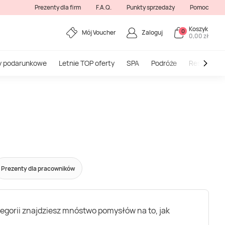
Prezenty dla firm
F.A.Q.
Punkty sprzedaży
Pomoc
Koszyk
0
Mój Voucher
Zaloguj
0,00 zł
y podarunkowe
Letnie TOP oferty
SPA
Podróże
Restauracj
Prezenty dla pracowników
tegorii znajdziesz mnóstwo pomysłów na to, jak