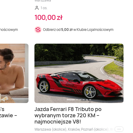
Warszawa
1 os.
100,00 zł
alnościowym
Odbierz od
5,00 zł
w Klubie Lojalnościowym
’s
Jazda Ferrari F8 Tributo po
zawie –
wybranym torze 720 KM –
 Łódź (okolice), Bydgoszcz (okolice), Gdańsk (okolice), Gdynia (okolice), Gliwice 
najmocniejsze V8!
Warszawa (okolice), Kraków, Poznań (okolice), Wrocław, Łódź
i inne