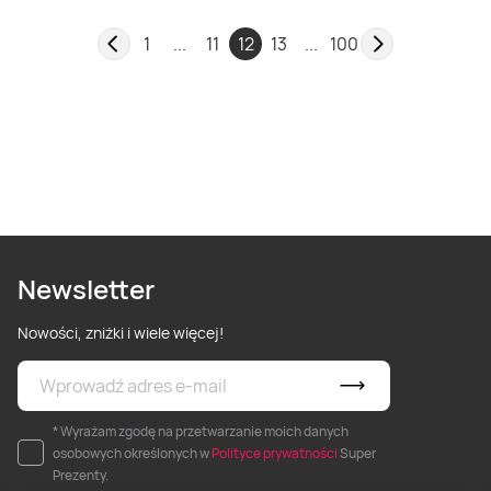
1
...
11
12
13
...
100
Newsletter
Nowości, zniżki i wiele więcej!
* Wyrażam zgodę na przetwarzanie moich danych
osobowych określonych w
Polityce prywatności
Super
Prezenty.