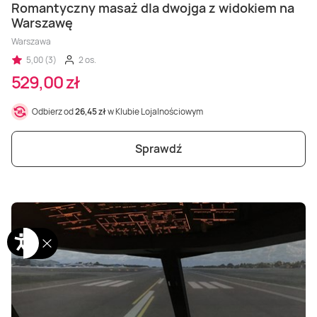
Romantyczny masaż dla dwojga z widokiem na
Warszawę
Warszawa
5,00 (3)
2 os.
529,00 zł
Odbierz od
26,45 zł
w Klubie Lojalnościowym
Sprawdź