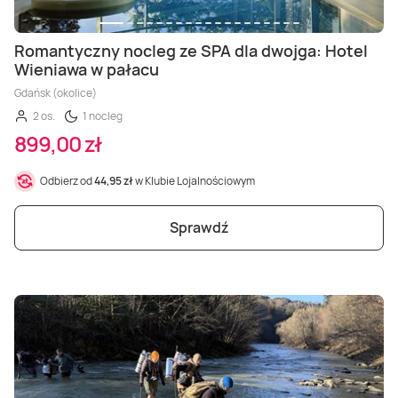
Romantyczny nocleg ze SPA dla dwojga: Hotel
Wieniawa w pałacu
Gdańsk (okolice)
2 os.
1 nocleg
899,00 zł
Odbierz od
44,95 zł
w Klubie Lojalnościowym
Sprawdź