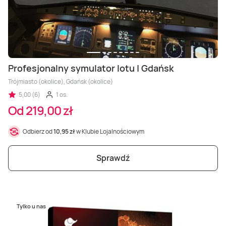
Profesjonalny symulator lotu | Gdańsk
Trójmiasto (okolice), Gdańsk (okolice)
5,00 (6)
1 os.
Od 219,00 zł
Odbierz od
10,95 zł
w Klubie Lojalnościowym
Sprawdź
Tylko u nas