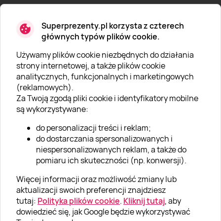
Superprezenty.pl korzysta z czterech
głównych typów plików cookie.
Używamy plików cookie niezbędnych do działania
O SUPERPREZENTY
strony internetowej, a także plików cookie
analitycznych, funkcjonalnych i marketingowych
O nas
(reklamowych).
Aktualności
Za Twoją zgodą pliki cookie i identyfikatory mobilne
są wykorzystywane:
Kariera w Super Prezentach
do personalizacji treści i reklam;
Blog
do dostarczania spersonalizowanych i
Dla firm
niespersonalizowanych reklam, a także do
pomiaru ich skuteczności (np. konwersji).
Klub Lojalnościowy
Więcej informacji oraz możliwość zmiany lub
Dodaj recenzję
aktualizacji swoich preferencji znajdziesz
tutaj:
Polityka plików cookie
.
Kliknij tutaj
, aby
dowiedzieć się, jak Google będzie wykorzystywać
Informacje