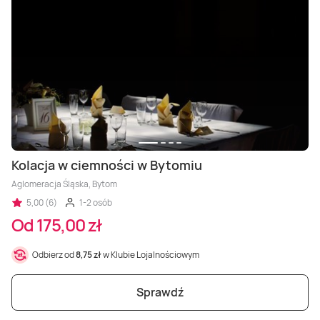
Kolacja w ciemności w Bytomiu
Aglomeracja Śląska, Bytom
5,00 (6)
1-2 osób
Od 175,00 zł
Odbierz od
8,75 zł
w Klubie Lojalnościowym
Sprawdź