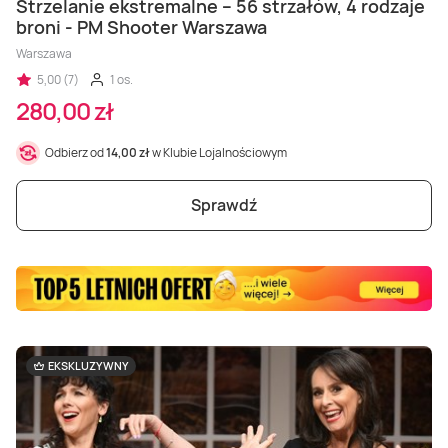
Masaż Karku
Strzelanie ekstremalne – 56 strzałów, 4 rodzaje
broni - PM Shooter Warszawa
Warszawa
Masaż orientalny
5,00 (7)
1 os.
280,00 zł
Odbierz od
14,00 zł
w Klubie Lojalnościowym
Sprawdź
EKSKLUZYWNY