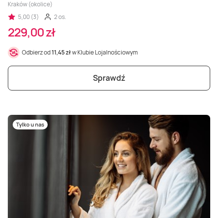
Kraków (okolice)
5,00 (3)
2 os.
229,00 zł
Odbierz od
11,45 zł
w Klubie Lojalnościowym
Sprawdź
Tylko u nas