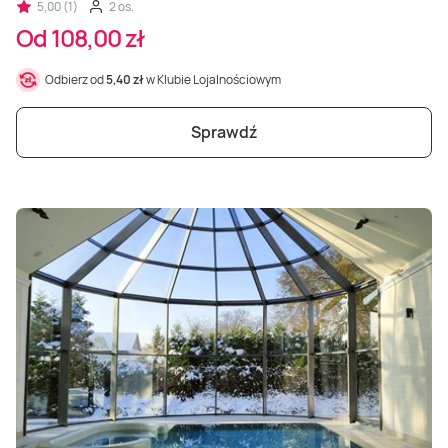
5,00 (1)
2 os.
Od 108,00 zł
Odbierz od
5,40 zł
w Klubie Lojalnościowym
Sprawdź