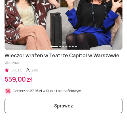
Wieczór wrażeń w Teatrze Capitol w Warszawie
Warszawa
5,00 (3)
2 os.
559,00 zł
Odbierz od
27,95 zł
w Klubie Lojalnościowym
Sprawdź