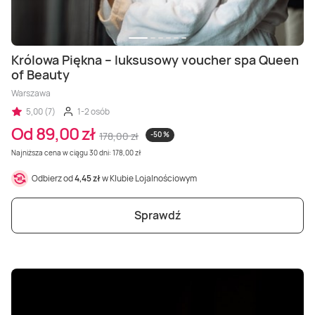
Królowa Piękna – luksusowy voucher spa Queen
of Beauty
Warszawa
5,00 (7)
1-2 osób
Od 89,00 zł
178,00 zł
-50 %
Najniższa cena w ciągu 30 dni: 178,00 zł
Odbierz od
4,45 zł
w Klubie Lojalnościowym
Sprawdź