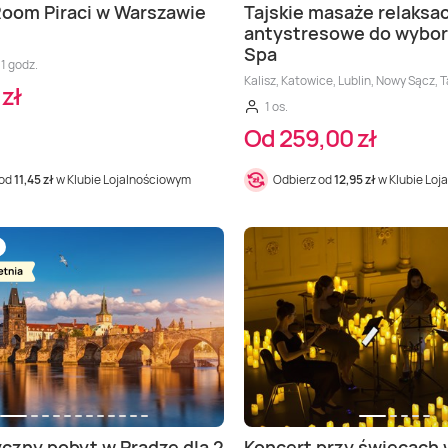
oom Piraci w Warszawie
Tajskie masaże relaksa
antystresowe do wybor
Spa
1 godz.
Kalisz, Katowice, Lublin, Nowy Sącz, 
zł
1 os.
Od 259,00 zł
 od
11,45 zł
w Klubie Lojalnościowym
Odbierz od
12,95 zł
w Klubie Loj
zny pobyt w Pradze dla 2
Koncert przy świecach 