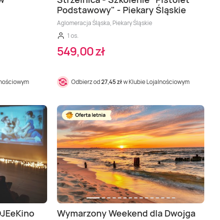
Podstawowy" - Piekary Śląskie
Aglomeracja Śląska, Piekary Śląskie
1 os.
549,00 zł
lnościowym
Odbierz od
27,45 zł
w Klubie Lojalnościowym
OJEeKino
Wymarzony Weekend dla Dwojga