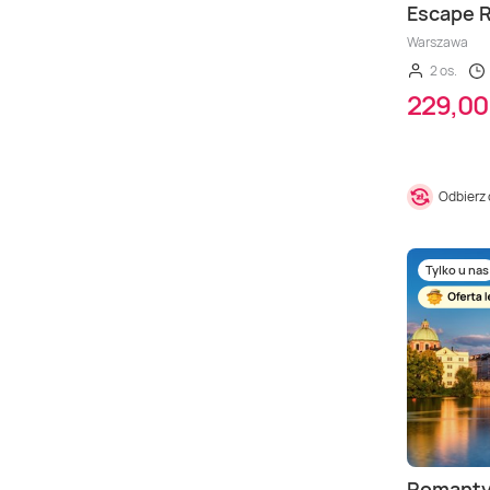
Escape R
Warszawa
2 os.
229,00 
Odbierz
Tylko u nas
Romantyc