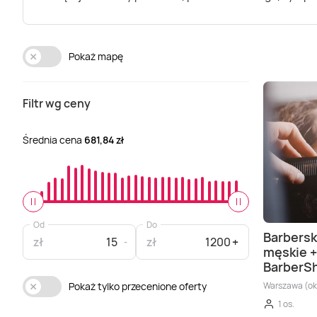
Pokaż mapę
Filtr wg ceny
Średnia cena
681,84 zł
Od
Do
Barbersk
zł
zł
męskie 
BarberS
Warszawa (oko
Pokaż tylko przecenione oferty
1 os.