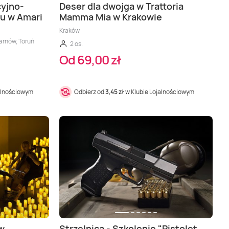
cyjno-
Deser dla dwojga w Trattoria
u w Amari
Mamma Mia w Krakowie
Kraków
Tarnów, Toruń
2 os.
Od 69,00 zł
alnościowym
Odbierz od
3,45 zł
w Klubie Lojalnościowym
w
Strzelnica - Szkolenie "Pistolet