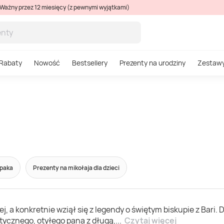
Ważny przez 12 miesięcy (z pewnymi wyjątkami)
Rabaty
Nowość
Bestsellery
Prezenty na urodziny
Zestaw
opaka
Prezenty na mikołaja dla dzieci
ej, a konkretnie wziął się z legendy o świętym biskupie z Bari
atycznego, otyłego pana z długą,
...
Czytaj więcej