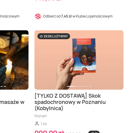
alnościowym
Odbierz od
7,45 zł
w Klubie Lojalnościowym
EKSKLUZYWNY
[TYLKO Z DOSTAWĄ] Skok
 masaże w
spadochronowy w Poznaniu
(Kobylnica)
Poznań
1 os.
990,00 zł