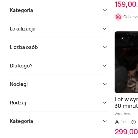
159,00 
Kategoria
Odbierz
Lokalizacja
Liczba osób
Dla kogo?
Noclegi
Lot w sy
Rodzaj
30 minut
Wrocław
Kategoria
1 os.
299,00