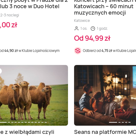
 lub 3 noce w Duo Hotel
Katowicach – 60 minut
muzycznych emocji
2-3 noclegi
Katowice
,00 zł
1 os.
1 godz.
Od 94,99 zł
 od
44,90 zł
w Klubie Lojalnościowym
Odbierz od
4,75 zł
w Klubie Loja
e z wielbłądami czyli
Seans na platformie M