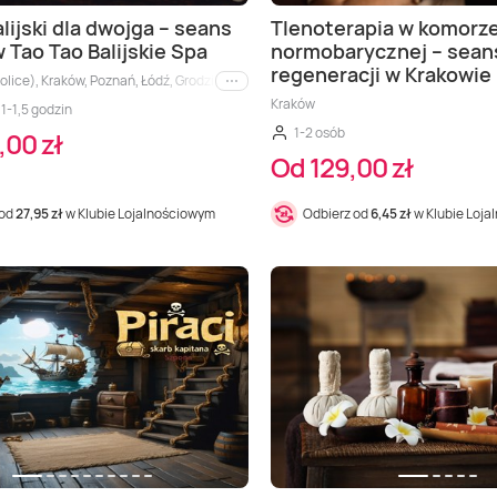
lijski dla dwojga – seans
Tlenoterapia w komorz
w Tao Tao Balijskie Spa
normobarycznej – sean
regeneracji w Krakowie
lice), Kraków, Poznań, Łódź, Grodzisk Mazowiecki, Konin, Płock, Radom, Włocław
i inne
Kraków
1-1,5 godzin
1-2 osób
,00 zł
Od 129,00 zł
 od
27,95 zł
w Klubie Lojalnościowym
Odbierz od
6,45 zł
w Klubie Loj