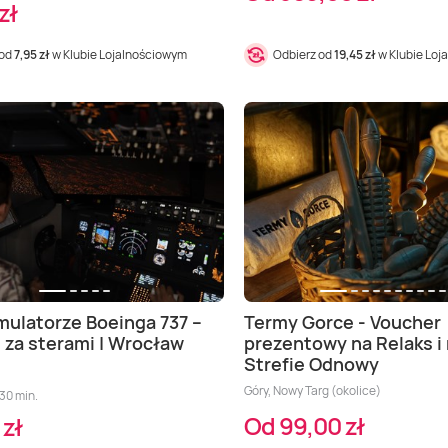
zł
 od
7,95 zł
w Klubie Lojalnościowym
Odbierz od
19,45 zł
w Klubie Loj
mulatorze Boeinga 737 –
Termy Gorce - Voucher
 za sterami | Wrocław
prezentowy na Relaks i
Strefie Odnowy
Góry, Nowy Targ (okolice)
30 min.
Od 99,00 zł
 zł