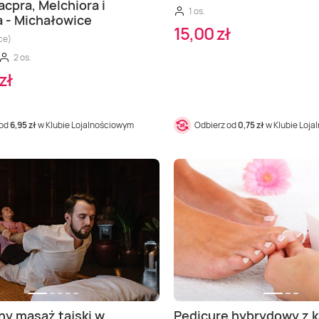
acpra, Melchiora i
1 os.
a - Michałowice
15,00 zł
ce)
2 os.
zł
 od
6,95 zł
w Klubie Lojalnościowym
Odbierz od
0,75 zł
w Klubie Loj
ny masaż tajski w
Pedicure hybrydowy z k