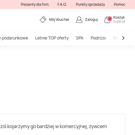
Prezenty dla firm
F.A.Q.
Punkty sprzedaży
Pomoc
Koszyk
0
Mój Voucher
Zaloguj
0,00 zł
y podarunkowe
Letnie TOP oferty
SPA
Podróże
Restauracj
. Dziś kojarzymy go bardziej w komercyjnej, żywcem