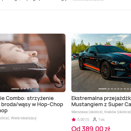
ie Combo: strzyżenie
Ekstremalna przejażdż
+ broda/wąsy w Hop-Chop
Mustangiem z Super Ca
hop
Warszawa (okolice), Kraków (okolice),
lice), Wiele lokalizacji
5,00 (1)
1 os.
Od 389,00 zł