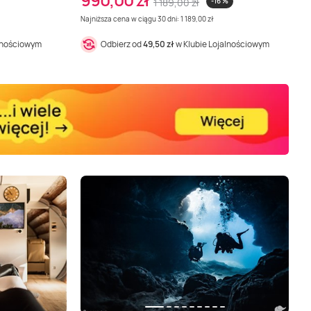
1 189,00 zł
-16 %
Najniższa cena w ciągu 30 dni: 1 189,00 zł
alnościowym
Odbierz od
49,50 zł
w Klubie Lojalnościowym