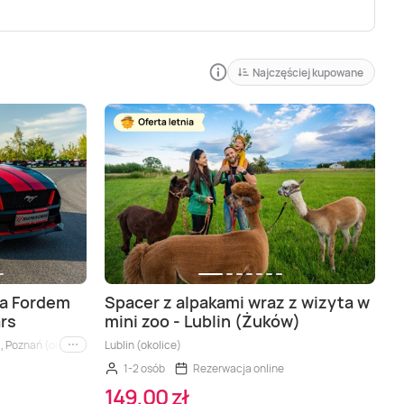
Najczęściej kupowane
ka Fordem
Spacer z alpakami wraz z wizyta w
rs
mini zoo - Lublin (Żuków)
 Poznań (okolice), Wrocław (okolice), Łódź (okolice), Wiele lokalizacji, Bydgoszcz (
Lublin (okolice)
i inne
1-2 osób
Rezerwacja online
149,00 zł