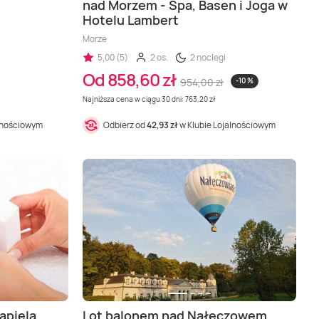
nad Morzem - Spa, Basen i Joga w
Hotelu Lambert
Morze
5,00 (5)
2 os.
2 noclegi
Od 858,60 zł
954,00 zł
-10 %
Najniższa cena w ciągu 30 dni: 763,20 zł
alnościowym
Odbierz od
42,93 zł
w Klubie Lojalnościowym
ąpielą
Lot balonem nad Nałęczowem