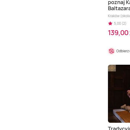
poznaj K
Baltazar
Kraków (okoli
5,00 (2)
139,00 
Odbierz
Tradycyj