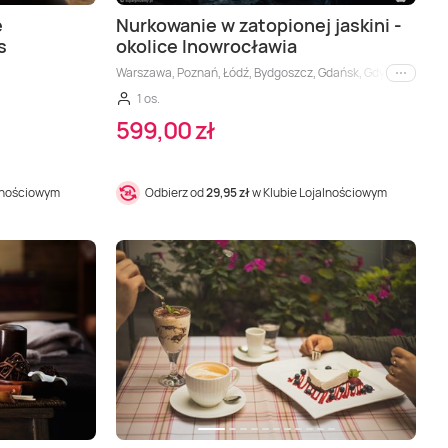
e
Nurkowanie w zatopionej jaskini -
s
okolice Inowrocławia
ek
Warszawa, Poznań, Łódź, Bydgoszcz, Gdańsk, Gdynia, Inowrocł
i inne
1 os.
599,00 zł
alnościowym
Odbierz od
29,95 zł
w Klubie Lojalnościowym