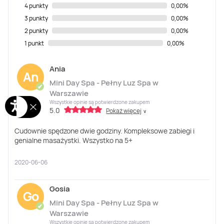
4 punkty
0,00%
3 punkty
0,00%
2 punkty
0,00%
1 punkt
0,00%
Ania
An
Mini Day Spa - Pełny Luz Spa w
✔
Warszawie
Wszystkie opinie są potwierdzone zakupem
5.0
Pokaż więcej
∨
Cudownie spędzone dwie godziny. Kompleksowe zabiegi i
genialne masażystki. Wszystko na 5+
2020-06-06
Gosia
Go
Mini Day Spa - Pełny Luz Spa w
✔
Warszawie
Wszystkie opinie są potwierdzone zakupem