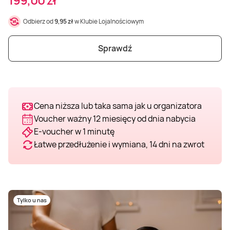
Weekend w SPA
Masaż klasyczny
Pojazdy specjalne
Fitness
Kurs żeglarski
Odbierz od
9,95 zł
w Klubie Lojalnościowym
Mazury
Masaż pleców
Jazda po torze
Sporty zimowe
Kurs motorowodny
Sprawdź
Masaż sportowy
Jazda czołgiem
Wspinaczka
SUP
Cena niższa lub taka sama jak u organizatora
Masaż Shiatsu
Pojazdy militarne
Tenis
Voucher ważny 12 miesięcy od dnia nabycia
E-voucher w 1 minutę
Masaż Antycellulitowy
Łatwe przedłużenie i wymiana, 14 dni na zwrot
Masaż całego ciała
Masaż czekoladą
Tylko u nas