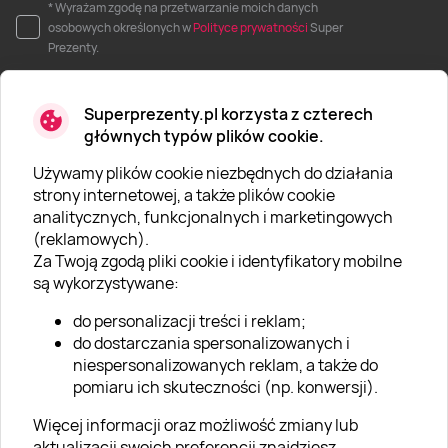
* Wyrażam zgodę na przetwarzanie moich danych
osobowych określonych w
Polityce prywatności
Super
Prezenty.
Superprezenty.pl korzysta z czterech
głównych typów plików cookie.
Używamy plików cookie niezbędnych do działania
O SUPERPREZENTY
strony internetowej, a także plików cookie
analitycznych, funkcjonalnych i marketingowych
O nas
(reklamowych).
Aktualności
Za Twoją zgodą pliki cookie i identyfikatory mobilne
są wykorzystywane:
Kariera w Super Prezentach
do personalizacji treści i reklam;
Blog
do dostarczania spersonalizowanych i
Dla firm
niespersonalizowanych reklam, a także do
pomiaru ich skuteczności (np. konwersji).
Klub Lojalnościowy
Więcej informacji oraz możliwość zmiany lub
Dodaj recenzję
aktualizacji swoich preferencji znajdziesz