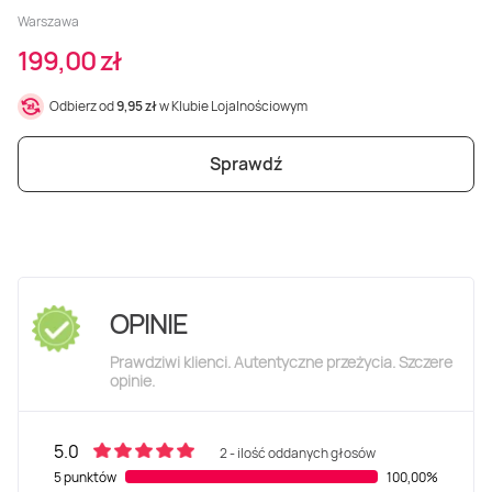
Warszawa
199,00 zł
Odbierz od
9,95 zł
w Klubie Lojalnościowym
Sprawdź
OPINIE
Prawdziwi klienci. Autentyczne przeżycia. Szczere
opinie.
5.0
2 - ilość oddanych głosów
5 punktów
100,00%