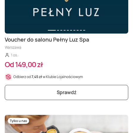
Voucher do salonu Pełny Luz Spa
Warszawa
1 os.
Od 149,00 zł
Odbierz od
7,45 zł
w Klubie Lojalnościowym
Sprawdź
Tylko u nas