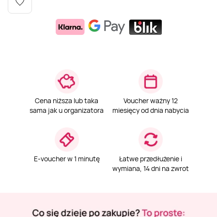
Weekend w SPA
Masaż klasyczny
Pojazdy specjalne
Fitness
Kurs żeglarski
Mazury
Masaż pleców
Jazda po torze
Sporty zimowe
Kurs motorowodny
Masaż sportowy
Jazda czołgiem
Wspinaczka
SUP
Cena niższa lub taka
Voucher ważny 12
Masaż Shiatsu
Pojazdy militarne
Tenis
sama jak u organizatora
miesięcy od dnia nabycia
Masaż Antycellulitowy
E-voucher w 1 minutę
Łatwe przedłużenie i
Masaż całego ciała
wymiana, 14 dni na zwrot
Masaż czekoladą