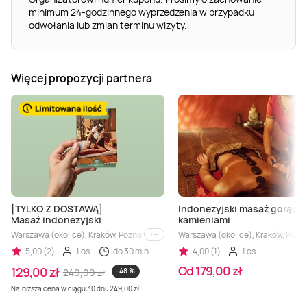
minimum 24-godzinnego wyprzedzenia w przypadku
odwołania lub zmian terminu wizyty.
Więcej propozycji partnera
[TYLKO Z DOSTAWĄ]
Indonezyjski masaż gorący
Masaż indonezyjski
kamieniami
Warszawa (okolice), Kraków, Poznań, Łódź
Warszawa (okolice), Kraków, Pozn
i inne
5,00 (2)
1 os.
do 30 min.
4,00 (1)
1 os.
Od 179,00 zł
129,00 zł
249,00 zł
-48 %
Najniższa cena w ciągu 30 dni: 249,00 zł