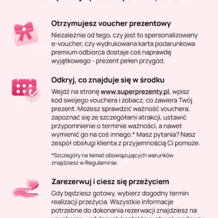
Masaż Karku
Masaż orientalny