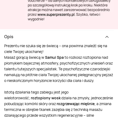
Opis
Prezentu nie szuka się ze świecą – ona powinna znaleźć się na
ciele Twojej ukochanej!
Masaż gorącą świecą w
Samui Spa
to rozkosz roztopiona nad
płomykiem bajecznej atmosfery, psychofizycznych uniesień oraz
talentu tutejszych specjalistek. Te psychofizyczne czarodziejki
namalują na płótnie ciała Twojej ukochanej pielęgnacyjny pejzaż
o nieskończonym horyzoncie korzyści dla ciała i duszy.
Istotą działania tego zabiegu jest jego
wielotorowość;
roztopiony wosk
działa na zmysły, jednocześnie
pobudzając komórki skóry oraz
rozgrzewając mięśnie
, a zmiana
termiczna w obrębie tkanek zazębia się z techniką masażu
działającego przede wszystkim regeneracyjnie – silne