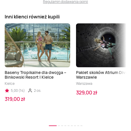
Regulamin dodawania opinii
Inni klienci również kupili
Baseny Tropikalne dla dwojga –
Pakiet skoków Atrium Dive 
Binkowski Resort | Kielce
Warszawie
Kielce
Warszawa
5,00 (14)
2 os.
329,00 zł
319,00 zł