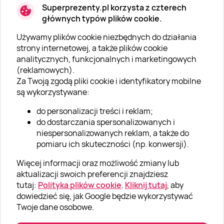
Superprezenty.pl korzysta z czterech
głównych typów plików cookie.
Używamy plików cookie niezbędnych do działania
O SUPERPREZENTY
strony internetowej, a także plików cookie
analitycznych, funkcjonalnych i marketingowych
O nas
(reklamowych).
Aktualności
Za Twoją zgodą pliki cookie i identyfikatory mobilne
są wykorzystywane:
Kariera w Super Prezentach
do personalizacji treści i reklam;
Blog
do dostarczania spersonalizowanych i
Dla firm
niespersonalizowanych reklam, a także do
pomiaru ich skuteczności (np. konwersji).
Klub Lojalnościowy
Więcej informacji oraz możliwość zmiany lub
Dodaj recenzję
aktualizacji swoich preferencji znajdziesz
tutaj:
Polityka plików cookie
.
Kliknij tutaj
, aby
dowiedzieć się, jak Google będzie wykorzystywać
Informacje
Twoje dane osobowe.