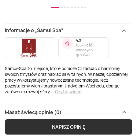
Informacje o „Samui Spa”
4.9
(
85 - ilość
oddanych
głosów
)
Samui-Spa to miejsce, które pomoże Ci zadbać o harmonię
swoich zmysłów oraz nabrać sil witalnych. W naszej codziennej
pracy wykorzystujemy nowoczesne technologie, lecz
pozostajemy wierni prastarym tradycjom Wschodu, dbając
zarówno o rozwój sfery
...
Czytaj więcej
Masaż świecą opinie (0)
NAPISZ OPINIĘ