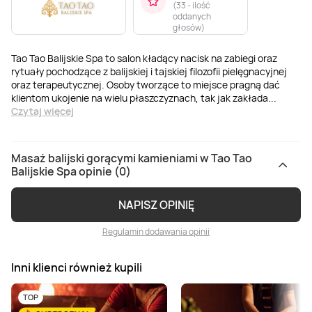
(
33 - ilość
oddanych
głosów
)
Tao Tao Balijskie Spa to salon kładący nacisk na zabiegi oraz
rytuały pochodzące z balijskiej i tajskiej filozofii pielęgnacyjnej
oraz terapeutycznej. Osoby tworzące to miejsce pragną dać
klientom ukojenie na wielu płaszczyznach, tak jak zakłada
...
Czytaj więcej
Masaż balijski gorącymi kamieniami w Tao Tao
Balijskie Spa opinie (0)
NAPISZ OPINIĘ
Regulamin dodawania opinii
Inni klienci również kupili
TOP