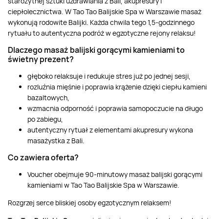
starożytnej sztuki uzdrawiania z Bali, akupresury i
ciepłolecznictwa. W Tao Tao Balijskie Spa w Warszawie masaż
wykonują rodowite Balijki. Każda chwila tego 1,5-godzinnego
rytuału to autentyczna podróż w egzotyczne rejony relaksu!
Dlaczego masaż balijski gorącymi kamieniami to
świetny prezent?
głęboko relaksuje i redukuje stres już po jednej sesji,
rozluźnia mięśnie i poprawia krążenie dzięki ciepłu kamieni
bazaltowych,
wzmacnia odporność i poprawia samopoczucie na długo
po zabiegu,
autentyczny rytuał z elementami akupresury wykona
masażystka z Bali.
Co zawiera oferta?
Voucher obejmuje 90-minutowy masaż balijski gorącymi
kamieniami w Tao Tao Balijskie Spa w Warszawie.
Rozgrzej serce bliskiej osoby egzotycznym relaksem!