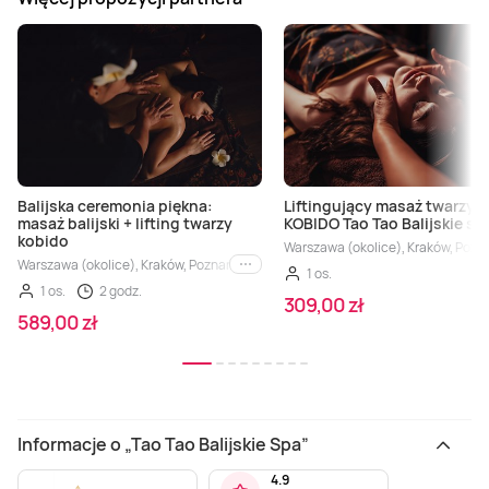
Balijska ceremonia piękna:
Liftingujący masaż twarzy
masaż balijski + lifting twarzy
KOBIDO Tao Tao Balijskie sp
kobido
Warszawa (okolice), Kraków, Pozn
Warszawa (okolice), Kraków, Poznań, Łódź, Grodzisk Mazowiecki, Konin, Płock
i inne
1 os.
1 os.
2 godz.
309,00 zł
589,00 zł
Informacje o „Tao Tao Balijskie Spa”
4.9