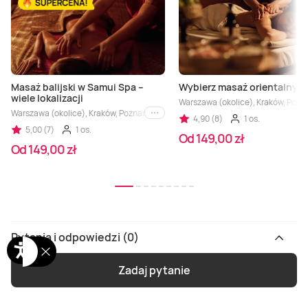
Masaż balijski w Samui Spa –
Wybierz masaż orientalny
wiele lokalizacji
Warszawa (okolice), Kraków, Pozn
Warszawa (okolice), Kraków, Poznań, Łódź, Gdańsk, Katowice
i inne
4,90 (8)
1 os.
5,00 (7)
1 os.
Od 149,00 zł
Od 149,00 zł
Pytania i odpowiedzi (0)
Zadaj pytanie