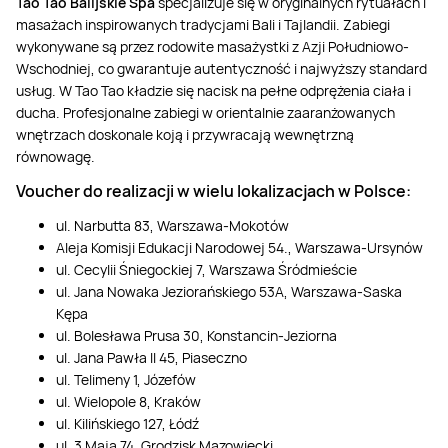
Tao Tao Balijskie Spa
specjalizuje się w oryginalnych rytuałach i
masażach inspirowanych tradycjami Bali i Tajlandii. Zabiegi
wykonywane są przez rodowite masażystki z Azji Południowo-
Wschodniej, co gwarantuje autentyczność i najwyższy standard
usług. W Tao Tao kładzie się nacisk na pełne odprężenia ciała i
ducha. Profesjonalne zabiegi w orientalnie zaaranżowanych
wnętrzach doskonale koją i przywracają wewnętrzną
równowagę.
Voucher do realizacji w wielu lokalizacjach w Polsce:
ul. Narbutta 83, Warszawa-Mokotów
Aleja Komisji Edukacji Narodowej 54., Warszawa-Ursynów
ul. Cecylii Śniegockiej 7, Warszawa Śródmieście
ul. Jana Nowaka Jeziorańskiego 53A, Warszawa-Saska
Kępa
ul. Bolesława Prusa 30, Konstancin-Jeziorna
ul. Jana Pawła II 45, Piaseczno
ul. Telimeny 1, Józefów
ul. Wielopole 8, Kraków
ul. Kilińskiego 127, Łódź
ul. 3 Maja 74, Grodzisk Mazowiecki