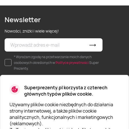
Newsletter
Nowości, zniżki i wiele więcej!
* Wyrażam zgodę na przetwarzanie moich danych
osobowych określonych w
Polityce prywatności
Super
Prezenty.
Superprezenty.pl korzysta z czterech
głównych typów plików cookie.
Używamy plików cookie niezbędnych do działania
O SUPERPREZENTY
strony internetowej, a także plików cookie
analitycznych, funkcjonalnych i marketingowych
O nas
(reklamowych).
Aktualności