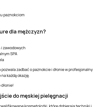
łtu paznokciom
cure dla mężczyzn?
h i zawodowych
nalnym SPA
ela
 pozwala zadbać o paznokcie i dłonie w profesjonalny
 na każdą okazję.
 dłonie!
ście do męskiej pielęgnacji
alifikowane kosmetolożki, które dobierają techniki i