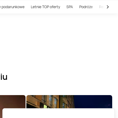
y podarunkowe
Letnie TOP oferty
SPA
Podróże
Restauracj
iu