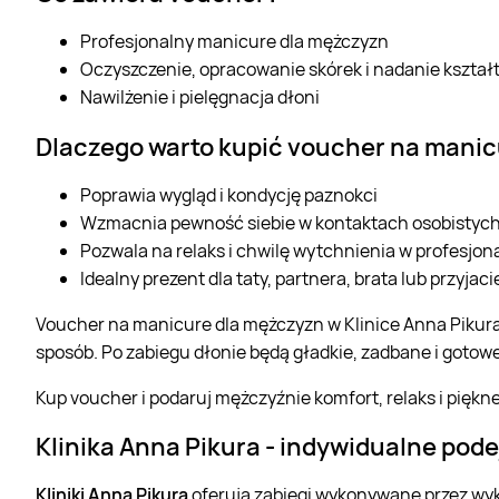
Profesjonalny manicure dla mężczyzn
Oczyszczenie, opracowanie skórek i nadanie kszta
Nawilżenie i pielęgnacja dłoni
Dlaczego warto kupić voucher na mani
Poprawia wygląd i kondycję paznokci
Wzmacnia pewność siebie w kontaktach osobistyc
Pozwala na relaks i chwilę wytchnienia w profesjo
Idealny prezent dla taty, partnera, brata lub przyjaci
Voucher na manicure dla mężczyzn w Klinice Anna Pikura
sposób. Po zabiegu dłonie będą gładkie, zadbane i gotowe
Kup voucher i podaruj mężczyźnie komfort, relaks i piękne
Klinika Anna Pikura
-
indywidualne podej
Kliniki Anna Pikura
oferują zabiegi wykonywane przez wykw