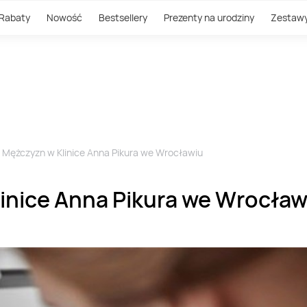
Rabaty
Nowość
Bestsellery
Prezenty na urodziny
Zestaw
 Mężczyzn w Klinice Anna Pikura we Wrocławiu
inice Anna Pikura we Wrocław