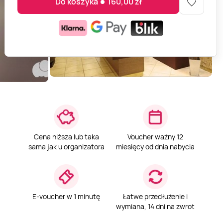
Do koszyka
160,00
zł
Cena niższa lub taka
Voucher ważny 12
sama jak u organizatora
miesięcy od dnia nabycia
E-voucher w 1 minutę
Łatwe przedłużenie i
wymiana, 14 dni na zwrot