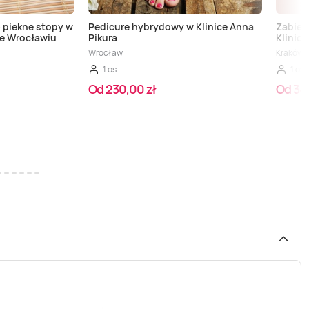
- piekne stopy w
Pedicure hybrydowy w Klinice Anna
Zabieg
we Wrocławiu
Pikura
Klinice
Wrocław
Kraków,
1 os.
1 os.
Od 230,00 zł
Od 34