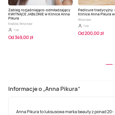
Zabieg rozjaśniająco-odmładzający
Pedicure tradycyjny 
KWITNĄCE JABŁONIE w Klinice Anna
Klinice Anna Pikura 
Pikura
Wrocław
Kraków, Wrocław
1 os.
1 os.
Od 200,00 zł
Od 349,00 zł
Informacje o „Anna Pikura”
Anna Pikura to luksusowa marka beauty z ponad 20-