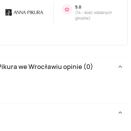
5.0
(
14 - ilość oddanych
głosów
)
Pikura we Wrocławiu opinie (0)