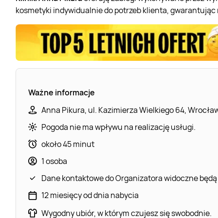
kosmetyki indywidualnie do potrzeb klienta, gwarantując
Ważne informacje
Anna Pikura, ul. Kazimierza Wielkiego 64, Wrocła
Pogoda nie ma wpływu na realizację usługi.
około 45 minut
1 osoba
Dane kontaktowe do Organizatora widoczne będą
12 miesięcy od dnia nabycia
Wygodny ubiór, w którym czujesz się swobodnie.