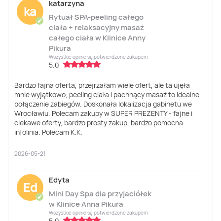
katarzyna
ka
Rytuał SPA-peeling całego
✔
ciała + relaksacyjny masaż
całego ciała w Klinice Anny
Pikura
Wszystkie opinie są potwierdzone zakupem
5.0
Bardzo fajna oferta, przejrzałam wiele ofert, ale ta ujęła
mnie wyjątkowo, peeling ciała i pachnący masaż to idealne
połączenie zabiegów. Doskonała lokalizacja gabinetu we
Wrocławiu. Polecam zakupy w SUPER PREZENTY - fajne i
ciekawe oferty, bardzo prosty zakup, bardzo pomocna
infolinia. Polecam K.K.
2026-05-21
Edyta
Ed
Mini Day Spa dla przyjaciółek
✔
w Klinice Anna Pikura
Wszystkie opinie są potwierdzone zakupem
5.0