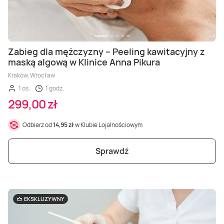
Zabieg dla mężczyzny – Peeling kawitacyjny z
maską algową w Klinice Anna Pikura
Kraków, Wrocław
1 os.
1 godz.
299,00 zł
Odbierz od
14,95 zł
w Klubie Lojalnościowym
Sprawdź
EKSKLUZYWNY