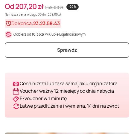
Od 207,20 zł
259,00 zł
-20 %
Weekend w SPA
Masaż klasyczny
Pojazdy specjalne
Fitness
Kurs żeglarski
Najniższa cena w ciągu 30 dni: 259,00 zł
Do końca:
23:23:58:41
Mazury
Masaż pleców
Jazda po torze
Sporty zimowe
Kurs motorowodny
Odbierz od
10,36 zł
w Klubie Lojalnościowym
Masaż sportowy
Jazda czołgiem
Wspinaczka
SUP
Sprawdź
Masaż Shiatsu
Pojazdy militarne
Tenis
Masaż Antycellulitowy
Cena niższa lub taka sama jak u organizatora
Voucher ważny 12 miesięcy od dnia nabycia
E-voucher w 1 minutę
Masaż całego ciała
Łatwe przedłużenie i wymiana, 14 dni na zwrot
Masaż czekoladą