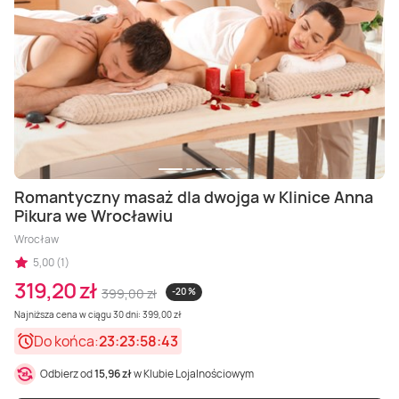
Romantyczny masaż dla dwojga w Klinice Anna
Pikura we Wrocławiu
Wrocław
5,00 (1)
319,20 zł
399,00 zł
-20 %
Najniższa cena w ciągu 30 dni: 399,00 zł
Do końca:
23:23:58:41
Odbierz od
15,96 zł
w Klubie Lojalnościowym