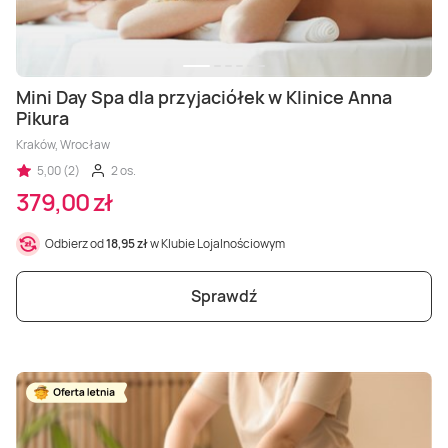
Mini Day Spa dla przyjaciółek w Klinice Anna
Pikura
Kraków, Wrocław
5,00 (2)
2 os.
379,00 zł
Odbierz od
18,95 zł
w Klubie Lojalnościowym
Sprawdź