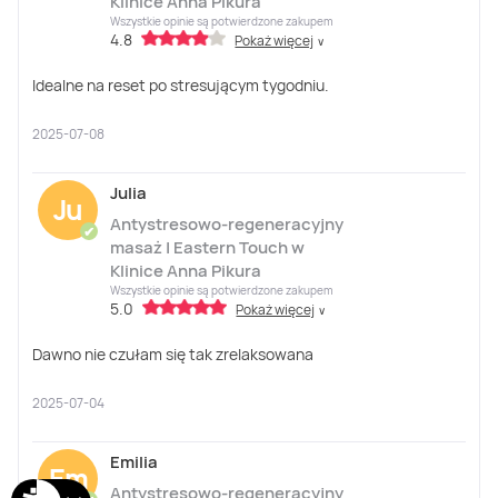
Klinice Anna Pikura
Wszystkie opinie są potwierdzone zakupem
4.8
Pokaż więcej
∨
Idealne na reset po stresującym tygodniu.
2025-07-08
Julia
Ju
Antystresowo-regeneracyjny
✔
masaż | Eastern Touch w
Klinice Anna Pikura
Wszystkie opinie są potwierdzone zakupem
5.0
Pokaż więcej
∨
Dawno nie czułam się tak zrelaksowana
2025-07-04
Emilia
Em
Antystresowo-regeneracyjny