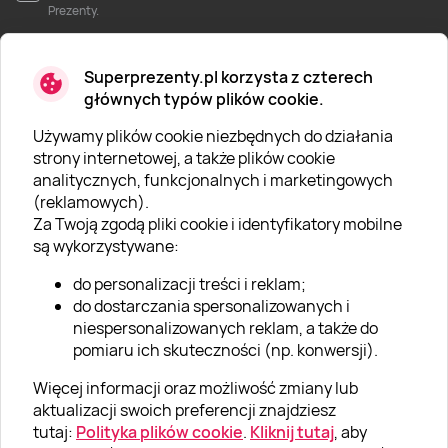
Prezenty.
Superprezenty.pl korzysta z czterech
głównych typów plików cookie.
Używamy plików cookie niezbędnych do działania
O SUPERPREZENTY
strony internetowej, a także plików cookie
analitycznych, funkcjonalnych i marketingowych
O nas
(reklamowych).
Aktualności
Za Twoją zgodą pliki cookie i identyfikatory mobilne
są wykorzystywane:
Kariera w Super Prezentach
do personalizacji treści i reklam;
Blog
do dostarczania spersonalizowanych i
Dla firm
niespersonalizowanych reklam, a także do
pomiaru ich skuteczności (np. konwersji).
Klub Lojalnościowy
Więcej informacji oraz możliwość zmiany lub
Dodaj recenzję
aktualizacji swoich preferencji znajdziesz
tutaj:
Polityka plików cookie
.
Kliknij tutaj
, aby