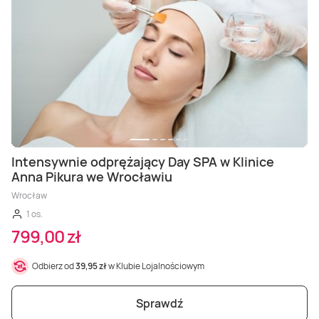
Intensywnie odprężający Day SPA w Klinice
Anna Pikura we Wrocławiu
Wrocław
1 os.
799,00 zł
Odbierz od
39,95 zł
w Klubie Lojalnościowym
Sprawdź