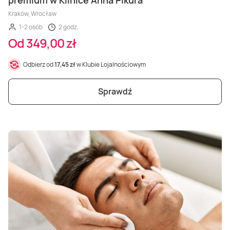
Kraków, Wrocław
1-2 osób
2 godz.
Od 349,00 zł
Odbierz od
17,45 zł
w Klubie Lojalnościowym
Sprawdź