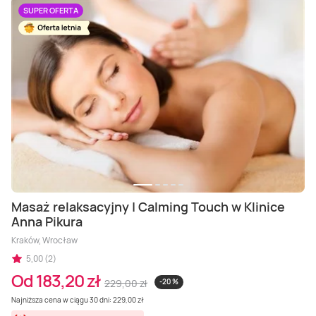
Masaż Karku
SUPER OFERTA
Masaż orientalny
Masaż relaksacyjny | Calming Touch w Klinice
Anna Pikura
Kraków, Wrocław
5,00 (2)
Od 183,20 zł
229,00 zł
-20 %
Najniższa cena w ciągu 30 dni: 229,00 zł