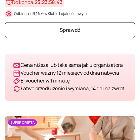
Do końca:
23:23:58:41
Odbierz od
9,16 zł
w Klubie Lojalnościowym
Sprawdź
Cena niższa lub taka sama jak u organizatora
Voucher ważny 12 miesięcy od dnia nabycia
E-voucher w 1 minutę
Łatwe przedłużenie i wymiana, 14 dni na zwrot
SUPER OFERTA