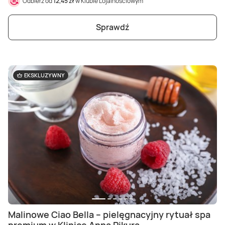
Odbierz od
12,45 zł
w Klubie Lojalnościowym
Sprawdź
EKSKLUZYWNY
Malinowe Ciao Bella – pielęgnacyjny rytuał spa
premium w Klinice Anna Pikura