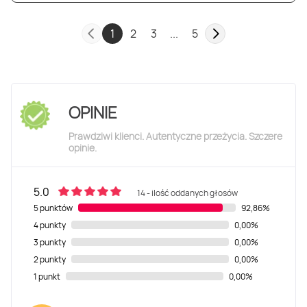
1
2
3
...
5
OPINIE
Prawdziwi klienci. Autentyczne przeżycia. Szczere
opinie.
5.0
14 - ilość oddanych głosów
5 punktów
92,86%
4 punkty
0,00%
3 punkty
0,00%
2 punkty
0,00%
1 punkt
0,00%