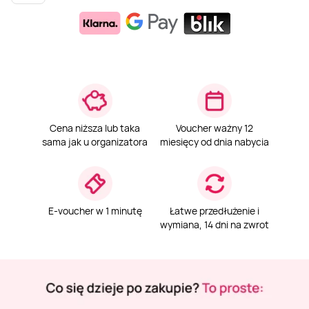
Weekend w SPA
Masaż klasyczny
Pojazdy specjalne
Fitness
Kurs żeglarski
Mazury
Masaż pleców
Jazda po torze
Sporty zimowe
Kurs motorowodny
Masaż sportowy
Jazda czołgiem
Wspinaczka
SUP
Cena niższa lub taka
Voucher ważny 12
sama jak u organizatora
miesięcy od dnia nabycia
Masaż Shiatsu
Pojazdy militarne
Tenis
Masaż Antycellulitowy
E-voucher w 1 minutę
Łatwe przedłużenie i
wymiana, 14 dni na zwrot
Masaż całego ciała
Masaż czekoladą