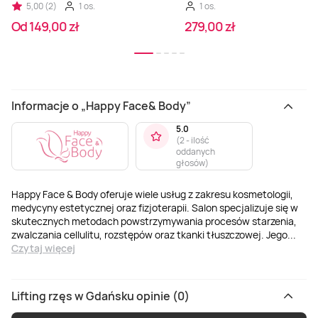
5,00 (2)
1 os.
1 os.
Od 149,00 zł
279,00 zł
Informacje o „Happy Face& Body”
5.0
(
2 - ilość
oddanych
głosów
)
Happy Face & Body oferuje wiele usług z zakresu kosmetologii,
medycyny estetycznej oraz fizjoterapii. Salon specjalizuje się w
skutecznych metodach powstrzymywania procesów starzenia,
zwalczania cellulitu, rozstępów oraz tkanki tłuszczowej. Jego
...
Czytaj więcej
Lifting rzęs w Gdańsku opinie (0)