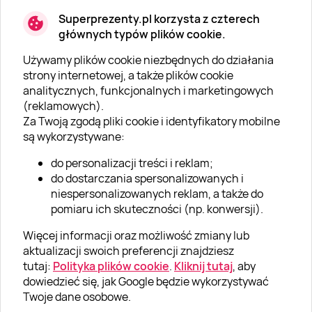
Superprezenty.pl korzysta z czterech
głównych typów plików cookie.
Używamy plików cookie niezbędnych do działania
O SUPERPREZENTY
strony internetowej, a także plików cookie
analitycznych, funkcjonalnych i marketingowych
O nas
(reklamowych).
Aktualności
Za Twoją zgodą pliki cookie i identyfikatory mobilne
są wykorzystywane:
Kariera w Super Prezentach
do personalizacji treści i reklam;
Blog
do dostarczania spersonalizowanych i
Dla firm
niespersonalizowanych reklam, a także do
pomiaru ich skuteczności (np. konwersji).
Klub Lojalnościowy
Więcej informacji oraz możliwość zmiany lub
Dodaj recenzję
aktualizacji swoich preferencji znajdziesz
tutaj:
Polityka plików cookie
.
Kliknij tutaj
, aby
dowiedzieć się, jak Google będzie wykorzystywać
Informacje
Twoje dane osobowe.