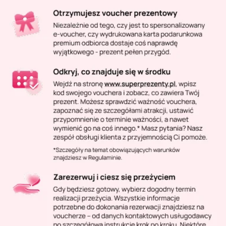
Masaż Karku
Masaż orientalny