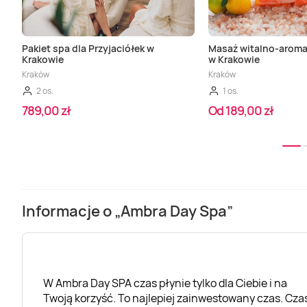
Pakiet spa dla Przyjaciółek w
Masaż witalno-arom
Krakowie
w Krakowie
Kraków
Kraków
2 os.
1 os.
789,00 zł
Od 189,00 zł
Informacje o „Ambra Day Spa”
W Ambra Day SPA czas płynie tylko dla Ciebie i na
Twoją korzyść. To najlepiej zainwestowany czas. Cza