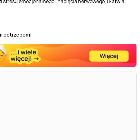
tki stresu emocjonalnego i napięcia nerwowego, ułatwia
ym potrzebom!