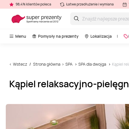
98,4% klientów poleca
Łatwe przedłużenie i wymiana
Menu
Pomysły na prezenty
Lokalizacja
Wstecz
Strona główna
SPA
SPA dla dwojga
Kąpiel r
Kąpiel relaksacyjno-pielęg