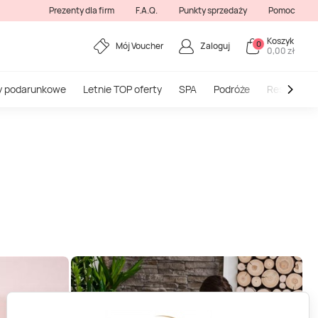
Prezenty dla firm
F.A.Q.
Punkty sprzedaży
Pomoc
Koszyk
0
Mój Voucher
Zaloguj
0,00 zł
y podarunkowe
Letnie TOP oferty
SPA
Podróże
Restauracj