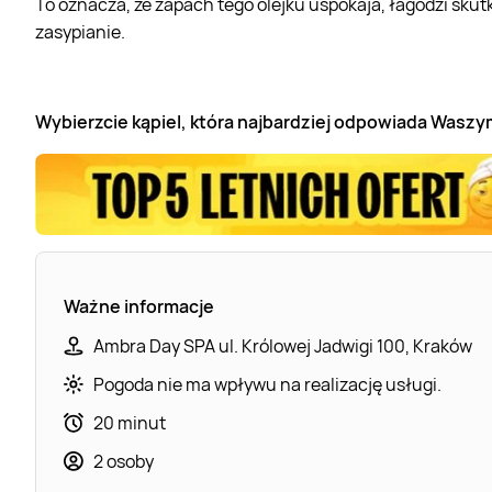
To oznacza, że zapach tego olejku uspokaja, łagodzi sku
zasypianie.
Wybierzcie kąpiel, która najbardziej odpowiada Wasz
Ważne informacje
Ambra Day SPA ul. Królowej Jadwigi 100, Kraków
Pogoda nie ma wpływu na realizację usługi.
20 minut
2 osoby