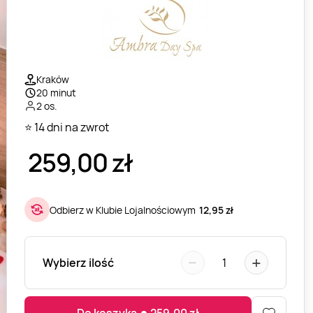
Kraków
20 minut
2 os.
⭐ 14 dni na zwrot
259,00
zł
Odbierz w Klubie Lojalnościowym
12,95 zł
−
+
Wybierz ilość
1