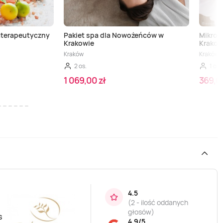
aterapeutyczny
Pakiet spa dla Nowożeńców w
Mikrod
Krakowie
Krakow
Kraków
Kraków
2 os.
1 os.
1 069,00 zł
369,00
4.5
(
2 - ilość oddanych
głosów
)
s
4.9/5