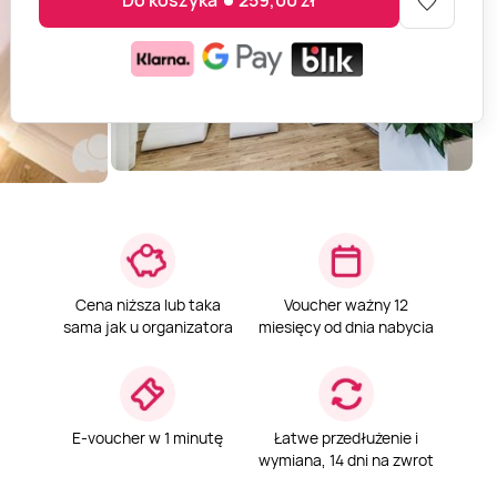
Do koszyka
259,00
zł
Cena niższa lub taka
Voucher ważny 12
sama jak u organizatora
miesięcy od dnia nabycia
E-voucher w 1 minutę
Łatwe przedłużenie i
wymiana, 14 dni na zwrot